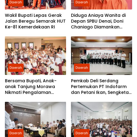
Daerah
Daerah
Wakil Bupati Lepas Gerak
Diduga Aniaya Wanita di
Jalan Beregu Semarak HUT
Depan SPBU Denai, Doni
Ke-81 Kemerdekaan RI
Chaniago Diamankan
Polsek Medan Area
Daerah
Daerah
Bersama Bupati, Anak-
Pemkab Deli Serdang
anak Tanjung Morawa
Pertemukan PT Indofarm
Nikmati Pengalaman
dan Petani Ikan, Sengketa
Pertama Nobar di Bioskop
Berakhir Damai
Daerah
Daerah