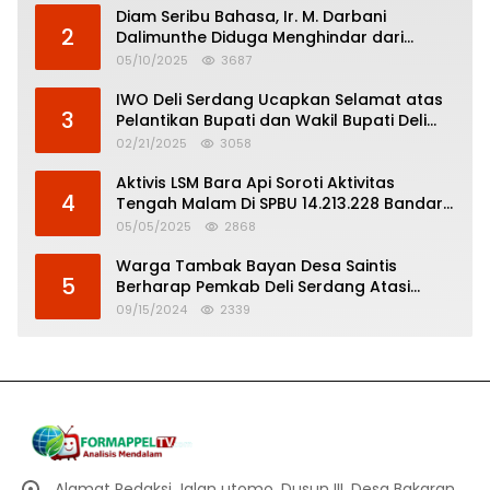
Diam Seribu Bahasa, Ir. M. Darbani
2
Dalimunthe Diduga Menghindar dari
Pertanggungjawaban Politik
05/10/2025
3687
IWO Deli Serdang Ucapkan Selamat atas
3
Pelantikan Bupati dan Wakil Bupati Deli
Serdang
02/21/2025
3058
Aktivis LSM Bara Api Soroti Aktivitas
4
Tengah Malam Di SPBU 14.213.228 Bandar
Tinggi
05/05/2025
2868
Warga Tambak Bayan Desa Saintis
5
Berharap Pemkab Deli Serdang Atasi
Banjir
09/15/2024
2339
Alamat Redaksi Jalan utomo, Dusun III, Desa Bakaran