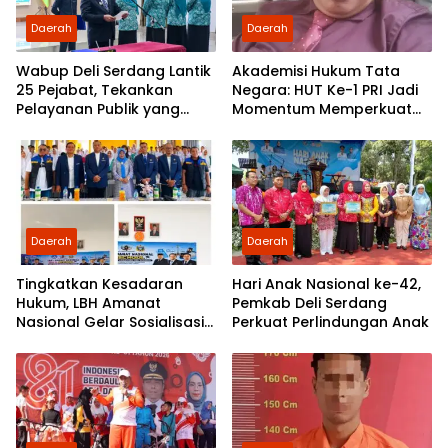
Daerah
Daerah
Wabup Deli Serdang Lantik
Akademisi Hukum Tata
25 Pejabat, Tekankan
Negara: HUT Ke-1 PRI Jadi
Pelayanan Publik yang
Momentum Memperkuat
Cepat dan Humanis
Demokrasi dan
Pengabdian kepada
Rakyat
Daerah
Daerah
Tingkatkan Kesadaran
Hari Anak Nasional ke-42,
Hukum, LBH Amanat
Pemkab Deli Serdang
Nasional Gelar Sosialisasi
Perkuat Perlindungan Anak
UU ITE di SMKN 1 Tanjung
Morawa