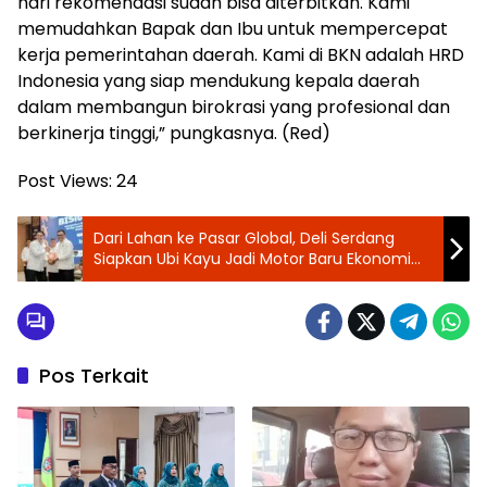
hari rekomendasi sudah bisa diterbitkan. Kami
memudahkan Bapak dan Ibu untuk mempercepat
kerja pemerintahan daerah. Kami di BKN adalah HRD
Indonesia yang siap mendukung kepala daerah
dalam membangun birokrasi yang profesional dan
berkinerja tinggi,” pungkasnya. (Red)
Post Views:
24
‎Dari Lahan ke Pasar Global, Deli Serdang
Siapkan Ubi Kayu Jadi Motor Baru Ekonomi
Daerah
Pos Terkait