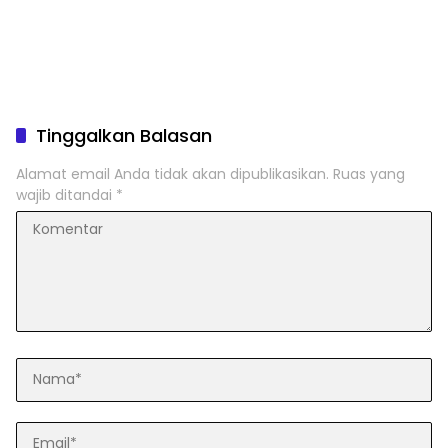
Tinggalkan Balasan
Alamat email Anda tidak akan dipublikasikan.
Ruas yang
wajib ditandai
*