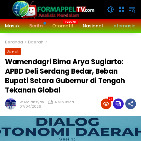
Langsung
ke
konten
Masuk
Berita
Otomotif
Nasional
Internasiona
Beranda
Daerah
Daerah
‎Wamendagri Bima Arya Sugiarto:
APBD Deli Serdang Bedar, Beban
Bupati Setara Gubernur di Tengah
Tekanan Global
24
W.Ardiansyah
4 Min Baca
07/04/2026