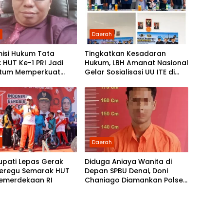
h
Daerah
isi Hukum Tata
Tingkatkan Kesadaran
 HUT Ke-1 PRI Jadi
Hukum, LBH Amanat Nasional
tum Memperkuat
Gelar Sosialisasi UU ITE di
asi dan Pengabdian
SMKN 1 Tanjung Morawa
 Rakyat
h
Daerah
upati Lepas Gerak
Diduga Aniaya Wanita di
Beregu Semarak HUT
Depan SPBU Denai, Doni
Kemerdekaan RI
Chaniago Diamankan Polsek
Medan Area