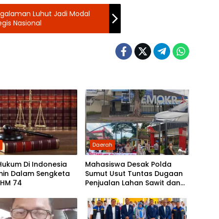
ngalaman Luhut Jadi Modal
gis Nasional
h
Daerah
Hukum Di Indonesia
Mahasiswa Desak Polda
min Dalam Sengketa
Sumut Usut Tuntas Dugaan
SHM 74
Penjualan Lahan Sawit dan
Serahkan Tuntutan ke DPD
Partai Demokrat Sumut