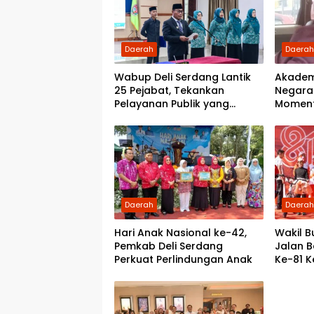
Daerah
Daera
Wabup Deli Serdang Lantik
Akadem
25 Pejabat, Tekankan
Negara:
Pelayanan Publik yang
Momen
Cepat dan Humanis
Demokr
kepada
Daerah
Daera
Hari Anak Nasional ke-42,
Wakil B
Pemkab Deli Serdang
Jalan 
Perkuat Perlindungan Anak
Ke-81 