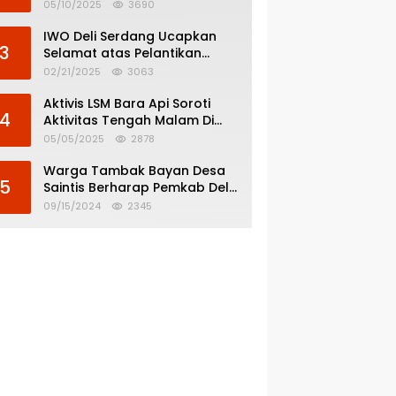
Menghindar dari
05/10/2025
3690
Pertanggungjawaban Politik
IWO Deli Serdang Ucapkan
3
Selamat atas Pelantikan
Bupati dan Wakil Bupati Deli
02/21/2025
3063
Serdang
Aktivis LSM Bara Api Soroti
4
Aktivitas Tengah Malam Di
SPBU 14.213.228 Bandar Tinggi
05/05/2025
2878
Warga Tambak Bayan Desa
5
Saintis Berharap Pemkab Deli
Serdang Atasi Banjir
09/15/2024
2345