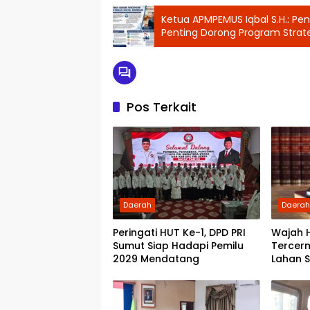
Ketua APMPEMUS Iqbal S.H.: Pe
Penting Dorong Program Strate
Pos Terkait
Daerah
Daera
Peringati HUT Ke-1, DPD PRI
Wajah 
Sumut Siap Hadapi Pemilu
Tercer
2029 Mendatang
Lahan 