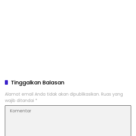
Tinggalkan Balasan
Alamat email Anda tidak akan dipublikasikan.
Ruas yang
wajib ditandai
*