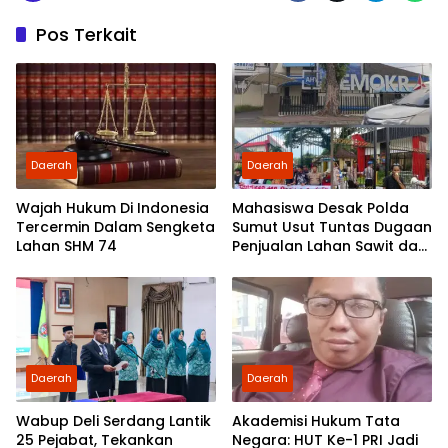
Pos Terkait
Daerah
Daerah
Wajah Hukum Di Indonesia
Mahasiswa Desak Polda
Tercermin Dalam Sengketa
Sumut Usut Tuntas Dugaan
Lahan SHM 74
Penjualan Lahan Sawit dan
Serahkan Tuntutan ke DPD
Partai Demokrat Sumut
Daerah
Daerah
Wabup Deli Serdang Lantik
Akademisi Hukum Tata
25 Pejabat, Tekankan
Negara: HUT Ke-1 PRI Jadi