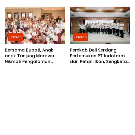
Polsek Medan Area
Daerah
Daerah
Bersama Bupati, Anak-
Pemkab Deli Serdang
anak Tanjung Morawa
Pertemukan PT Indofarm
Nikmati Pengalaman
dan Petani Ikan, Sengketa
Pertama Nobar di Bioskop
Berakhir Damai