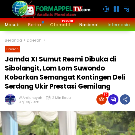
Langsung
ke
konten
Masuk
Berita
Otomotif
Nasional
Internasiona
Beranda
Daerah
Daerah
‎Jamda XI Sumut Resmi Dibuka di
Sibolangit, Lom Lom Suwondo
Kobarkan Semangat Kontingen Deli
Serdang Ukir Prestasi Gemilang
39
W.Ardiansyah
2 Min Baca
07/09/2026