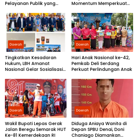
Pelayanan Publik yang
Momentum Memperkuat
Cepat dan Humanis
Demokrasi dan
Pengabdian kepada
Rakyat
Daerah
Daerah
Tingkatkan Kesadaran
Hari Anak Nasional ke-42,
Hukum, LBH Amanat
Pemkab Deli Serdang
Nasional Gelar Sosialisasi
Perkuat Perlindungan Anak
UU ITE di SMKN 1 Tanjung
Morawa
Daerah
Daerah
Wakil Bupati Lepas Gerak
Diduga Aniaya Wanita di
Jalan Beregu Semarak HUT
Depan SPBU Denai, Doni
Ke-81 Kemerdekaan RI
Chaniago Diamankan