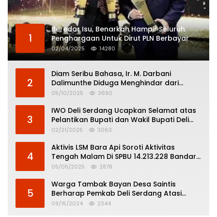
Beredar Isu, Benarkah Hampir Seluruh
1
Penghargaan Untuk Dirut PLN Berbayar
02/04/2025
14280
Diam Seribu Bahasa, Ir. M. Darbani
2
Dalimunthe Diduga Menghindar dari
Pertanggungjawaban Politik
05/10/2025
3690
IWO Deli Serdang Ucapkan Selamat atas
3
Pelantikan Bupati dan Wakil Bupati Deli
Serdang
02/21/2025
3063
Aktivis LSM Bara Api Soroti Aktivitas
4
Tengah Malam Di SPBU 14.213.228 Bandar
Tinggi
05/05/2025
2878
Warga Tambak Bayan Desa Saintis
5
Berharap Pemkab Deli Serdang Atasi
Banjir
09/15/2024
2344