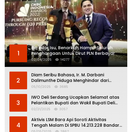
Beredar Isu, Benarkah Hampir Seluruh
1
Penghargaan Untuk Dirut PLN Berbayar
02/04/2025
14277
Diam Seribu Bahasa, Ir. M. Darbani
2
Dalimunthe Diduga Menghindar dari
Pertanggungjawaban Politik
05/10/2025
3685
IWO Deli Serdang Ucapkan Selamat atas
3
Pelantikan Bupati dan Wakil Bupati Deli
Serdang
02/21/2025
3057
Aktivis LSM Bara Api Soroti Aktivitas
4
Tengah Malam Di SPBU 14.213.228 Bandar
Tinggi
05/05/2025
2867