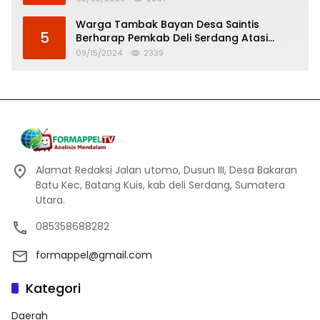
Warga Tambak Bayan Desa Saintis
5
Berharap Pemkab Deli Serdang Atasi
Banjir
09/15/2024
2339
Alamat Redaksi Jalan utomo, Dusun III, Desa Bakaran
Batu Kec, Batang Kuis, kab deli Serdang, Sumatera
Utara.
085358688282
formappel@gmail.com
Kategori
Daerah