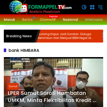
Langsung
ke
konten
Masuk
Berita
Otomotif
Nasional
Internasiona
ksanakan
Gudang Kapur Jadi Sorotan: Diduga
Breaking News
Menimbun dan Menjual BBM Ilegal di
d
Gabion Belawan, Kasatreskrim Polres
Belawan Akan Cek Kebenarannya
bank HIMBARA
Sumut
LPER Sumut Soroti Hambatan
UMKM, Minta Fleksibilitas Kredit di