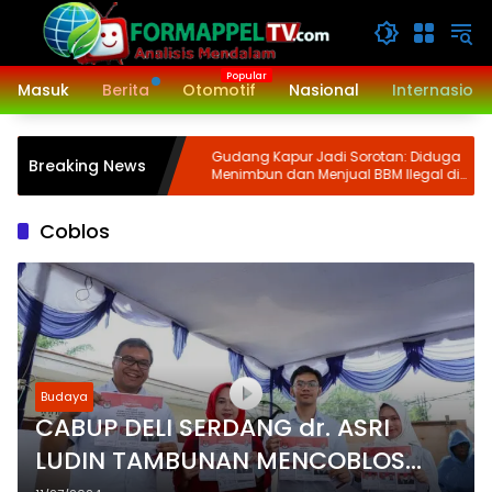
Langsung
ke
konten
Masuk
Berita
Otomotif
Nasional
Internasiona
iya Melaksanakan
Gudang Kapur Jadi Sorotan: Diduga
Breaking News
. 2024
Menimbun dan Menjual BBM Ilegal di
Gabion Belawan, Kasatreskrim Polres
Belawan Akan Cek Kebenarannya
Coblos
Budaya
CABUP DELI SERDANG dr. ASRI
LUDIN TAMBUNAN MENCOBLOS