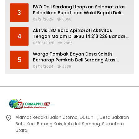
IWO Deli Serdang Ucapkan Selamat atas
3
Pelantikan Bupati dan Wakil Bupati Deli
Serdang
02/21/2025
3058
Aktivis LSM Bara Api Soroti Aktivitas
4
Tengah Malam Di SPBU 14.213.228 Bandar
Tinggi
05/05/2025
2868
Warga Tambak Bayan Desa Saintis
5
Berharap Pemkab Deli Serdang Atasi
Banjir
09/15/2024
2339
Alamat Redaksi Jalan utomo, Dusun III, Desa Bakaran
Batu Kec, Batang Kuis, kab deli Serdang, Sumatera
Utara.