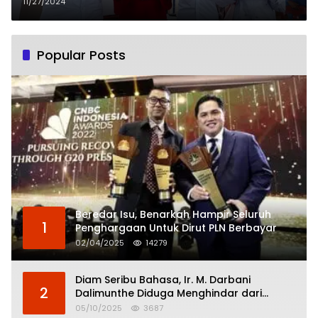
DITEMANI KELUARGA
11/27/2024
Popular Posts
Beredar Isu, Benarkah Hampir Seluruh
1
Penghargaan Untuk Dirut PLN Berbayar
02/04/2025
14279
Diam Seribu Bahasa, Ir. M. Darbani
2
Dalimunthe Diduga Menghindar dari
Pertanggungjawaban Politik
05/10/2025
3687