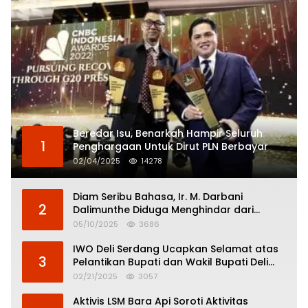
Beredar Isu, Benarkah Hampir Seluruh
1
Penghargaan Untuk Dirut PLN Berbayar
02/04/2025
14278
Diam Seribu Bahasa, Ir. M. Darbani
2
Dalimunthe Diduga Menghindar dari
Pertanggungjawaban Politik
05/10/2025
3686
IWO Deli Serdang Ucapkan Selamat atas
3
Pelantikan Bupati dan Wakil Bupati Deli
Serdang
02/21/2025
3057
Aktivis LSM Bara Api Soroti Aktivitas