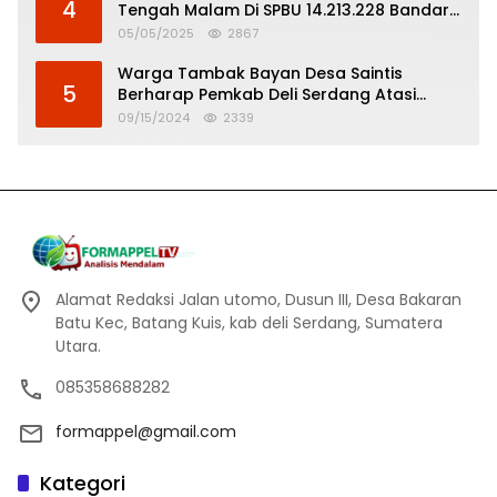
4
Tengah Malam Di SPBU 14.213.228 Bandar
Tinggi
05/05/2025
2867
Warga Tambak Bayan Desa Saintis
5
Berharap Pemkab Deli Serdang Atasi
Banjir
09/15/2024
2339
Alamat Redaksi Jalan utomo, Dusun III, Desa Bakaran
Batu Kec, Batang Kuis, kab deli Serdang, Sumatera
Utara.
085358688282
formappel@gmail.com
Kategori