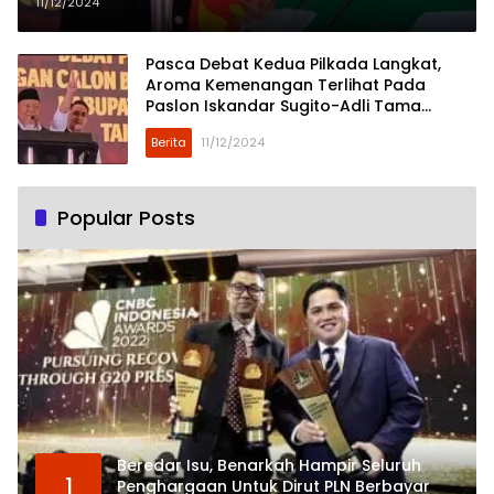
Mana Ksatria, Mana Pencuri
11/12/2024
Kuda”
Pasca Debat Kedua Pilkada Langkat,
Aroma Kemenangan Terlihat Pada
Paslon Iskandar Sugito-Adli Tama
Sembiring
Berita
11/12/2024
Popular Posts
Beredar Isu, Benarkah Hampir Seluruh
1
Penghargaan Untuk Dirut PLN Berbayar