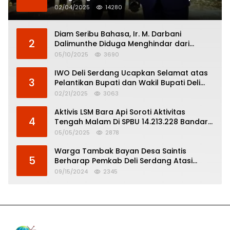
02/04/2025
14280
Diam Seribu Bahasa, Ir. M. Darbani
2
Dalimunthe Diduga Menghindar dari
Pertanggungjawaban Politik
05/10/2025
3690
IWO Deli Serdang Ucapkan Selamat atas
3
Pelantikan Bupati dan Wakil Bupati Deli
Serdang
02/21/2025
3063
Aktivis LSM Bara Api Soroti Aktivitas
4
Tengah Malam Di SPBU 14.213.228 Bandar
Tinggi
05/05/2025
2878
Warga Tambak Bayan Desa Saintis
5
Berharap Pemkab Deli Serdang Atasi
Banjir
09/15/2024
2345