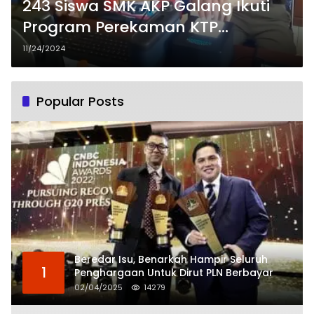
243 Siswa SMK AKP Galang Ikuti
Program Perekaman KTP
Elektronik
11/24/2024
Popular Posts
Beredar Isu, Benarkah Hampir Seluruh
1
Penghargaan Untuk Dirut PLN Berbayar
02/04/2025
14279