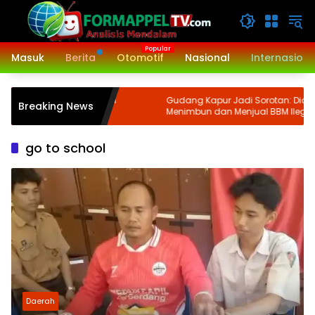
Langsung
ke
konten
Masuk
Berita
Otomotif
Nasional
Internasiona
1/Binaiya Melaksanakan
Gudang Kapur Jadi Sorotan: Diduga
Breaking News
n III TA. 2024
Menimbun dan Menjual BBM Ilegal di
Gabion Belawan, Kasatreskrim Polres
Belawan Akan Cek Kebenarannya
go to school
Daerah