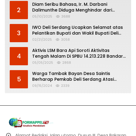
Diam Seribu Bahasa, Ir. M. Darbani
2
Dalimunthe Diduga Menghindar dari
Pertanggungjawaban Politik
05/10/2025
3688
IWO Deli Serdang Ucapkan Selamat atas
3
Pelantikan Bupati dan Wakil Bupati Deli
Serdang
02/21/2025
3058
Aktivis LSM Bara Api Soroti Aktivitas
4
Tengah Malam Di SPBU 14.213.228 Bandar
Tinggi
05/05/2025
2868
Warga Tambak Bayan Desa Saintis
5
Berharap Pemkab Deli Serdang Atasi
Banjir
09/15/2024
2339
Alamat Redaksi Jalan utomo, Dusun III, Desa Bakaran