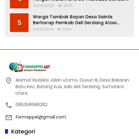
Tinggi
05/05/2025
2870
Warga Tambak Bayan Desa Saintis
5
Berharap Pemkab Deli Serdang Atasi
Banjir
09/15/2024
2344
Alamat Redaksi Jalan utomo, Dusun III, Desa Bakaran
Batu Kec, Batang Kuis, kab deli Serdang, Sumatera
Utara.
085358688282
formappel@gmail.com
Kategori