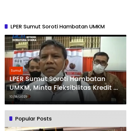
LPER Sumut Soroti Hambatan UMKM
Sumut
LPER Sumut Soroti Hambatan
UMKM, Minta Fleksibilitas Kredit di
Bank HIMBARA
10/18/2025
Popular Posts