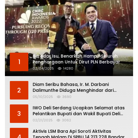
Beredar Isu, Benarkah Hampir Seluruh
1
Penghargaan Untuk Dirut PLN Berbayar
02/04/2025
14280
Diam Seribu Bahasa, Ir. M. Darbani
2
Dalimunthe Diduga Menghindar dari
Pertanggungjawaban Politik
05/10/2025
3690
IWO Deli Serdang Ucapkan Selamat atas
3
Pelantikan Bupati dan Wakil Bupati Deli
Serdang
02/21/2025
3062
Aktivis LSM Bara Api Soroti Aktivitas
4
Tengah Malam Di SPBU 14.213.228 Bandar