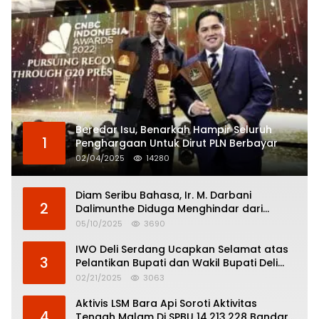
Beredar Isu, Benarkah Hampir Seluruh
1
Penghargaan Untuk Dirut PLN Berbayar
02/04/2025
14280
Diam Seribu Bahasa, Ir. M. Darbani
2
Dalimunthe Diduga Menghindar dari
Pertanggungjawaban Politik
05/10/2025
3690
IWO Deli Serdang Ucapkan Selamat atas
3
Pelantikan Bupati dan Wakil Bupati Deli
Serdang
02/21/2025
3063
Aktivis LSM Bara Api Soroti Aktivitas
4
Tengah Malam Di SPBU 14.213.228 Bandar