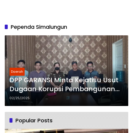
Pependa Simalungun
Daerah
DPP GARANSI Minta Kejatisu Usut
Dugaan Korupsi Pembangunan
Gedung Kantor UPTD Pependa
02/25/2025
Simalungun
Popular Posts