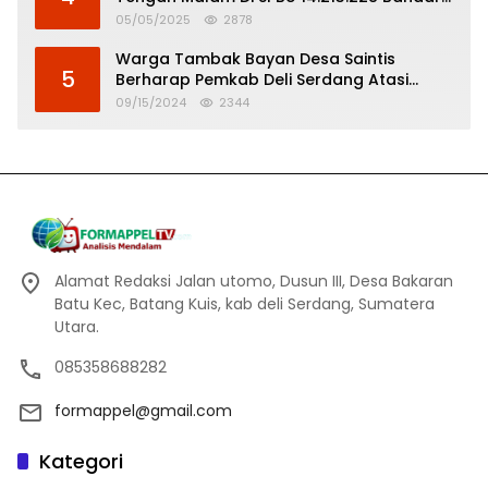
Tinggi
05/05/2025
2878
Warga Tambak Bayan Desa Saintis
5
Berharap Pemkab Deli Serdang Atasi
Banjir
09/15/2024
2344
Alamat Redaksi Jalan utomo, Dusun III, Desa Bakaran
Batu Kec, Batang Kuis, kab deli Serdang, Sumatera
Utara.
085358688282
formappel@gmail.com
Kategori