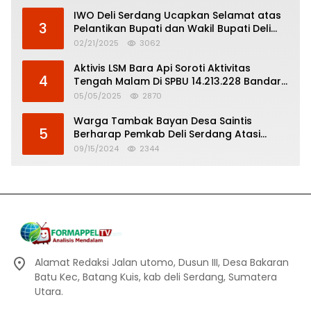
IWO Deli Serdang Ucapkan Selamat atas
3
Pelantikan Bupati dan Wakil Bupati Deli
Serdang
02/21/2025
3062
Aktivis LSM Bara Api Soroti Aktivitas
4
Tengah Malam Di SPBU 14.213.228 Bandar
Tinggi
05/05/2025
2870
Warga Tambak Bayan Desa Saintis
5
Berharap Pemkab Deli Serdang Atasi
Banjir
09/15/2024
2344
Alamat Redaksi Jalan utomo, Dusun III, Desa Bakaran
Batu Kec, Batang Kuis, kab deli Serdang, Sumatera
Utara.