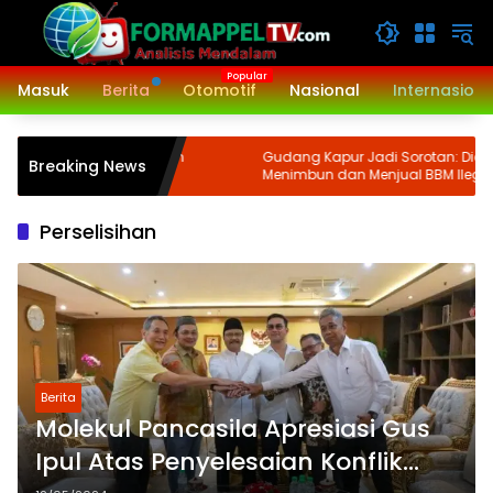
Langsung
ke
konten
Masuk
Berita
Otomotif
Nasional
Internasiona
1/Binaiya Melaksanakan
Gudang Kapur Jadi Sorotan: Diduga
Breaking News
 III TA. 2024
Menimbun dan Menjual BBM Ilegal di
Gabion Belawan, Kasatreskrim Polres
Belawan Akan Cek Kebenarannya
Perselisihan
Berita
Molekul Pancasila Apresiasi Gus
Ipul Atas Penyelesaian Konflik