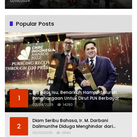
Donasi Agus Salim
12/05/2024
Popular Posts
Beredar Isu, Benarkah Hampir Seluruh
1
Penghargaan Untuk Dirut PLN Berbayar
02/04/2025
14280
Diam Seribu Bahasa, Ir. M. Darbani
2
Dalimunthe Diduga Menghindar dari
Pertanggungjawaban Politik
05/10/2025
3690