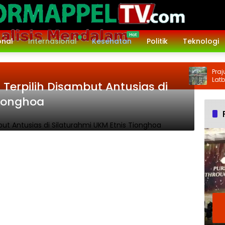
onal
Internasional
Kesehatan
Politik
Teknologi
Prajuri
Latbakja
 Terpilih Disambut Antusias di
Tionghoa