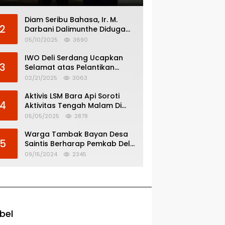
Diam Seribu Bahasa, Ir. M.
2
Darbani Dalimunthe Diduga
Menghindar dari
05/10/2025
3690
Pertanggungjawaban Politik
IWO Deli Serdang Ucapkan
3
Selamat atas Pelantikan
Bupati dan Wakil Bupati Deli
02/21/2025
3063
Serdang
Aktivis LSM Bara Api Soroti
4
Aktivitas Tengah Malam Di
SPBU 14.213.228 Bandar Tinggi
05/05/2025
2878
Warga Tambak Bayan Desa
5
Saintis Berharap Pemkab Deli
Serdang Atasi Banjir
09/15/2024
2345
bel