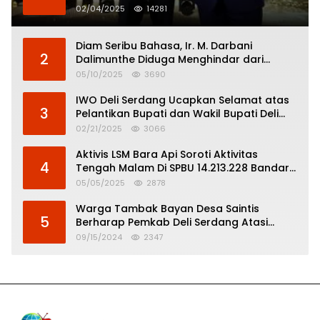
02/04/2025
14281
Diam Seribu Bahasa, Ir. M. Darbani
2
Dalimunthe Diduga Menghindar dari
Pertanggungjawaban Politik
05/10/2025
3690
IWO Deli Serdang Ucapkan Selamat atas
3
Pelantikan Bupati dan Wakil Bupati Deli
Serdang
02/21/2025
3066
Aktivis LSM Bara Api Soroti Aktivitas
4
Tengah Malam Di SPBU 14.213.228 Bandar
Tinggi
05/05/2025
2878
Warga Tambak Bayan Desa Saintis
5
Berharap Pemkab Deli Serdang Atasi
Banjir
09/15/2024
2347