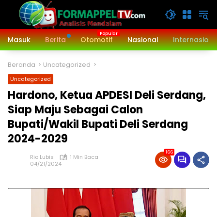
Langsung
ke
konten
Masuk
Berita
Otomotif
Nasional
Internasiona
Beranda
Uncategorized
Uncategorized
Hardono, Ketua APDESI Deli Serdang,
Siap Maju Sebagai Calon
Bupati/Wakil Bupati Deli Serdang
2024-2029
166
Rio Lubis
1 Min Baca
04/21/2024