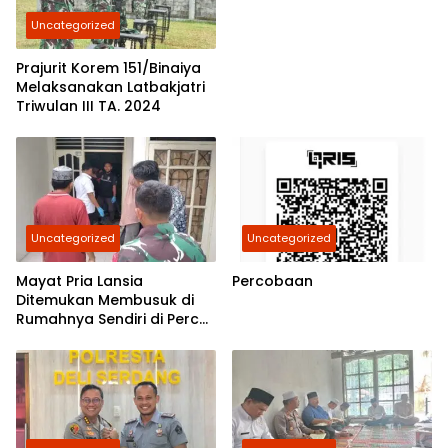
Kasatreskrim Polres
Uncategorized
Belawan Akan Cek
Kebenarannya
Prajurit Korem 151/Binaiya
Melaksanakan Latbakjatri
Triwulan III TA. 2024
Uncategorized
Uncategorized
Mayat Pria Lansia
Percobaan
Ditemukan Membusuk di
Rumahnya Sendiri di Percut
Sei Tuan