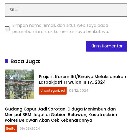
Simpan nama, email, dan situs web saya pada
peramban ini untuk komentar saya berikutnya.
Baca Juga:
Prajurit Korem 151/Binaiya Melaksanakan
Latbakjatri Triwulan III TA. 2024
Uncategorized
09/12/2024
Gudang Kapur Jadi Sorotan: Diduga Menimbun dan
Menjual BBM Ilegal di Gabion Belawan, Kasatreskrim
Polres Belawan Akan Cek Kebenarannya
Berita
09/08/2024