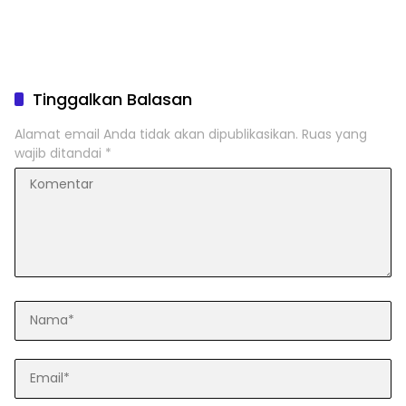
Tinggalkan Balasan
Alamat email Anda tidak akan dipublikasikan.
Ruas yang
wajib ditandai
*