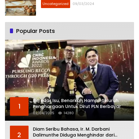
Uncategorized
09/03/2024
Popular Posts
Beredar Isu, Benarkah Hampir Seluruh
1
Penghargaan Untuk Dirut PLN Berbayar
02/04/2025
14280
Diam Seribu Bahasa, Ir. M. Darbani
2
Dalimunthe Diduga Menghindar dari