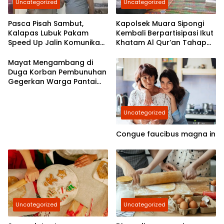
Uncategorized
Uncategorized
Pasca Pisah Sambut,
Kapolsek Muara Sipongi
Kalapas Lubuk Pakam
Kembali Berpartisipasi Ikut
Speed Up Jalin Komunikasi
Khatam Al Qur’an Tahap
Dengan Polresta Deli
7,Berkomitmen Ajak
Serdang
Masyarakat Untuk Terus
Mayat Mengambang di
Berpartisipasi
Duga Korban Pembunuhan
Gegerkan Warga Pantai
Labu
Uncategorized
Congue faucibus magna in
Uncategorized
Uncategorized