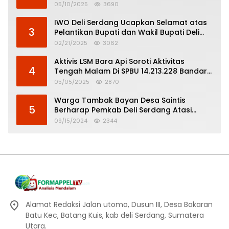
Pertanggungjawaban Politik
05/10/2025
3690
IWO Deli Serdang Ucapkan Selamat atas
3
Pelantikan Bupati dan Wakil Bupati Deli
Serdang
02/21/2025
3062
Aktivis LSM Bara Api Soroti Aktivitas
4
Tengah Malam Di SPBU 14.213.228 Bandar
Tinggi
05/05/2025
2870
Warga Tambak Bayan Desa Saintis
5
Berharap Pemkab Deli Serdang Atasi
Banjir
09/15/2024
2344
Alamat Redaksi Jalan utomo, Dusun III, Desa Bakaran
Batu Kec, Batang Kuis, kab deli Serdang, Sumatera
Utara.