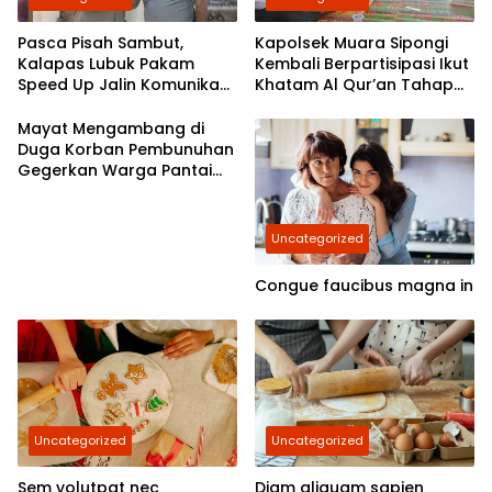
Pasca Pisah Sambut,
Kapolsek Muara Sipongi
Kalapas Lubuk Pakam
Kembali Berpartisipasi Ikut
Speed Up Jalin Komunikasi
Khatam Al Qur’an Tahap
Dengan Polresta Deli
7,Berkomitmen Ajak
Serdang
Masyarakat Untuk Terus
Mayat Mengambang di
Berpartisipasi
Duga Korban Pembunuhan
Gegerkan Warga Pantai
Labu
Uncategorized
Congue faucibus magna in
Uncategorized
Uncategorized
Sem volutpat nec
Diam aliquam sapien