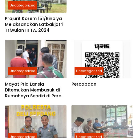
Kasatreskrim Polres
Uncategorized
Belawan Akan Cek
Kebenarannya
Prajurit Korem 151/Binaiya
Melaksanakan Latbakjatri
Triwulan III TA. 2024
Uncategorized
Uncategorized
Mayat Pria Lansia
Percobaan
Ditemukan Membusuk di
Rumahnya Sendiri di Percut
Sei Tuan
Uncategorized
Uncategorized