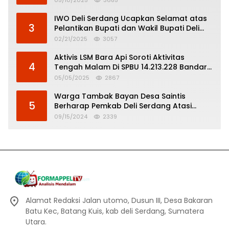
05/10/2025
3685
IWO Deli Serdang Ucapkan Selamat atas
3
Pelantikan Bupati dan Wakil Bupati Deli
Serdang
02/21/2025
3057
Aktivis LSM Bara Api Soroti Aktivitas
4
Tengah Malam Di SPBU 14.213.228 Bandar
Tinggi
05/05/2025
2867
Warga Tambak Bayan Desa Saintis
5
Berharap Pemkab Deli Serdang Atasi
Banjir
09/15/2024
2339
Alamat Redaksi Jalan utomo, Dusun III, Desa Bakaran
Batu Kec, Batang Kuis, kab deli Serdang, Sumatera
Utara.