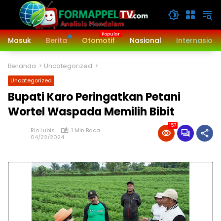
Langsung
ke
konten
Masuk
Berita
Otomotif
Nasional
Internasiona
Beranda
Uncategorized
Uncategorized
Bupati Karo Peringatkan Petani
Wortel Waspada Memilih Bibit
157
Rio Lubis
1 Min Baca
04/22/2024