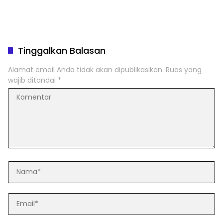
Tinggalkan Balasan
Alamat email Anda tidak akan dipublikasikan.
Ruas yang
wajib ditandai
*