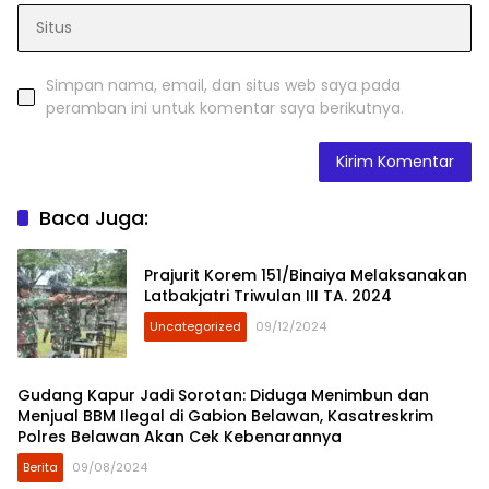
Simpan nama, email, dan situs web saya pada
peramban ini untuk komentar saya berikutnya.
Baca Juga:
Prajurit Korem 151/Binaiya Melaksanakan
Latbakjatri Triwulan III TA. 2024
Uncategorized
09/12/2024
Gudang Kapur Jadi Sorotan: Diduga Menimbun dan
Menjual BBM Ilegal di Gabion Belawan, Kasatreskrim
Polres Belawan Akan Cek Kebenarannya
Berita
09/08/2024