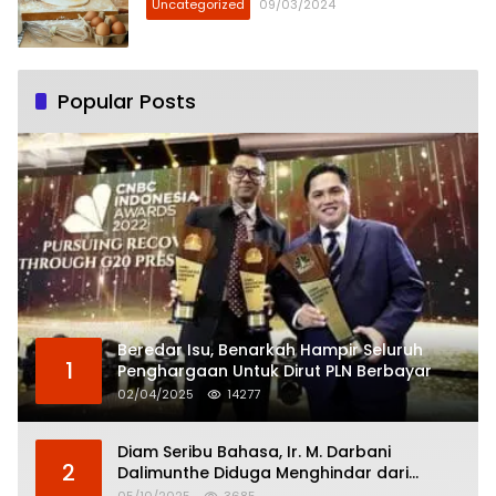
Uncategorized
09/03/2024
Popular Posts
Beredar Isu, Benarkah Hampir Seluruh
1
Penghargaan Untuk Dirut PLN Berbayar
02/04/2025
14277
Diam Seribu Bahasa, Ir. M. Darbani
2
Dalimunthe Diduga Menghindar dari
Pertanggungjawaban Politik