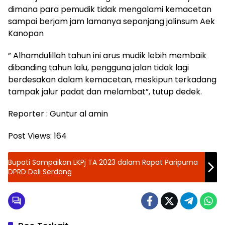
dimana para pemudik tidak mengalami kemacetan
sampai berjam jam lamanya sepanjang jalinsum Aek
Kanopan
” Alhamdulillah tahun ini arus mudik lebih membaik
dibanding tahun lalu, pengguna jalan tidak lagi
berdesakan dalam kemacetan, meskipun terkadang
tampak jalur padat dan melambat”, tutup dedek.
Reporter : Guntur al amin
Post Views:
164
Bupati Sampaikan LKPj TA 2023 dalam Rapat Paripurna
DPRD Deli Serdang