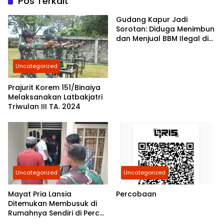
Pos Terkait
Gudang Kapur Jadi
Sorotan: Diduga Menimbun
dan Menjual BBM Ilegal di
Gabion Belawan,
Kasatreskrim Polres
Uncategorized
Belawan Akan Cek
Kebenarannya
Prajurit Korem 151/Binaiya
Melaksanakan Latbakjatri
Triwulan III TA. 2024
Uncategorized
Uncategorized
Mayat Pria Lansia
Percobaan
Ditemukan Membusuk di
Rumahnya Sendiri di Percut
Sei Tuan