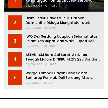
1
Penghargaan Untuk Dirut PLN Berbayar
02/04/2025
14280
Diam Seribu Bahasa, Ir. M. Darbani
2
Dalimunthe Diduga Menghindar dari
Pertanggungjawaban Politik
05/10/2025
3690
IWO Deli Serdang Ucapkan Selamat atas
3
Pelantikan Bupati dan Wakil Bupati Deli
Serdang
02/21/2025
3062
Aktivis LSM Bara Api Soroti Aktivitas
4
Tengah Malam Di SPBU 14.213.228 Bandar
Tinggi
05/05/2025
2877
Warga Tambak Bayan Desa Saintis
5
Berharap Pemkab Deli Serdang Atasi
Banjir
09/15/2024
2344