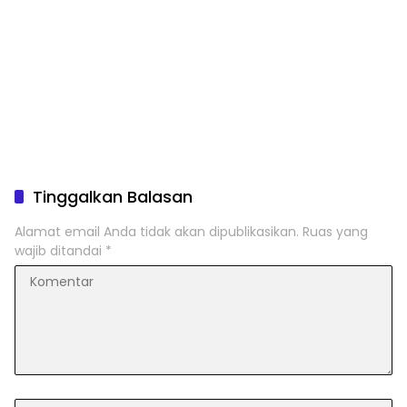
Tinggalkan Balasan
Alamat email Anda tidak akan dipublikasikan.
Ruas yang
wajib ditandai
*