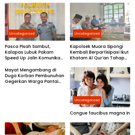
Uncategorized
Uncategorized
Pasca Pisah Sambut,
Kapolsek Muara Sipongi
Kalapas Lubuk Pakam
Kembali Berpartisipasi Ikut
Speed Up Jalin Komunikasi
Khatam Al Qur’an Tahap
Dengan Polresta Deli
7,Berkomitmen Ajak
Serdang
Masyarakat Untuk Terus
Mayat Mengambang di
Berpartisipasi
Duga Korban Pembunuhan
Gegerkan Warga Pantai
Labu
Uncategorized
Congue faucibus magna in