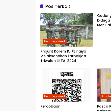
Pos Terkait
Gudang
Diduga
Menjual
Belawan
Polres
Kebena
Uncategorized
Prajurit Korem 151/Binaiya
Melaksanakan Latbakjatri
Triwulan III TA. 2024
Uncategorized
Uncate
Percobaan
Pasca P