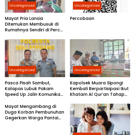
Uncategorized
Uncategorized
Mayat Pria Lansia
Percobaan
Ditemukan Membusuk di
Rumahnya Sendiri di Percut
Sei Tuan
Uncategorized
Uncategorized
Pasca Pisah Sambut,
Kapolsek Muara Sipongi
Kalapas Lubuk Pakam
Kembali Berpartisipasi Ikut
Speed Up Jalin Komunikasi
Khatam Al Qur’an Tahap
Dengan Polresta Deli
7,Berkomitmen Ajak
Serdang
Masyarakat Untuk Terus
Mayat Mengambang di
Berpartisipasi
Duga Korban Pembunuhan
Gegerkan Warga Pantai
Labu