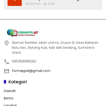
Banjir
09/15/2024
2339
Alamat Redaksi Jalan utomo, Dusun III, Desa Bakaran
Batu Kec, Batang Kuis, kab deli Serdang, Sumatera
Utara.
085358688282
formappel@gmail.com
Kategori
Daerah
Berita
Langkat