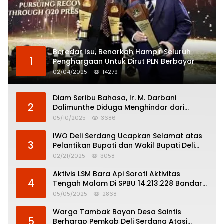
Beredar Isu, Benarkah Hampir Seluruh
1
Penghargaan Untuk Dirut PLN Berbayar
02/04/2025
14279
Diam Seribu Bahasa, Ir. M. Darbani
2
Dalimunthe Diduga Menghindar dari
Pertanggungjawaban Politik
05/10/2025
3686
IWO Deli Serdang Ucapkan Selamat atas
3
Pelantikan Bupati dan Wakil Bupati Deli
Serdang
02/21/2025
3058
Aktivis LSM Bara Api Soroti Aktivitas
4
Tengah Malam Di SPBU 14.213.228 Bandar
Tinggi
05/05/2025
2868
Warga Tambak Bayan Desa Saintis
5
Berharap Pemkab Deli Serdang Atasi