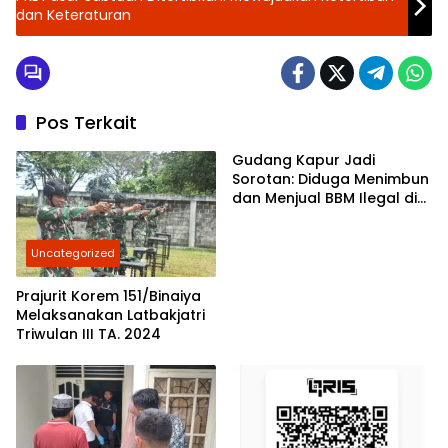
dan Keteraturan
Pos Terkait
Gudang Kapur Jadi
Sorotan: Diduga Menimbun
dan Menjual BBM Ilegal di
Gabion Belawan,
Kasatreskrim Polres
Uncategorized
Belawan Akan Cek
Kebenarannya
Prajurit Korem 151/Binaiya
Melaksanakan Latbakjatri
Triwulan III TA. 2024