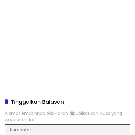
Tinggalkan Balasan
Alamat email Anda tidak akan dipublikasikan.
Ruas yang
wajib ditandai
*