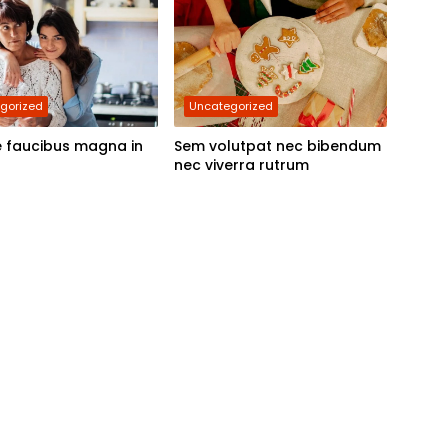
Berpartisipasi
gorized
Uncategorized
 faucibus magna in
Sem volutpat nec bibendum
nec viverra rutrum