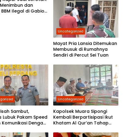
 Menimbun dan
 BBM Ilegal di Gabion
, Kasatreskrim
 Belawan Akan Cek
rannya
Uncategorized
Mayat Pria Lansia Ditemukan
Membusuk di Rumahnya
Sendiri di Percut Sei Tuan
gorized
Uncategorized
isah Sambut,
Kapolsek Muara Sipongi
s Lubuk Pakam Speed
Kembali Berpartisipasi Ikut
n Komunikasi Dengan
Khatam Al Qur’an Tahap
a Deli Serdang
7,Berkomitmen Ajak
Masyarakat Untuk Terus