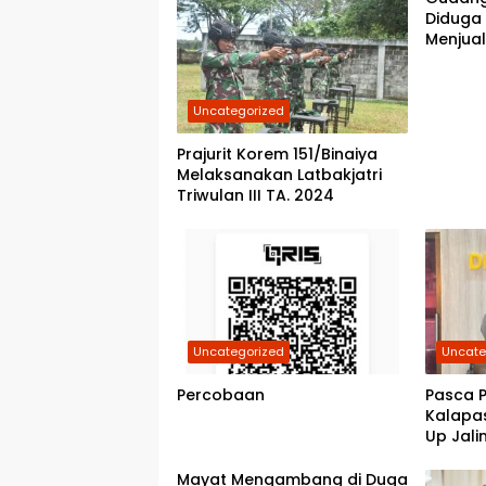
Diduga
Menjual
Belawan
Polres
Kebena
Uncategorized
Prajurit Korem 151/Binaiya
Melaksanakan Latbakjatri
Triwulan III TA. 2024
Uncategorized
Uncate
Percobaan
Pasca P
Kalapa
Up Jali
Polrest
Mayat Mengambang di Duga