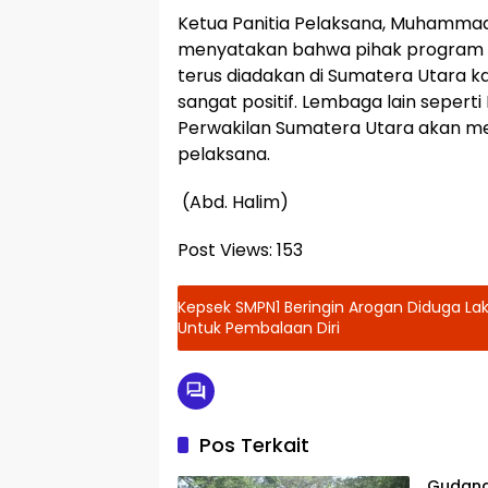
Ketua Panitia Pelaksana, Muhammad Ra
menyatakan bahwa pihak program d
terus diadakan di Sumatera Utara k
sangat positif. Lembaga lain seperti
Perwakilan Sumatera Utara akan men
pelaksana.
(Abd. Halim)
Post Views:
153
Kepsek SMPN1 Beringin Arogan Diduga L
Untuk Pembalaan Diri
Pos Terkait
Gudang