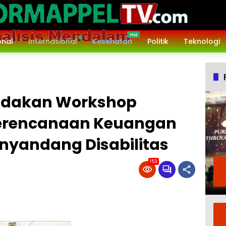
onal
Internasional
Kesehatan
Politik
Teknologi
 Adakan Workshop
Perencanaan Keuangan
enyandang Disabilitas
153