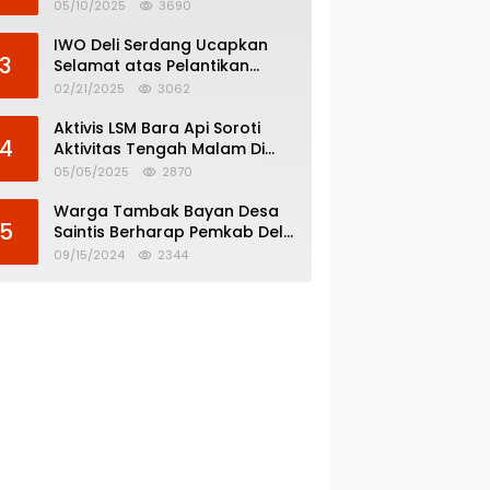
Menghindar dari
05/10/2025
3690
Pertanggungjawaban Politik
IWO Deli Serdang Ucapkan
3
Selamat atas Pelantikan
Bupati dan Wakil Bupati Deli
02/21/2025
3062
Serdang
Aktivis LSM Bara Api Soroti
4
Aktivitas Tengah Malam Di
SPBU 14.213.228 Bandar Tinggi
05/05/2025
2870
Warga Tambak Bayan Desa
5
Saintis Berharap Pemkab Deli
Serdang Atasi Banjir
09/15/2024
2344