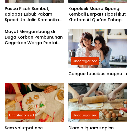
Pasca Pisah Sambut,
Kapolsek Muara Sipongi
Kalapas Lubuk Pakam
Kembali Berpartisipasi Ikut
Speed Up Jalin Komunikasi
Khatam Al Qur’an Tahap
Dengan Polresta Deli
7,Berkomitmen Ajak
Serdang
Masyarakat Untuk Terus
Mayat Mengambang di
Berpartisipasi
Duga Korban Pembunuhan
Gegerkan Warga Pantai
Labu
Uncategorized
Congue faucibus magna in
Uncategorized
Uncategorized
Sem volutpat nec
Diam aliquam sapien