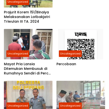
Uncategorized
Belawan Akan Cek
Kebenarannya
Prajurit Korem 151/Binaiya
Melaksanakan Latbakjatri
Triwulan III TA. 2024
Uncategorized
Uncategorized
Mayat Pria Lansia
Percobaan
Ditemukan Membusuk di
Rumahnya Sendiri di Percut
Sei Tuan
Uncategorized
Uncategorized