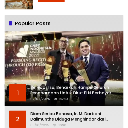
Popular Posts
Beredar Isu, Benarkah Hampir Seluruh
1
Penghargaan Untuk Dirut PLN Berbayar
02/04/2025
14280
Diam Seribu Bahasa, Ir. M. Darbani
2
Dalimunthe Diduga Menghindar dari
Pertanggungjawaban Politik
05/10/2025
3690