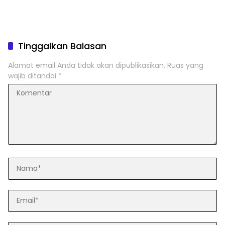
Tinggalkan Balasan
Alamat email Anda tidak akan dipublikasikan.
Ruas yang
wajib ditandai
*