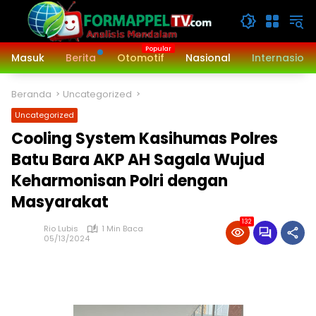
Langsung
ke
konten
Masuk
Berita
Otomotif
Nasional
Internasiona
Beranda
Uncategorized
Uncategorized
Cooling System Kasihumas Polres
Batu Bara AKP AH Sagala Wujud
Keharmonisan Polri dengan
Masyarakat
132
Rio Lubis
1 Min Baca
05/13/2024