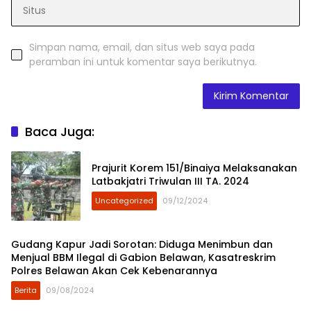
Simpan nama, email, dan situs web saya pada
peramban ini untuk komentar saya berikutnya.
Baca Juga:
Prajurit Korem 151/Binaiya Melaksanakan
Latbakjatri Triwulan III TA. 2024
Uncategorized
09/12/2024
Gudang Kapur Jadi Sorotan: Diduga Menimbun dan
Menjual BBM Ilegal di Gabion Belawan, Kasatreskrim
Polres Belawan Akan Cek Kebenarannya
Berita
09/08/2024