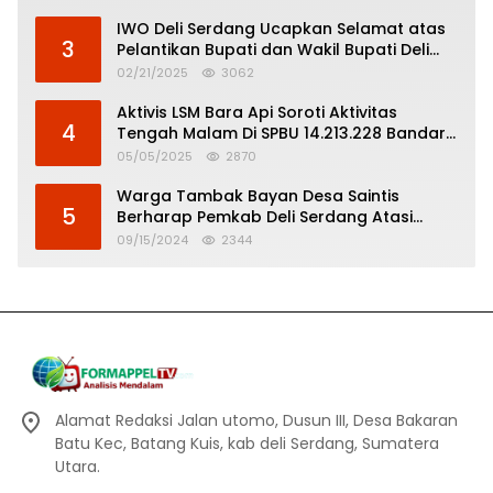
IWO Deli Serdang Ucapkan Selamat atas
3
Pelantikan Bupati dan Wakil Bupati Deli
Serdang
02/21/2025
3062
Aktivis LSM Bara Api Soroti Aktivitas
4
Tengah Malam Di SPBU 14.213.228 Bandar
Tinggi
05/05/2025
2870
Warga Tambak Bayan Desa Saintis
5
Berharap Pemkab Deli Serdang Atasi
Banjir
09/15/2024
2344
Alamat Redaksi Jalan utomo, Dusun III, Desa Bakaran
Batu Kec, Batang Kuis, kab deli Serdang, Sumatera
Utara.