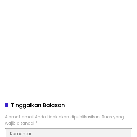
Tinggalkan Balasan
Alamat email Anda tidak akan dipublikasikan.
Ruas yang
wajib ditandai
*