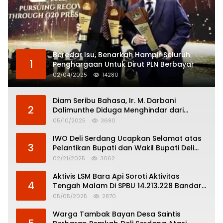
Beredar Isu, Benarkah Hampir Seluruh
1
Penghargaan Untuk Dirut PLN Berbayar
02/04/2025
14280
Diam Seribu Bahasa, Ir. M. Darbani
2
Dalimunthe Diduga Menghindar dari
Pertanggungjawaban Politik
05/10/2025
3690
IWO Deli Serdang Ucapkan Selamat atas
3
Pelantikan Bupati dan Wakil Bupati Deli
Serdang
02/21/2025
3062
Aktivis LSM Bara Api Soroti Aktivitas
4
Tengah Malam Di SPBU 14.213.228 Bandar
Tinggi
05/05/2025
2870
Warga Tambak Bayan Desa Saintis