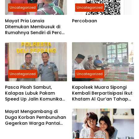
Uncategorized
Uncategorized
Mayat Pria Lansia
Percobaan
Ditemukan Membusuk di
Rumahnya Sendiri di Percut
Sei Tuan
Uncategorized
Uncategorized
Pasca Pisah Sambut,
Kapolsek Muara Sipongi
Kalapas Lubuk Pakam
Kembali Berpartisipasi Ikut
Speed Up Jalin Komunikasi
Khatam Al Qur’an Tahap
Dengan Polresta Deli
7,Berkomitmen Ajak
Serdang
Masyarakat Untuk Terus
Mayat Mengambang di
Berpartisipasi
Duga Korban Pembunuhan
Gegerkan Warga Pantai
Labu