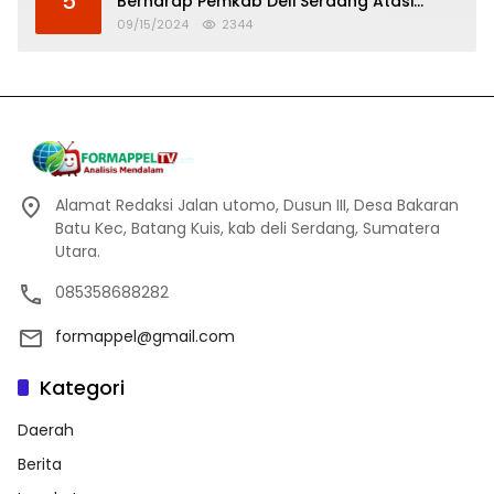
5
Berharap Pemkab Deli Serdang Atasi
Banjir
09/15/2024
2344
Alamat Redaksi Jalan utomo, Dusun III, Desa Bakaran
Batu Kec, Batang Kuis, kab deli Serdang, Sumatera
Utara.
085358688282
formappel@gmail.com
Kategori
Daerah
Berita