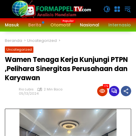
Langsung
ke
konten
Masuk
Berita
Otomotif
Nasional
Internasiona
Beranda
Uncategorized
Uncategorized
Wamen Tenaga Kerja Kunjungi PTPN
,Pelihara Sinergitas Perusahaan dan
Karyawan
179
Rio Lubis
2 Min Baca
05/13/2024