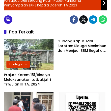
PJ Bupati Deli Serdang Hadiri Rapat Paripurna
Penyampaian LKPJ Kepala Daerah TA 2023
Pos Terkait
Gudang Kapur Jadi
Sorotan: Diduga Menimbun
dan Menjual BBM Ilegal di
Gabion Belawan,
Kasatreskrim Polres
Uncategorized
Belawan Akan Cek
Kebenarannya
Prajurit Korem 151/Binaiya
Melaksanakan Latbakjatri
Triwulan III TA. 2024