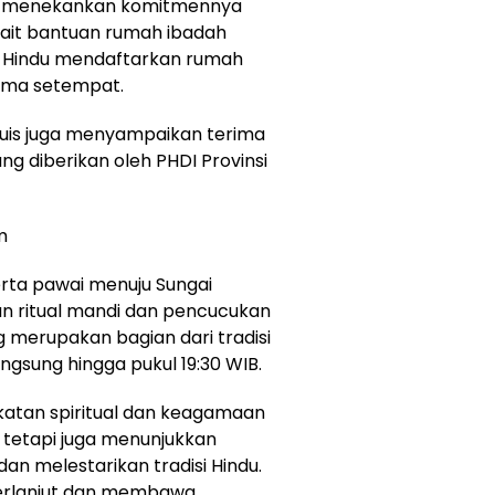
ng menekankan komitmennya
ait bantuan rumah ibadah
 Hindu mendaftarkan rumah
ama setempat.
Kuis juga menyampaikan terima
ng diberikan oleh PHDI Provinsi
m
serta pawai menuju Sungai
n ritual mandi dan pencucukan
merupakan bagian dari tradisi
ngsung hingga pukul 19:30 WIB.
katan spiritual dan keagamaan
g tetapi juga menunjukkan
n melestarikan tradisi Hindu.
 berlanjut dan membawa