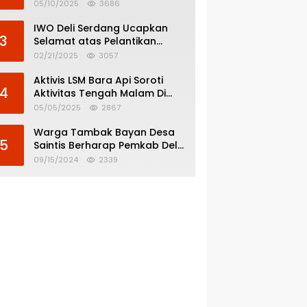
Menghindar dari
05/10/2025
3686
Pertanggungjawaban Politik
IWO Deli Serdang Ucapkan
3
Selamat atas Pelantikan
Bupati dan Wakil Bupati Deli
02/21/2025
3057
Serdang
Aktivis LSM Bara Api Soroti
4
Aktivitas Tengah Malam Di
SPBU 14.213.228 Bandar Tinggi
05/05/2025
2867
Warga Tambak Bayan Desa
5
Saintis Berharap Pemkab Deli
Serdang Atasi Banjir
09/15/2024
2339