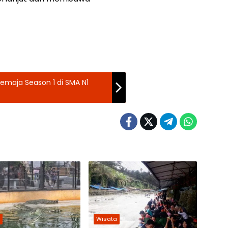
emaja Season 1 di SMA N1
a
Wisata