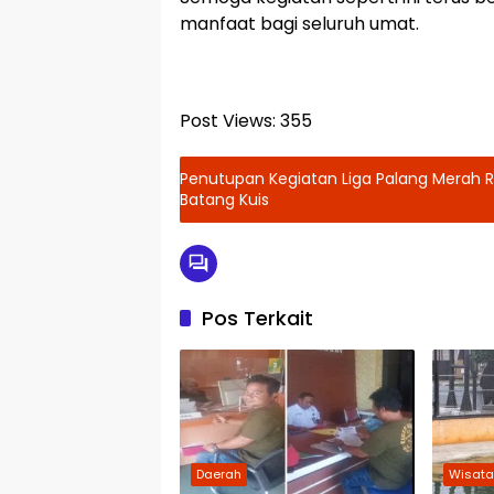
manfaat bagi seluruh umat.
Post Views:
355
Penutupan Kegiatan Liga Palang Merah R
Batang Kuis
Pos Terkait
Daerah
Wisat