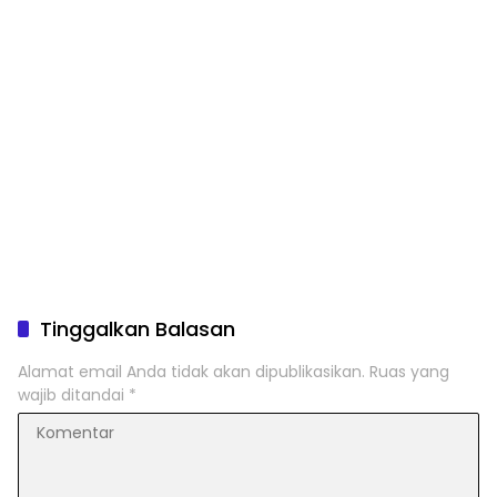
Tinggalkan Balasan
Alamat email Anda tidak akan dipublikasikan.
Ruas yang
wajib ditandai
*