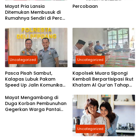
Mayat Pria Lansia
Percobaan
Ditemukan Membusuk di
Rumahnya Sendiri di Percut
Sei Tuan
Uncategorized
Uncategorized
Pasca Pisah Sambut,
Kapolsek Muara Sipongi
Kalapas Lubuk Pakam
Kembali Berpartisipasi Ikut
Speed Up Jalin Komunikasi
Khatam Al Qur’an Tahap
Dengan Polresta Deli
7,Berkomitmen Ajak
Serdang
Masyarakat Untuk Terus
Mayat Mengambang di
Berpartisipasi
Duga Korban Pembunuhan
Gegerkan Warga Pantai
Labu
Uncategorized