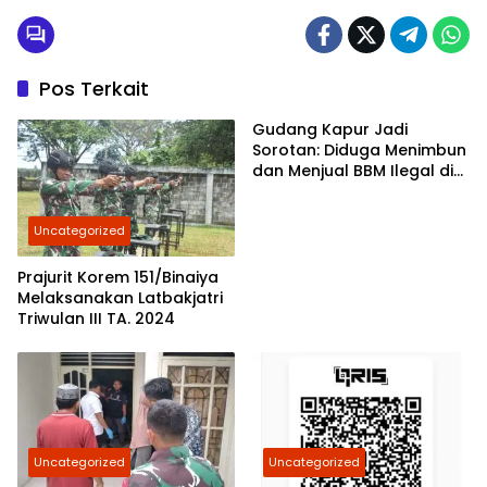
Pos Terkait
Gudang Kapur Jadi
Sorotan: Diduga Menimbun
dan Menjual BBM Ilegal di
Gabion Belawan,
Kasatreskrim Polres
Uncategorized
Belawan Akan Cek
Kebenarannya
Prajurit Korem 151/Binaiya
Melaksanakan Latbakjatri
Triwulan III TA. 2024
Uncategorized
Uncategorized