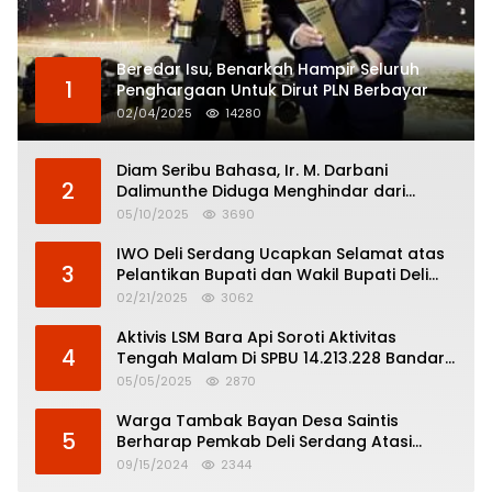
Beredar Isu, Benarkah Hampir Seluruh
1
Penghargaan Untuk Dirut PLN Berbayar
02/04/2025
14280
Diam Seribu Bahasa, Ir. M. Darbani
2
Dalimunthe Diduga Menghindar dari
Pertanggungjawaban Politik
05/10/2025
3690
IWO Deli Serdang Ucapkan Selamat atas
3
Pelantikan Bupati dan Wakil Bupati Deli
Serdang
02/21/2025
3062
Aktivis LSM Bara Api Soroti Aktivitas
4
Tengah Malam Di SPBU 14.213.228 Bandar
Tinggi
05/05/2025
2870
Warga Tambak Bayan Desa Saintis
5
Berharap Pemkab Deli Serdang Atasi
Banjir
09/15/2024
2344