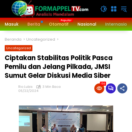
Langsung
ke
konten
Masuk
Berita
Otomotif
Nasional
Internasiona
Beranda
Uncategorized
Uncategorized
Ciptakan Stabilitas Politik Pasca
Pemilu dan Jelang Pilkada, JMSI
Sumut Gelar Diskusi Media Siber
156
Rio Lubis
3 Min Baca
05/22/2024