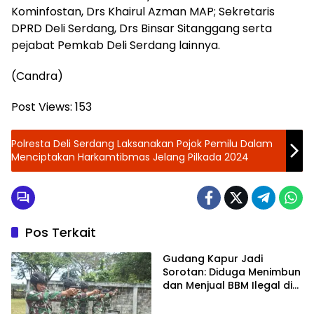
Kominfostan, Drs Khairul Azman MAP; Sekretaris
DPRD Deli Serdang, Drs Binsar Sitanggang serta
pejabat Pemkab Deli Serdang lainnya.
(Candra)
Post Views:
153
Polresta Deli Serdang Laksanakan Pojok Pemilu Dalam
Menciptakan Harkamtibmas Jelang Pilkada 2024
Pos Terkait
Gudang Kapur Jadi
Sorotan: Diduga Menimbun
dan Menjual BBM Ilegal di
Gabion Belawan,
Kasatreskrim Polres