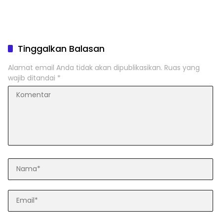
Tinggalkan Balasan
Alamat email Anda tidak akan dipublikasikan.
Ruas yang
wajib ditandai
*