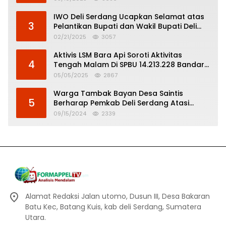
IWO Deli Serdang Ucapkan Selamat atas
3
Pelantikan Bupati dan Wakil Bupati Deli
Serdang
02/21/2025
3057
Aktivis LSM Bara Api Soroti Aktivitas
4
Tengah Malam Di SPBU 14.213.228 Bandar
Tinggi
05/05/2025
2867
Warga Tambak Bayan Desa Saintis
5
Berharap Pemkab Deli Serdang Atasi
Banjir
09/15/2024
2339
Alamat Redaksi Jalan utomo, Dusun III, Desa Bakaran
Batu Kec, Batang Kuis, kab deli Serdang, Sumatera
Utara.