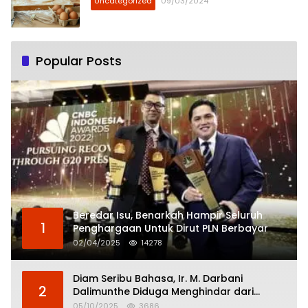
Uncategorized
09/03/2024
Popular Posts
Beredar Isu, Benarkah Hampir Seluruh
1
Penghargaan Untuk Dirut PLN Berbayar
02/04/2025
14278
Diam Seribu Bahasa, Ir. M. Darbani
2
Dalimunthe Diduga Menghindar dari
Pertanggungjawaban Politik
05/10/2025
3686