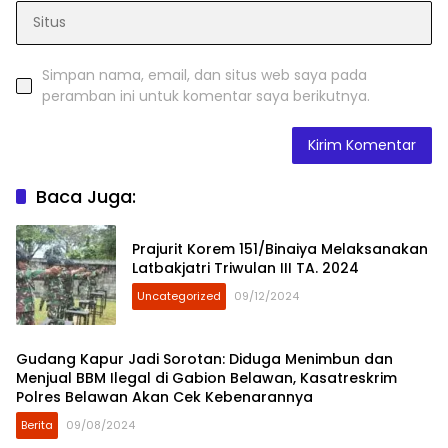
Simpan nama, email, dan situs web saya pada
peramban ini untuk komentar saya berikutnya.
Baca Juga:
Prajurit Korem 151/Binaiya Melaksanakan
Latbakjatri Triwulan III TA. 2024
Uncategorized
09/12/2024
Gudang Kapur Jadi Sorotan: Diduga Menimbun dan
Menjual BBM Ilegal di Gabion Belawan, Kasatreskrim
Polres Belawan Akan Cek Kebenarannya
Berita
09/08/2024