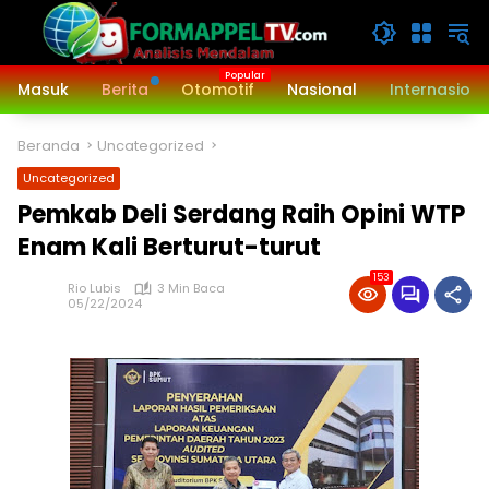
Langsung
ke
konten
Masuk
Berita
Otomotif
Nasional
Internasiona
Beranda
Uncategorized
Uncategorized
Pemkab Deli Serdang Raih Opini WTP
Enam Kali Berturut-turut
153
Rio Lubis
3 Min Baca
05/22/2024