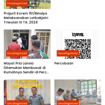
Uncategorized
Belawan Akan Cek
Kebenarannya
Prajurit Korem 151/Binaiya
Melaksanakan Latbakjatri
Triwulan III TA. 2024
Uncategorized
Uncategorized
Mayat Pria Lansia
Percobaan
Ditemukan Membusuk di
Rumahnya Sendiri di Percut
Sei Tuan
Uncategorized
Uncategorized