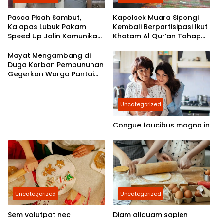
Pasca Pisah Sambut,
Kapolsek Muara Sipongi
Kalapas Lubuk Pakam
Kembali Berpartisipasi Ikut
Speed Up Jalin Komunikasi
Khatam Al Qur’an Tahap
Dengan Polresta Deli
7,Berkomitmen Ajak
Serdang
Masyarakat Untuk Terus
Mayat Mengambang di
Berpartisipasi
Duga Korban Pembunuhan
Gegerkan Warga Pantai
Labu
Uncategorized
Congue faucibus magna in
Uncategorized
Uncategorized
Sem volutpat nec
Diam aliquam sapien