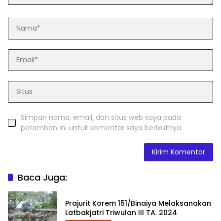
Simpan nama, email, dan situs web saya pada
peramban ini untuk komentar saya berikutnya.
Baca Juga:
Prajurit Korem 151/Binaiya Melaksanakan
Latbakjatri Triwulan III TA. 2024