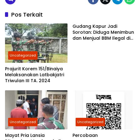
Pos Terkait
Gudang Kapur Jadi
Sorotan: Diduga Menimbun
dan Menjual BBM Ilegal di
Gabion Belawan,
Kasatreskrim Polres
Uncategorized
Belawan Akan Cek
Kebenarannya
Prajurit Korem 151/Binaiya
Melaksanakan Latbakjatri
Triwulan III TA. 2024
Uncategorized
Uncategorized
Mayat Pria Lansia
Percobaan