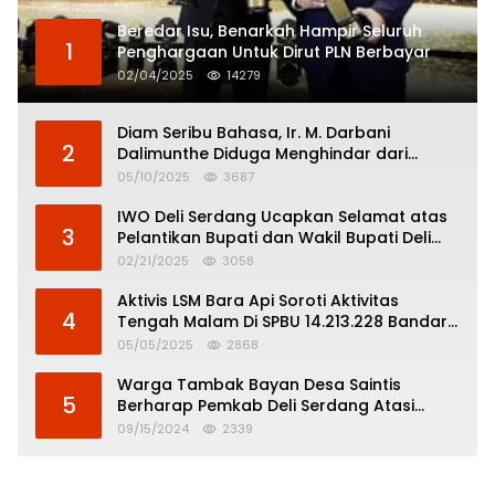
Beredar Isu, Benarkah Hampir Seluruh
1
Penghargaan Untuk Dirut PLN Berbayar
02/04/2025
14279
Diam Seribu Bahasa, Ir. M. Darbani
2
Dalimunthe Diduga Menghindar dari
Pertanggungjawaban Politik
05/10/2025
3687
IWO Deli Serdang Ucapkan Selamat atas
3
Pelantikan Bupati dan Wakil Bupati Deli
Serdang
02/21/2025
3058
Aktivis LSM Bara Api Soroti Aktivitas
4
Tengah Malam Di SPBU 14.213.228 Bandar
Tinggi
05/05/2025
2868
Warga Tambak Bayan Desa Saintis
5
Berharap Pemkab Deli Serdang Atasi
Banjir
09/15/2024
2339