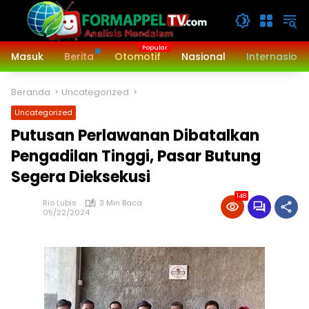
Langsung
ke
konten
Masuk
Berita
Otomotif
Nasional
Internasiona
Beranda
Uncategorized
Uncategorized
Putusan Perlawanan Dibatalkan
Pengadilan Tinggi, Pasar Butung
Segera Dieksekusi
148
Rio Lubis
3 Min Baca
05/22/2024