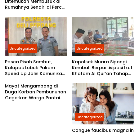
Ditemukan Membusuk di
Rumahnya Sendiri di Percut
Sei Tuan
Uncategorized
Uncategorized
Pasca Pisah Sambut,
Kapolsek Muara Sipongi
Kalapas Lubuk Pakam
Kembali Berpartisipasi Ikut
Speed Up Jalin Komunikasi
Khatam Al Qur’an Tahap
Dengan Polresta Deli
7,Berkomitmen Ajak
Serdang
Masyarakat Untuk Terus
Mayat Mengambang di
Berpartisipasi
Duga Korban Pembunuhan
Gegerkan Warga Pantai
Labu
Uncategorized
Congue faucibus magna in