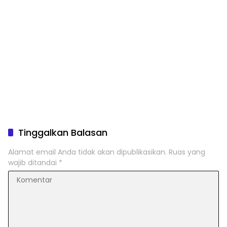
Tinggalkan Balasan
Alamat email Anda tidak akan dipublikasikan.
Ruas yang
wajib ditandai
*