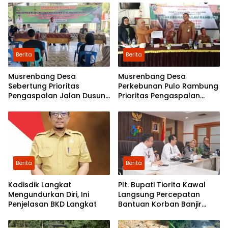
Berita
Berita
Musrenbang Desa
Musrenbang Desa
Sebertung Prioritas
Perkebunan Pulo Rambung
Pengaspalan Jalan Dusun
Prioritas Pengaspalan
V
Dusun Kwala Nibung dan
Dusun Pondok Boyan
Berita
Berita
Kadisdik Langkat
Plt. Bupati Tiorita Kawal
Mengundurkan Diri, Ini
Langsung Percepatan
Penjelasan BKD Langkat
Bantuan Korban Banjir
Langkat ke Jakarta