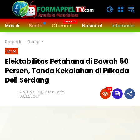
Langsung
ke
konten
Masuk
Berita
Otomotif
Nasional
Internasiona
Beranda
Berita
Berita
Elektabilitas Petahana di Bawah 50
Persen, Tanda Kekalahan di Pilkada
Deli Serdang
163
Rio Lubis
3 Min Baca
08/12/2024