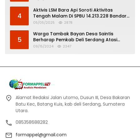
Aktivis LSM Bara Api Soroti Aktivitas
4
Tengah Malam Di SPBU 14.213.228 Bandar
Tinggi
05/05/2025
2878
Warga Tambak Bayan Desa Saintis
5
Berharap Pemkab Deli Serdang Atasi
Banjir
09/15/2024
2347
Alamat Redaksi Jalan utomo, Dusun III, Desa Bakaran
Batu Kec, Batang Kuis, kab deli Serdang, Sumatera
Utara.
085358688282
formappel@gmail.com