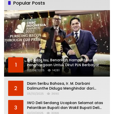
Popular Posts
Beredar Isu, Benarkah Hampir Seluruh
1
Penghargaan Untuk Dirut PLN Berbayar
02/04/2025
14281
Diam Seribu Bahasa, Ir. M. Darbani
2
Dalimunthe Diduga Menghindar dari
Pertanggungjawaban Politik
05/10/2025
3690
IWO Deli Serdang Ucapkan Selamat atas
3
Pelantikan Bupati dan Wakil Bupati Deli
Serdang
02/21/2025
3066