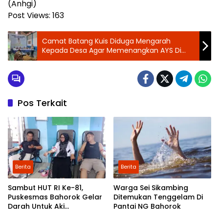
(Anhgi)
Post Views:
163
Camat Batang Kuis Diduga Mengarah
Kepada Desa Agar Memenangkan AYS Di
Pilkada 2024
Pos Terkait
Berita
Berita
Sambut HUT RI Ke-81,
Warga Sei Sikambing
Puskesmas Bahorok Gelar
Ditemukan Tenggelam Di
Darah Untuk Aki
Pantai NG Bahorok
Kemanusiaan