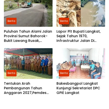
Berita
Berita
Puluhan Tahun Alami Jalan
Lapor Plt Bupati Langkat,
Provinsi Sumut Bahorok-
Sejak Tahun 1970,
Bukit Lawang Rusak,
Infrastruktur Jalan Di
Pemerintah Mulai Lakukan
Mejuah-Juah Tidak Pernah
Perbaikan
Diperhatikan Pemerintah
Kabupaten Langkat
Berita
Berita
Tentukan Arah
Bakesbangpol Langkat
Pembangunan Tahun
Kunjungi Sekretariat DPC
Anggaran 2027,Pemdes
GPIE Langkat
Perkebunan Marike Gelar
Musrenbang