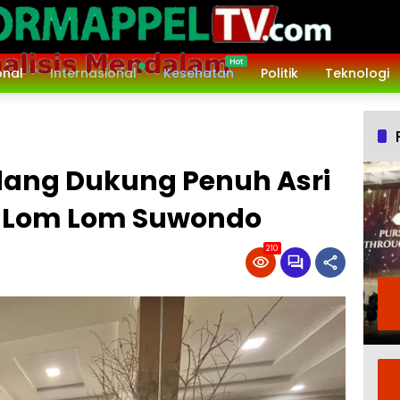
onal
Internasional
Kesehatan
Politik
Teknologi
rdang Dukung Penuh Asri
-Lom Lom Suwondo
210