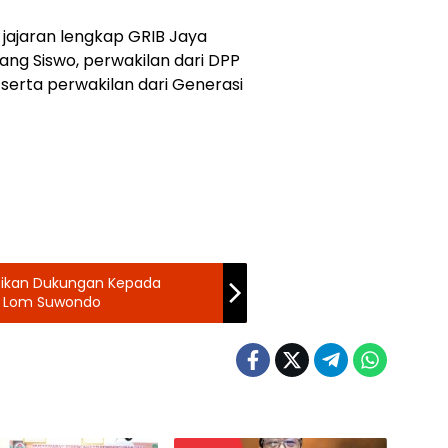
eh jajaran lengkap GRIB Jaya
ang Siswo, perwakilan dari DPP
 serta perwakilan dari Generasi
asikan Dukungan Kepada
m Lom Suwondo