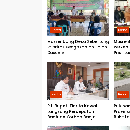
Berita
Berita
Musrenbang Desa Sebertung
Musren
Prioritas Pengaspalan Jalan
Perkeb
Dusun V
Priorit
Kwala 
Pondok
Berita
Berita
Plt. Bupati Tiorita Kawal
Puluhan
Langsung Percepatan
Provins
Bantuan Korban Banjir
Bukit L
Langkat ke Jakarta
Pemerin
Perbai