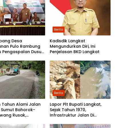
Berita
bang Desa
Kadisdik Langkat
unan Pulo Rambung
Mengundurkan Diri, Ini
as Pengaspalan Dusun
Penjelasan BKD Langkat
Nibung dan Dusun
 Boyan
Berita
 Tahun Alami Jalan
Lapor Plt Bupati Langkat,
i Sumut Bahorok-
Sejak Tahun 1970,
awang Rusak,
Infrastruktur Jalan Di
tah Mulai Lakukan
Mejuah-Juah Tidak Pernah
kan
Diperhatikan Pemerintah