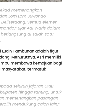
rtekad memenangkan
 dan Lom Lom Suwondo
i Deliserdang. Semua elemen
omando,” ujar Adi Waris dalam
berlangsung di salah satu
.
 Ludin Tambunan adalah figur
ang. Menurutnya, Asri memiliki
mampu membawa kemajuan bagi
ng masyarakat, termasuk
epada seluruh jajaran GRIB
abupaten hingga ranting, untuk
 dan memenangkan pasangan
eralih mendukung calon lain,”