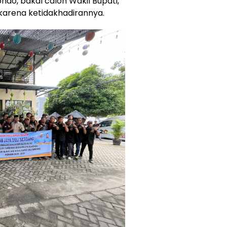
ndo, bakal calon Wakil Bupati,
karena ketidakhadirannya.