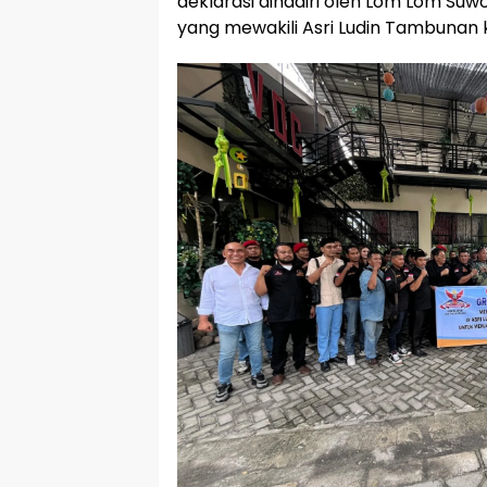
deklarasi dihadiri oleh Lom Lom Suwo
yang mewakili Asri Ludin Tambunan 