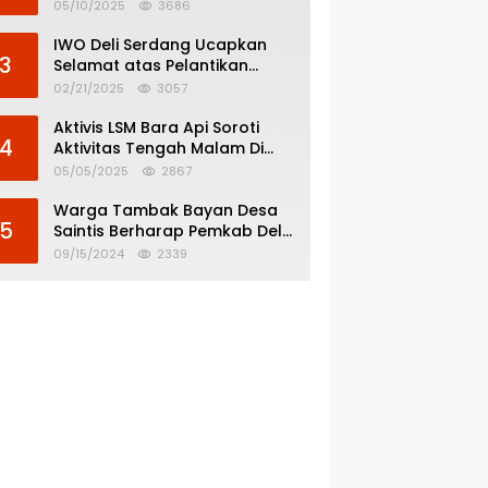
Menghindar dari
05/10/2025
3686
Pertanggungjawaban Politik
IWO Deli Serdang Ucapkan
3
Selamat atas Pelantikan
Bupati dan Wakil Bupati Deli
02/21/2025
3057
Serdang
Aktivis LSM Bara Api Soroti
4
Aktivitas Tengah Malam Di
SPBU 14.213.228 Bandar Tinggi
05/05/2025
2867
Warga Tambak Bayan Desa
5
Saintis Berharap Pemkab Deli
Serdang Atasi Banjir
09/15/2024
2339