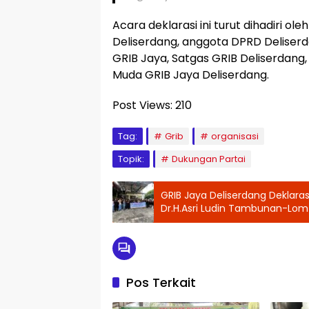
Acara deklarasi ini turut dihadiri ol
Deliserdang, anggota DPRD Deliserd
GRIB Jaya, Satgas GRIB Deliserdang,
Muda GRIB Jaya Deliserdang.
Post Views:
210
Tag:
Grib
organisasi
Topik:
Dukungan Partai
GRIB Jaya Deliserdang Deklar
Dr.H.Asri Ludin Tambunan-Lo
Pos Terkait