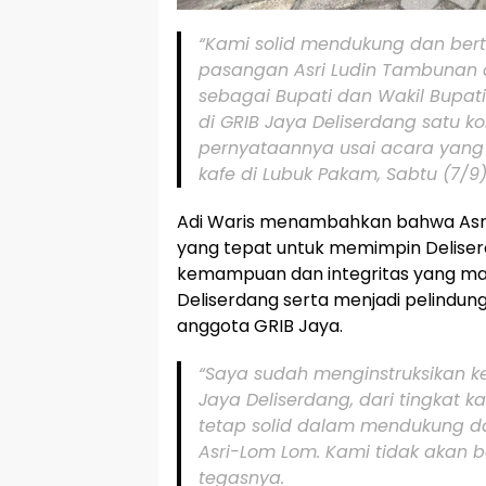
“Kami solid mendukung dan be
pasangan Asri Ludin Tambunan
sebagai Bupati dan Wakil Bupat
di GRIB Jaya Deliserdang satu k
pernyataannya usai acara yang 
kafe di Lubuk Pakam, Sabtu (7/9)
Adi Waris menambahkan bahwa Asri
yang tepat untuk memimpin Deliserd
kemampuan dan integritas yang 
Deliserdang serta menjadi pelindu
anggota GRIB Jaya.
“Saya sudah menginstruksikan k
Jaya Deliserdang, dari tingkat k
tetap solid dalam mendukung
Asri-Lom Lom. Kami tidak akan b
tegasnya.