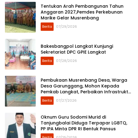
Tentukan Arah Pembangunan Tahun
Anggaran 2027,Pemdes Perkebunan
Marike Gelar Musrenbang
Berita
07/29/2026
Bakesbangpol Langkat Kunjungi
Sekretariat DPC GPIE Langkat
Berita
07/28/2026
Pembukaan Musrenbang Desa, Warga
Desa Garunggang, Mohon Kepada
Pemkab Langkat, Perbaikan Infrastruktur
di Dusun Mejuah-Juah
Berita
07/27/2026
Oknum Guru Sodomi Murid di
Tanjungbalai Diduga Terpapar LGBTQ,
PP IPA Minta DPR RI Bentuk Pansus
Berita
07/25/2026