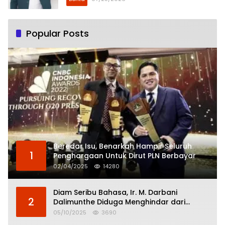
Popular Posts
Beredar Isu, Benarkah Hampir Seluruh
1
Penghargaan Untuk Dirut PLN Berbayar
02/04/2025
14280
Diam Seribu Bahasa, Ir. M. Darbani
2
Dalimunthe Diduga Menghindar dari
Pertanggungjawaban Politik
05/10/2025
3690