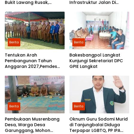
Bukit Lawang Rusak,
Infrastruktur Jalan Di
Pemerintah Mulai Lakukan
Mejuah-Juah Tidak Pernah
Perbaikan
Diperhatikan Pemerintah
Kabupaten Langkat
Berita
Berita
Tentukan Arah
Bakesbangpol Langkat
Pembangunan Tahun
Kunjungi Sekretariat DPC
Anggaran 2027,Pemdes
GPIE Langkat
Perkebunan Marike Gelar
Musrenbang
Berita
Berita
Pembukaan Musrenbang
Oknum Guru Sodomi Murid
Desa, Warga Desa
di Tanjungbalai Diduga
Garunggang, Mohon
Terpapar LGBTQ, PP IPA