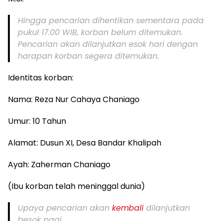
Hingga pencarian dihentikan sementara pada
pukul 17.00 WIB, korban belum ditemukan.
Pencarian akan dilanjutkan esok hari dengan
harapan korban segera ditemukan.
Identitas korban:
Nama: Reza Nur Cahaya Chaniago
Umur: 10 Tahun
Alamat: Dusun XI, Desa Bandar Khalipah
Ayah: Zaherman Chaniago
(Ibu korban telah meninggal dunia)
Upaya pencarian akan
kembali
dilanjutkan
besok pagi.