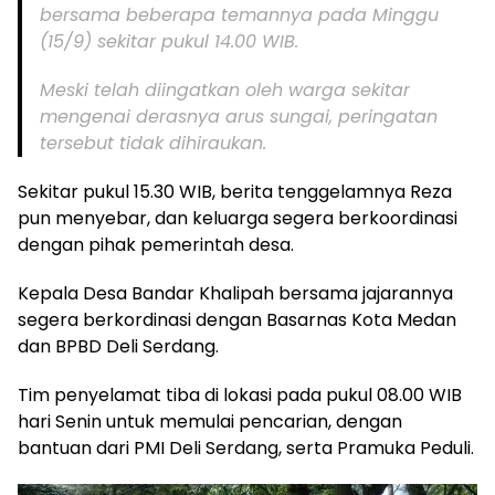
bersama beberapa temannya pada Minggu
(15/9) sekitar pukul 14.00 WIB.
Meski telah diingatkan oleh warga sekitar
mengenai derasnya arus sungai, peringatan
tersebut tidak dihiraukan.
Sekitar pukul 15.30 WIB, berita tenggelamnya Reza
pun menyebar, dan keluarga segera berkoordinasi
dengan pihak pemerintah desa.
Kepala Desa Bandar Khalipah bersama jajarannya
segera berkordinasi dengan Basarnas Kota Medan
dan BPBD Deli Serdang.
Tim penyelamat tiba di lokasi pada pukul 08.00 WIB
hari Senin untuk memulai pencarian, dengan
bantuan dari PMI Deli Serdang, serta Pramuka Peduli.