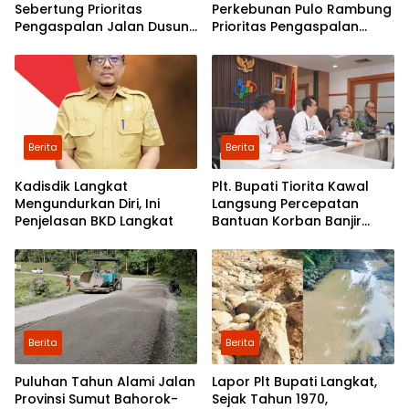
Sebertung Prioritas
Perkebunan Pulo Rambung
Pengaspalan Jalan Dusun
Prioritas Pengaspalan
V
Dusun Kwala Nibung dan
Dusun Pondok Boyan
Berita
Berita
Kadisdik Langkat
Plt. Bupati Tiorita Kawal
Mengundurkan Diri, Ini
Langsung Percepatan
Penjelasan BKD Langkat
Bantuan Korban Banjir
Langkat ke Jakarta
Berita
Berita
Puluhan Tahun Alami Jalan
Lapor Plt Bupati Langkat,
Provinsi Sumut Bahorok-
Sejak Tahun 1970,