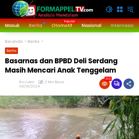
Langsung
ke
konten
Masuk
Berita
Otomotif
Nasional
Internasiona
Beranda
Berita
Berita
Basarnas dan BPBD Deli Serdang
Masih Mencari Anak Tenggelam
206
Rio Lubis
2 Min Baca
09/16/2024