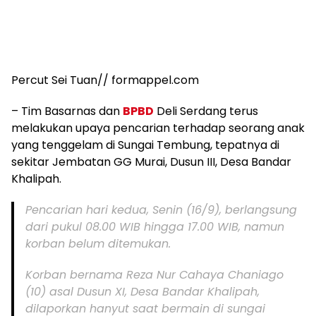
Percut Sei Tuan// formappel.com
– Tim Basarnas dan
BPBD
Deli Serdang terus
melakukan upaya pencarian terhadap seorang anak
yang tenggelam di Sungai Tembung, tepatnya di
sekitar Jembatan GG Murai, Dusun III, Desa Bandar
Khalipah.
Pencarian hari kedua, Senin (16/9), berlangsung
dari pukul 08.00 WIB hingga 17.00 WIB, namun
korban belum ditemukan.
Korban bernama Reza Nur Cahaya Chaniago
(10) asal Dusun XI, Desa Bandar Khalipah,
dilaporkan hanyut saat bermain di sungai