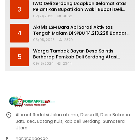
IWO Deli Serdang Ucapkan Selamat atas
3
Pelantikan Bupati dan Wakil Bupati Deli
Serdang
02/21/2025
3062
Aktivis LSM Bara Api Soroti Aktivitas
4
Tengah Malam Di SPBU 14.213.228 Bandar
Tinggi
05/05/2025
2870
Warga Tambak Bayan Desa Saintis
5
Berharap Pemkab Deli Serdang Atasi
Banjir
09/15/2024
2344
Alamat Redaksi Jalan utomo, Dusun III, Desa Bakaran
Batu Kec, Batang Kuis, kab deli Serdang, Sumatera
Utara.
085358688282