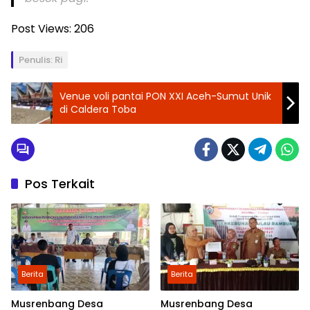
Post Views:
206
Penulis: Ri
Venue voli pantai PON XXI Aceh-Sumut Unik
di Caldera Toba
Pos Terkait
Berita
Berita
Musrenbang Desa
Musrenbang Desa