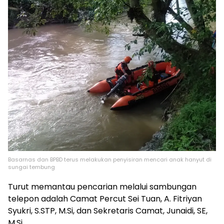
Basarnas dan BPBD terus melakukan penyisiran mencari anak hanyut di
sungai tembung
Turut memantau pencarian melalui sambungan
telepon adalah Camat Percut Sei Tuan, A. Fitriyan
Syukri, S.STP, M.Si, dan Sekretaris Camat, Junaidi, SE,
M.Si.