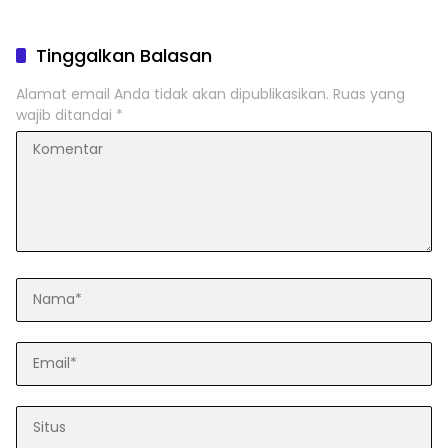
Tinggalkan Balasan
Alamat email Anda tidak akan dipublikasikan.
Ruas yang
wajib ditandai
*