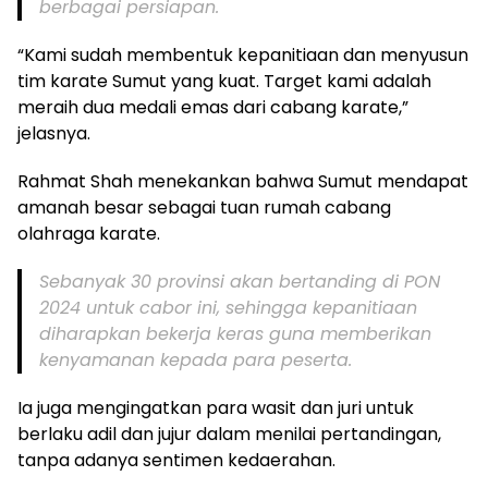
berbagai persiapan.
“Kami sudah membentuk kepanitiaan dan menyusun
tim karate Sumut yang kuat. Target kami adalah
meraih dua medali emas dari cabang karate,”
jelasnya.
Rahmat Shah menekankan bahwa Sumut mendapat
amanah besar sebagai tuan rumah cabang
olahraga karate.
Sebanyak 30 provinsi akan bertanding di PON
2024 untuk cabor ini, sehingga kepanitiaan
diharapkan bekerja keras guna memberikan
kenyamanan kepada para peserta.
Ia juga mengingatkan para wasit dan juri untuk
berlaku adil dan jujur dalam menilai pertandingan,
tanpa adanya sentimen kedaerahan.