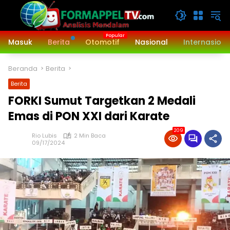
Langsung
ke
konten
Masuk
Berita
Otomotif
Nasional
Internasiona
Beranda
Berita
Berita
FORKI Sumut Targetkan 2 Medali
Emas di PON XXI dari Karate
209
Rio Lubis
2 Min Baca
09/17/2024