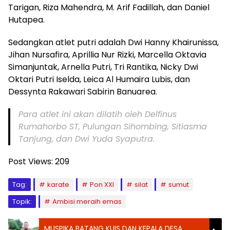
Tarigan, Riza Mahendra, M. Arif Fadillah, dan Daniel
Hutapea.
Sedangkan atlet putri adalah Dwi Hanny Khairunissa,
Jihan Nursafira, Aprillia Nur Rizki, Marcella Oktavia
Simanjuntak, Arnella Putri, Tri Rantika, Nicky Dwi
Oktari Putri Iselda, Leica Al Humaira Lubis, dan
Dessynta Rakawari Sabirin Banuarea.
Para atlet ini akan dilatih oleh Delfinus
Rumahorbo ST, Pulungan Sihombing, Sitiasma
Tanjung, dan Dwi Yuda Syaputra.
Post Views:
209
Tag:
karate
Pon XXI
silat
sumut
Topik:
Ambisi meraih emas
MUSPIKA BATANG KUIS DAN KEPALA DESA