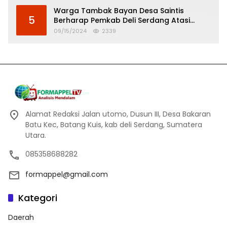
Warga Tambak Bayan Desa Saintis
5
Berharap Pemkab Deli Serdang Atasi
Banjir
09/15/2024
2339
Alamat Redaksi Jalan utomo, Dusun III, Desa Bakaran
Batu Kec, Batang Kuis, kab deli Serdang, Sumatera
Utara.
085358688282
formappel@gmail.com
Kategori
Daerah