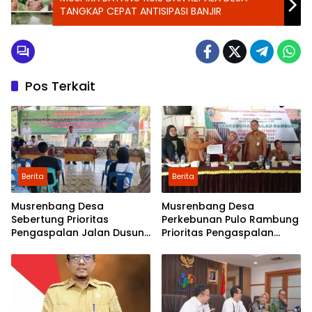
TANGKAP CEPAT ANTISIPASI BANJIR
Pos Terkait
Berita
Berita
Musrenbang Desa
Musrenbang Desa
Sebertung Prioritas
Perkebunan Pulo Rambung
Pengaspalan Jalan Dusun
Prioritas Pengaspalan
V
Dusun Kwala Nibung dan
Dusun Pondok Boyan