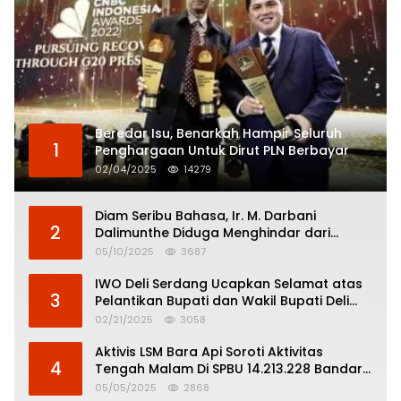
Beredar Isu, Benarkah Hampir Seluruh
1
Penghargaan Untuk Dirut PLN Berbayar
02/04/2025
14279
Diam Seribu Bahasa, Ir. M. Darbani
2
Dalimunthe Diduga Menghindar dari
Pertanggungjawaban Politik
05/10/2025
3687
IWO Deli Serdang Ucapkan Selamat atas
3
Pelantikan Bupati dan Wakil Bupati Deli
Serdang
02/21/2025
3058
Aktivis LSM Bara Api Soroti Aktivitas
4
Tengah Malam Di SPBU 14.213.228 Bandar
Tinggi
05/05/2025
2868