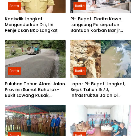
Berita
Berita
Kadisdik Langkat
Plt. Bupati Tiorita Kawal
Mengundurkan Diri, Ini
Langsung Percepatan
Penjelasan BKD Langkat
Bantuan Korban Banjir
Langkat ke Jakarta
Berita
Berita
Puluhan Tahun Alami Jalan
Lapor Plt Bupati Langkat,
Provinsi Sumut Bahorok-
Sejak Tahun 1970,
Bukit Lawang Rusak,
Infrastruktur Jalan Di
Pemerintah Mulai Lakukan
Mejuah-Juah Tidak Pernah
Perbaikan
Diperhatikan Pemerintah
Kabupaten Langkat
Berita
Berita