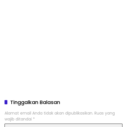
Tinggalkan Balasan
Alamat email Anda tidak akan dipublikasikan.
Ruas yang
wajib ditandai
*