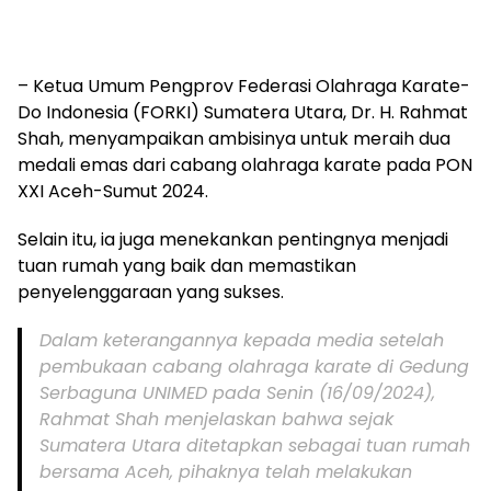
– Ketua Umum Pengprov Federasi Olahraga Karate-
Do Indonesia (FORKI) Sumatera Utara, Dr. H. Rahmat
Shah, menyampaikan ambisinya untuk meraih dua
medali emas dari cabang olahraga karate pada PON
XXI Aceh-Sumut 2024.
Selain itu, ia juga menekankan pentingnya menjadi
tuan rumah yang baik dan memastikan
penyelenggaraan yang sukses.
Dalam keterangannya kepada media setelah
pembukaan cabang olahraga karate di Gedung
Serbaguna UNIMED pada Senin (16/09/2024),
Rahmat Shah menjelaskan bahwa sejak
Sumatera Utara ditetapkan sebagai tuan rumah
bersama Aceh, pihaknya telah melakukan