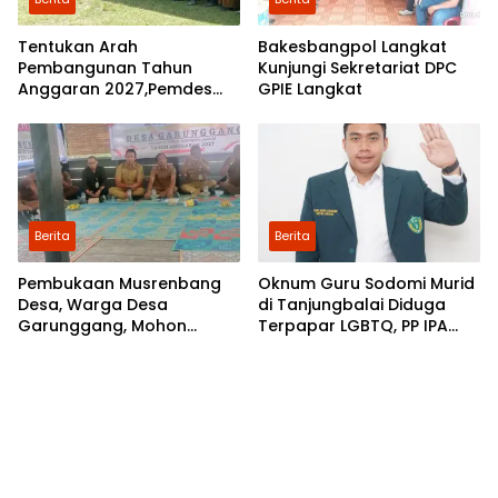
Tentukan Arah
Bakesbangpol Langkat
Pembangunan Tahun
Kunjungi Sekretariat DPC
Anggaran 2027,Pemdes
GPIE Langkat
Perkebunan Marike Gelar
Musrenbang
Berita
Berita
Pembukaan Musrenbang
Oknum Guru Sodomi Murid
Desa, Warga Desa
di Tanjungbalai Diduga
Garunggang, Mohon
Terpapar LGBTQ, PP IPA
Kepada Pemkab Langkat,
Minta DPR RI Bentuk Pansus
Perbaikan Infrastruktur di
Dusun Mejuah-Juah