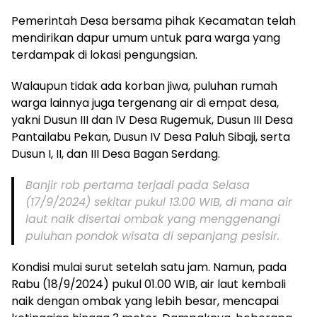
Pemerintah Desa bersama pihak Kecamatan telah
mendirikan dapur umum untuk para warga yang
terdampak di lokasi pengungsian.
Walaupun tidak ada korban jiwa, puluhan rumah
warga lainnya juga tergenang air di empat desa,
yakni Dusun III dan IV Desa Rugemuk, Dusun III Desa
Pantailabu Pekan, Dusun IV Desa Paluh Sibaji, serta
Dusun I, II, dan III Desa Bagan Serdang.
Banjir rob pertama terjadi pada Selasa
(17/9/2024) sekitar pukul 13.00 WIB, di mana air
laut naik disertai ombak yang menggenangi
puluhan pondok wisata di sepanjang pesisir.
Kondisi mulai surut setelah satu jam. Namun, pada
Rabu (18/9/2024) pukul 01.00 WIB, air laut kembali
naik dengan ombak yang lebih besar, mencapai