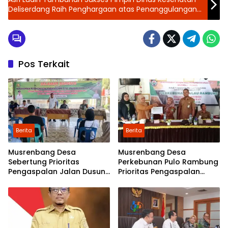
Deliserdang Raih Penghargaan atas Penanggulangan
AIDS, TB, dan Malaria
Pos Terkait
Berita
Berita
Musrenbang Desa
Musrenbang Desa
Sebertung Prioritas
Perkebunan Pulo Rambung
Pengaspalan Jalan Dusun
Prioritas Pengaspalan
V
Dusun Kwala Nibung dan
Dusun Pondok Boyan