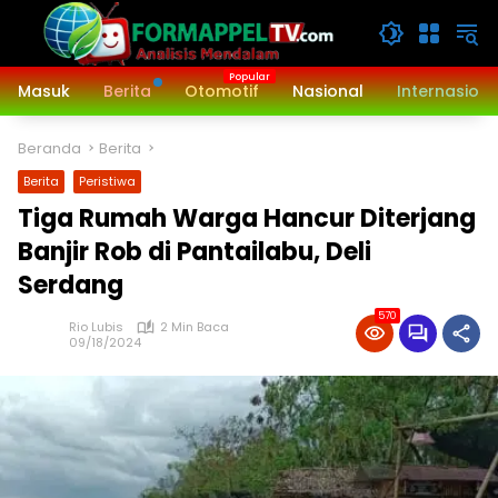
Langsung
ke
konten
Masuk
Berita
Otomotif
Nasional
Internasiona
Beranda
Berita
Berita
Peristiwa
Tiga Rumah Warga Hancur Diterjang
Banjir Rob di Pantailabu, Deli
Serdang
570
Rio Lubis
2 Min Baca
09/18/2024