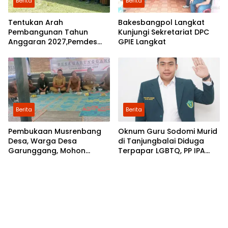
Berita
Berita
Tentukan Arah
Bakesbangpol Langkat
Pembangunan Tahun
Kunjungi Sekretariat DPC
Anggaran 2027,Pemdes
GPIE Langkat
Perkebunan Marike Gelar
Musrenbang
Berita
Berita
Pembukaan Musrenbang
Oknum Guru Sodomi Murid
Desa, Warga Desa
di Tanjungbalai Diduga
Garunggang, Mohon
Terpapar LGBTQ, PP IPA
Kepada Pemkab Langkat,
Minta DPR RI Bentuk Pansus
Perbaikan Infrastruktur di
Dusun Mejuah-Juah