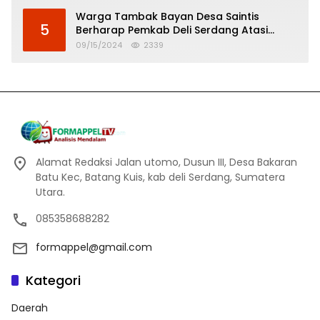
Warga Tambak Bayan Desa Saintis
5
Berharap Pemkab Deli Serdang Atasi
Banjir
09/15/2024
2339
Alamat Redaksi Jalan utomo, Dusun III, Desa Bakaran
Batu Kec, Batang Kuis, kab deli Serdang, Sumatera
Utara.
085358688282
formappel@gmail.com
Kategori
Daerah