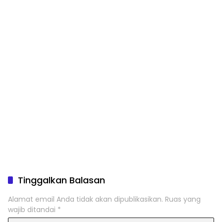
Tinggalkan Balasan
Alamat email Anda tidak akan dipublikasikan.
Ruas yang
wajib ditandai
*