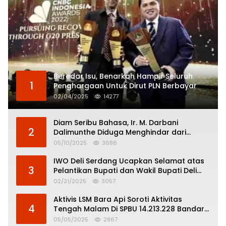
Beredar Isu, Benarkah Hampir Seluruh
1
Penghargaan Untuk Dirut PLN Berbayar
02/04/2025
14277
Diam Seribu Bahasa, Ir. M. Darbani
2
Dalimunthe Diduga Menghindar dari
Pertanggungjawaban Politik
05/10/2025
3686
IWO Deli Serdang Ucapkan Selamat atas
3
Pelantikan Bupati dan Wakil Bupati Deli
Serdang
02/21/2025
3057
Aktivis LSM Bara Api Soroti Aktivitas
4
Tengah Malam Di SPBU 14.213.228 Bandar
Tinggi
05/05/2025
2867