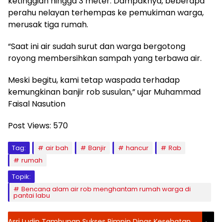
ketinggian hingga 3 meter. Dampaknya, beberapa
perahu nelayan terhempas ke pemukiman warga,
merusak tiga rumah.
“Saat ini air sudah surut dan warga bergotong
royong membersihkan sampah yang terbawa air.
Meski begitu, kami tetap waspada terhadap
kemungkinan banjir rob susulan,” ujar Muhammad
Faisal Nasution
Post Views:
570
Tag:
air bah
Banjir
hancur
Rab
rumah
Topik:
Bencana alam air rob menghantam rumah warga di
pantai labu
Asri Ludin Tambunan Sukses Pimpin Dinas Kesehatan