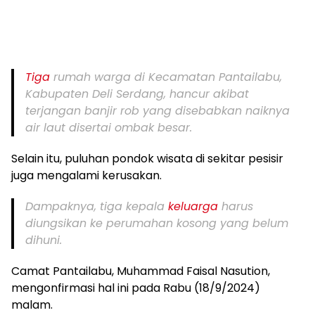
Tiga
rumah warga di Kecamatan Pantailabu,
Kabupaten Deli Serdang, hancur akibat
terjangan banjir rob yang disebabkan naiknya
air laut disertai ombak besar.
Selain itu, puluhan pondok wisata di sekitar pesisir
juga mengalami kerusakan.
Dampaknya, tiga kepala
keluarga
harus
diungsikan ke perumahan kosong yang belum
dihuni.
Camat Pantailabu, Muhammad Faisal Nasution,
mengonfirmasi hal ini pada Rabu (18/9/2024)
malam.