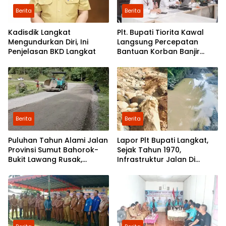
Berita
Berita
Kadisdik Langkat
Plt. Bupati Tiorita Kawal
Mengundurkan Diri, Ini
Langsung Percepatan
Penjelasan BKD Langkat
Bantuan Korban Banjir
Langkat ke Jakarta
Berita
Berita
Puluhan Tahun Alami Jalan
Lapor Plt Bupati Langkat,
Provinsi Sumut Bahorok-
Sejak Tahun 1970,
Bukit Lawang Rusak,
Infrastruktur Jalan Di
Pemerintah Mulai Lakukan
Mejuah-Juah Tidak Pernah
Perbaikan
Diperhatikan Pemerintah
Kabupaten Langkat