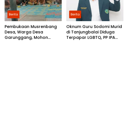
Berita
Berita
Pembukaan Musrenbang
Oknum Guru Sodomi Murid
Desa, Warga Desa
di Tanjungbalai Diduga
Garunggang, Mohon
Terpapar LGBTQ, PP IPA
Kepada Pemkab Langkat,
Minta DPR RI Bentuk Pansus
Perbaikan Infrastruktur di
Dusun Mejuah-Juah