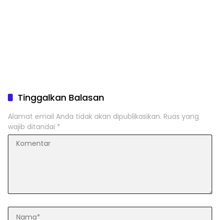
Tinggalkan Balasan
Alamat email Anda tidak akan dipublikasikan.
Ruas yang
wajib ditandai
*