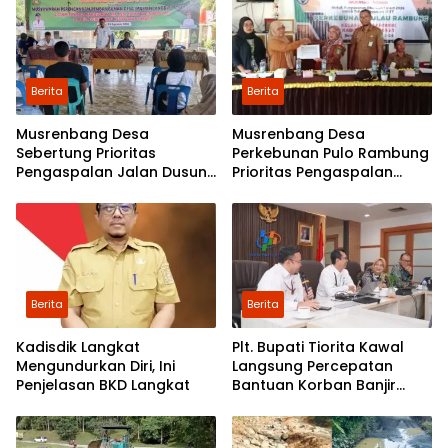
Berita
Berita
Musrenbang Desa
Musrenbang Desa
Sebertung Prioritas
Perkebunan Pulo Rambung
Pengaspalan Jalan Dusun
Prioritas Pengaspalan
V
Dusun Kwala Nibung dan
Dusun Pondok Boyan
Berita
Berita
Kadisdik Langkat
Plt. Bupati Tiorita Kawal
Mengundurkan Diri, Ini
Langsung Percepatan
Penjelasan BKD Langkat
Bantuan Korban Banjir
Langkat ke Jakarta