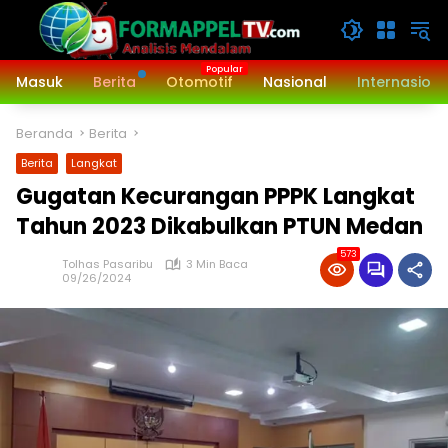
Langsung
ke
konten
Masuk
Berita
Otomotif
Nasional
Internasiona
Beranda
Berita
Berita
Langkat
Gugatan Kecurangan PPPK Langkat
Tahun 2023 Dikabulkan PTUN Medan
573
Tolhas Pasaribu
3 Min Baca
09/26/2024