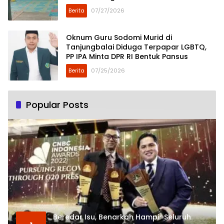
di Dusun Mejuah-Juah
Berita
07/27/2026
Oknum Guru Sodomi Murid di
Tanjungbalai Diduga Terpapar LGBTQ,
PP IPA Minta DPR RI Bentuk Pansus
Berita
07/25/2026
Popular Posts
Beredar Isu, Benarkah Hampir Seluruh