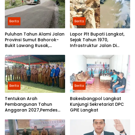
Berita
Berita
Puluhan Tahun Alami Jalan
Lapor Plt Bupati Langkat,
Provinsi Sumut Bahorok-
Sejak Tahun 1970,
Bukit Lawang Rusak,
Infrastruktur Jalan Di
Pemerintah Mulai Lakukan
Mejuah-Juah Tidak Pernah
Perbaikan
Diperhatikan Pemerintah
Kabupaten Langkat
Berita
Berita
Tentukan Arah
Bakesbangpol Langkat
Pembangunan Tahun
Kunjungi Sekretariat DPC
Anggaran 2027,Pemdes
GPIE Langkat
Perkebunan Marike Gelar
Musrenbang