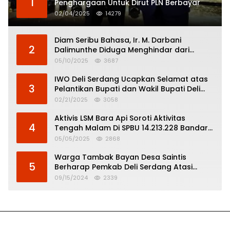
1
Penghargaan Untuk Dirut PLN Berbayar
02/04/2025
14279
Diam Seribu Bahasa, Ir. M. Darbani
2
Dalimunthe Diduga Menghindar dari
Pertanggungjawaban Politik
05/10/2025
3687
IWO Deli Serdang Ucapkan Selamat atas
3
Pelantikan Bupati dan Wakil Bupati Deli
Serdang
02/21/2025
3058
Aktivis LSM Bara Api Soroti Aktivitas
4
Tengah Malam Di SPBU 14.213.228 Bandar
Tinggi
05/05/2025
2868
Warga Tambak Bayan Desa Saintis
5
Berharap Pemkab Deli Serdang Atasi
Banjir
09/15/2024
2339