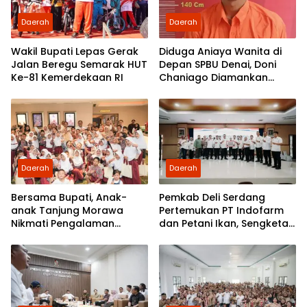
Daerah
Daerah
Wakil Bupati Lepas Gerak
Diduga Aniaya Wanita di
Jalan Beregu Semarak HUT
Depan SPBU Denai, Doni
Ke-81 Kemerdekaan RI
Chaniago Diamankan
Polsek Medan Area
Daerah
Daerah
Bersama Bupati, Anak-
Pemkab Deli Serdang
anak Tanjung Morawa
Pertemukan PT Indofarm
Nikmati Pengalaman
dan Petani Ikan, Sengketa
Pertama Nobar di Bioskop
Berakhir Damai