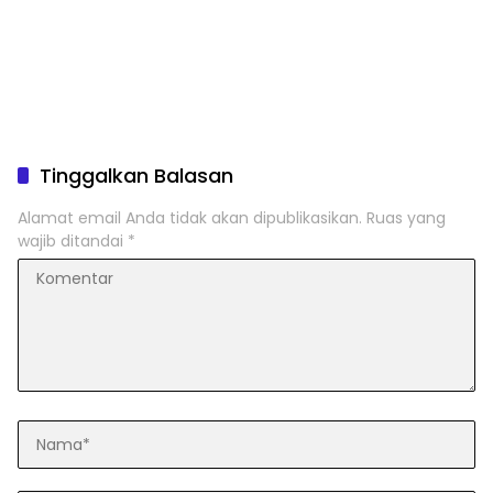
Tinggalkan Balasan
Alamat email Anda tidak akan dipublikasikan.
Ruas yang
wajib ditandai
*