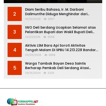
Diam Seribu Bahasa, Ir. M. Darbani
2
Dalimunthe Diduga Menghindar dari
Pertanggungjawaban Politik
05/10/2025
3687
IWO Deli Serdang Ucapkan Selamat atas
3
Pelantikan Bupati dan Wakil Bupati Deli
Serdang
02/21/2025
3058
Aktivis LSM Bara Api Soroti Aktivitas
4
Tengah Malam Di SPBU 14.213.228 Bandar
Tinggi
05/05/2025
2868
Warga Tambak Bayan Desa Saintis
5
Berharap Pemkab Deli Serdang Atasi
Banjir
09/15/2024
2339