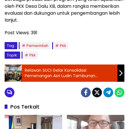
oleh PKK Desa Dalu XB, dalam rangka memberikan
evaluasi dan dukungan untuk pengembangan lebih
lanjut.
Post Views:
391
Tag:
Pemerintah
Pkk
Topik:
Pkk
Relawan SUCI Gelar Konsolidasi
Pemenangan Asri Ludin Tambunan
Didukung Berbagai Serikat Pekerja
Pos Terkait