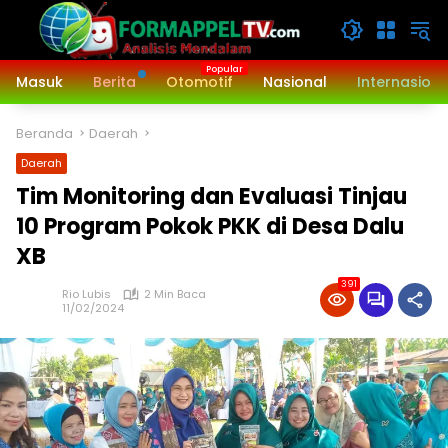
Langsung
ke
konten
Masuk
Berita
Otomotif
Nasional
Internasiona
Beranda
Daerah
Daerah
Tim Monitoring dan Evaluasi Tinjau
10 Program Pokok PKK di Desa Dalu
XB
391
Rio Lubis
2 Min Baca
11/02/2024