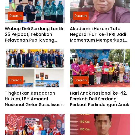
Daerah
Daerah
Wabup Deli Serdang Lantik
Akademisi Hukum Tata
25 Pejabat, Tekankan
Negara: HUT Ke-1 PRI Jadi
Pelayanan Publik yang
Momentum Memperkuat
Cepat dan Humanis
Demokrasi dan
Pengabdian kepada
Rakyat
Daerah
Daerah
Tingkatkan Kesadaran
Hari Anak Nasional ke-42,
Hukum, LBH Amanat
Pemkab Deli Serdang
Nasional Gelar Sosialisasi
Perkuat Perlindungan Anak
UU ITE di SMKN 1 Tanjung
Morawa