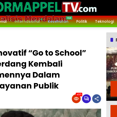
onal
Internasional
Kesehatan
Politik
Teknologi
ovatif “Go to School”
Serdang Kembali
tmennya Dalam
ayanan Publik
495