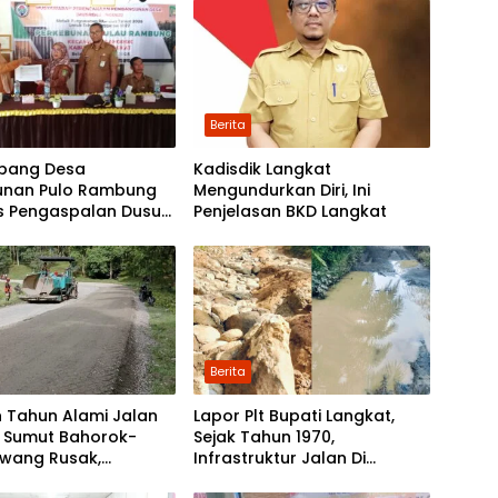
Berita
bang Desa
Kadisdik Langkat
unan Pulo Rambung
Mengundurkan Diri, Ini
as Pengaspalan Dusun
Penjelasan BKD Langkat
Nibung dan Dusun
 Boyan
Berita
 Tahun Alami Jalan
Lapor Plt Bupati Langkat,
i Sumut Bahorok-
Sejak Tahun 1970,
awang Rusak,
Infrastruktur Jalan Di
tah Mulai Lakukan
Mejuah-Juah Tidak Pernah