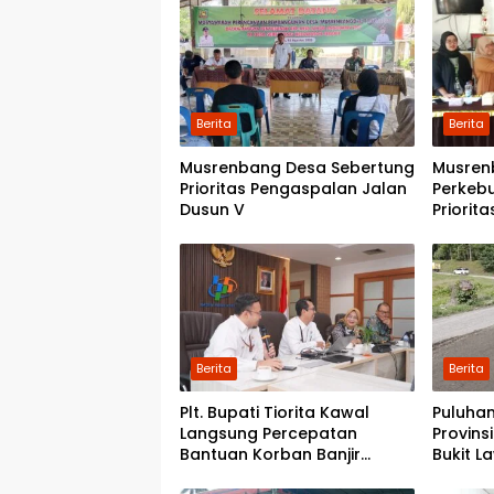
Berita
Berita
Musrenbang Desa Sebertung
Musren
Prioritas Pengaspalan Jalan
Perkeb
Dusun V
Priorit
Kwala 
Pondok
Berita
Berita
Plt. Bupati Tiorita Kawal
Puluhan
Langsung Percepatan
Provins
Bantuan Korban Banjir
Bukit L
Langkat ke Jakarta
Pemerin