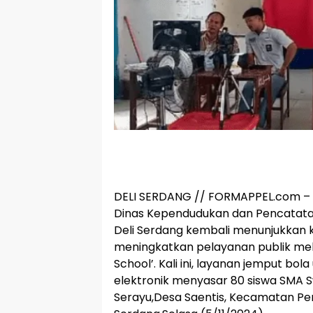
DELI SERDANG // FORMAPPEL.com –
Dinas Kependudukan dan Pencatatan
Deli Serdang kembali menunjukkan
meningkatkan pelayanan publik mela
School’. Kali ini, layanan jemput b
elektronik menyasar 80 siswa SMA Sw
Serayu,Desa Saentis, Kecamatan Per