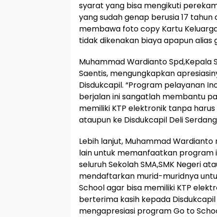
syarat yang bisa mengikuti perekam
yang sudah genap berusia 17 tahun 
membawa foto copy Kartu Keluarga 
tidak dikenakan biaya apapun alias gr
Muhammad Wardianto Spd,Kepala S
Saentis, mengungkapkan apresiasinya
Disdukcapil. “Program pelayanan In
berjalan ini sangatlah membantu pa
memiliki KTP elektronik tanpa haru
ataupun ke Disdukcapil Deli Serdang,
Lebih lanjut, Muhammad Wardianto m
lain untuk memanfaatkan program in
seluruh Sekolah SMA,SMK Negeri at
mendaftarkan murid-muridnya untu
School agar bisa memiliki KTP elektr
berterima kasih kepada Disdukcapil
mengapresiasi program Go to Schoo