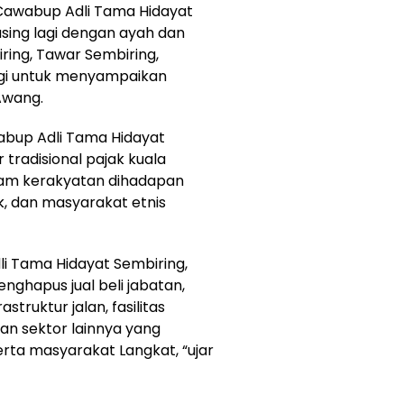
Cawabup Adli Tama Hidayat
sing lagi dengan ayah dan
ring, Tawar Sembiring,
agi untuk menyampaikan
Awang.
bup Adli Tama Hidayat
tradisional pajak kuala
ram kerakyatan dihadapan
, dan masyarakat etnis
li Tama Hidayat Sembiring,
nghapus jual beli jabatan,
struktur jalan, fasilitas
dan sektor lainnya yang
rta masyarakat Langkat, “ujar