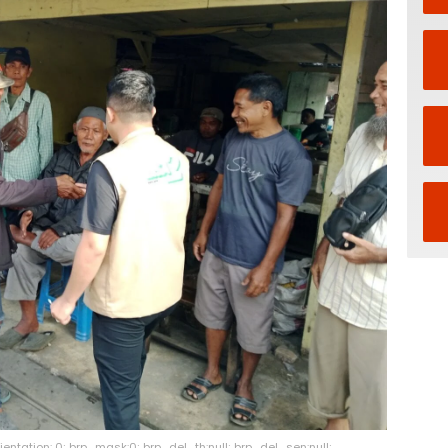
reOrientation: 0; brp_mask:0; brp_del_th:null; brp_del_sen:null;