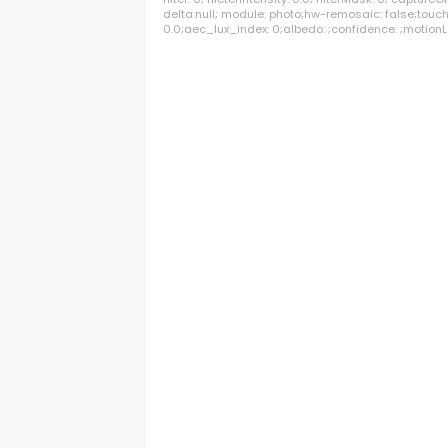
delta:null; module: photo;hw-remosaic: false;touch:
0.0;aec_lux_index: 0;albedo: ;confidence: ;motionLe