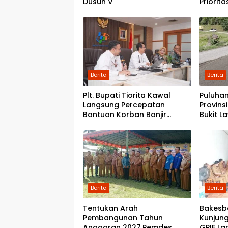
Dusun V
Priorit
Kwala 
Pondok
Berita
Berita
Plt. Bupati Tiorita Kawal
Puluhan
Langsung Percepatan
Provins
Bantuan Korban Banjir
Bukit L
Langkat ke Jakarta
Pemerin
Perbai
Berita
Berita
Tentukan Arah
Bakesb
Pembangunan Tahun
Kunjung
Anggaran 2027,Pemdes
GPIE La