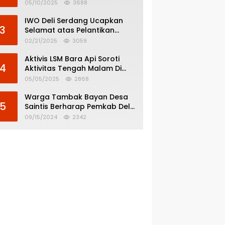
Menghindar dari
05/10/2025
3688
Pertanggungjawaban Politik
IWO Deli Serdang Ucapkan
3
Selamat atas Pelantikan
Bupati dan Wakil Bupati Deli
02/21/2025
3059
Serdang
Aktivis LSM Bara Api Soroti
4
Aktivitas Tengah Malam Di
SPBU 14.213.228 Bandar Tinggi
05/05/2025
2868
Warga Tambak Bayan Desa
5
Saintis Berharap Pemkab Deli
Serdang Atasi Banjir
09/15/2024
2342