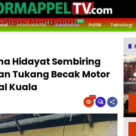
onal
Internasional
Kesehatan
Politik
Teknologi
a Hidayat Sembiring
an Tukang Becak Motor
al Kuala
231