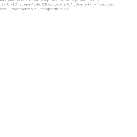
 (-1.0, -1.0);sceneMode: 128;cct_value: 0;AI_Scene: (-1, -1);aec_lux:
vel: -1;weatherinfo: null;temperature: 34;