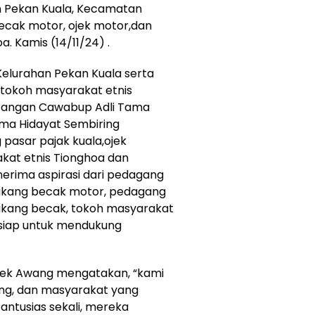
n Pekan Kuala, Kecamatan
ecak motor, ojek motor,dan
. Kamis (14/11/24) .
Kelurahan Pekan Kuala serta
 tokoh masyarakat etnis
tangan Cawabup Adli Tama
ama Hidayat Sembiring
asar pajak kuala,ojek
kat etnis Tionghoa dan
rima aspirasi dari pedagang
 tukang becak motor, pedagang
tukang becak, tokoh masyarakat
 siap untuk mendukung
Cek Awang mengatakan, “kami
ng, dan masyarakat yang
antusias sekali, mereka