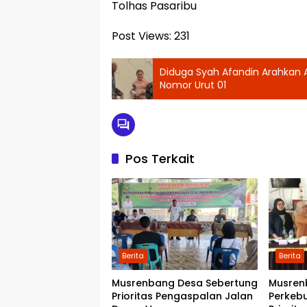
Tolhas Pasaribu
Post Views:
231
Diduga Syah Afandin Arahkan AS
Nomor Urut 01
Pos Terkait
Berita
Berita
Musrenbang Desa Sebertung
Musren
Prioritas Pengaspalan Jalan
Perkeb