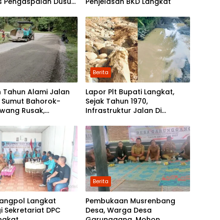
as Pengaspalan Dusun
Penjelasan BKD Langkat
Nibung dan Dusun
 Boyan
Berita
 Tahun Alami Jalan
Lapor Plt Bupati Langkat,
i Sumut Bahorok-
Sejak Tahun 1970,
awang Rusak,
Infrastruktur Jalan Di
tah Mulai Lakukan
Mejuah-Juah Tidak Pernah
kan
Diperhatikan Pemerintah
Kabupaten Langkat
Berita
angpol Langkat
Pembukaan Musrenbang
i Sekretariat DPC
Desa, Warga Desa
ngkat
Garunggang, Mohon