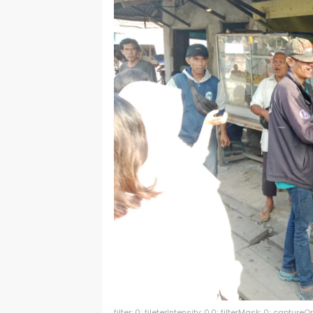
filter: 0; fileterIntensity: 0.0; filterMask: 0; captu