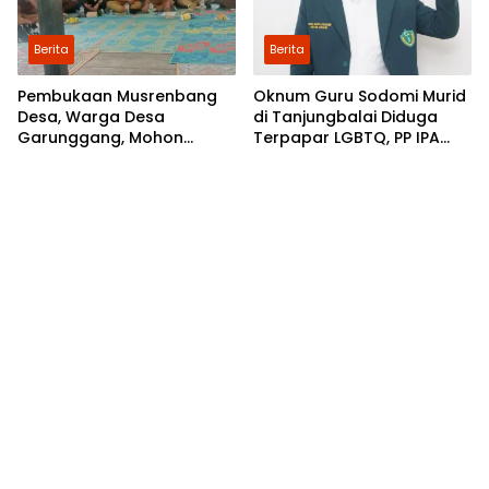
Berita
Berita
Pembukaan Musrenbang
Oknum Guru Sodomi Murid
Desa, Warga Desa
di Tanjungbalai Diduga
Garunggang, Mohon
Terpapar LGBTQ, PP IPA
Kepada Pemkab Langkat,
Minta DPR RI Bentuk Pansus
Perbaikan Infrastruktur di
Dusun Mejuah-Juah