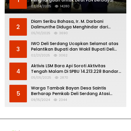
1
Penghargaan Untuk Dirut PLN Berbayar
02/04/2025
14280
Diam Seribu Bahasa, Ir. M. Darbani
2
Dalimunthe Diduga Menghindar dari
Pertanggungjawaban Politik
05/10/2025
3690
IWO Deli Serdang Ucapkan Selamat atas
3
Pelantikan Bupati dan Wakil Bupati Deli
Serdang
02/21/2025
3062
Aktivis LSM Bara Api Soroti Aktivitas
4
Tengah Malam Di SPBU 14.213.228 Bandar
Tinggi
05/05/2025
2870
Warga Tambak Bayan Desa Saintis
5
Berharap Pemkab Deli Serdang Atasi
Banjir
09/15/2024
2344