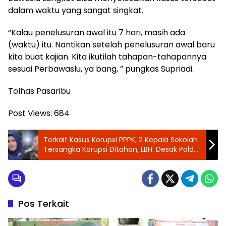
dalam waktu yang sangat singkat.
“Kalau penelusuran awal itu 7 hari, masih ada
(waktu) itu. Nantikan setelah penelusuran awal baru
kita buat kajian. Kita ikutilah tahapan-tahapannya
sesuai Perbawaslu, ya bang, ” pungkas Supriadi.
Tolhas Pasaribu
Post Views:
684
Terkait Kasus Korupsi PPPK, 2 Kepala Sekolah
Tersangka Korupsi Ditahan, LBH: Desak Polda
Sumut Periksa Eks Plt Bupati Langkat Dan
Sekda Kabupaten Langkat
Pos Terkait