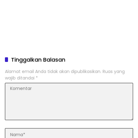
Tinggalkan Balasan
Alamat email Anda tidak akan dipublikasikan.
Ruas yang
wajib ditandai
*