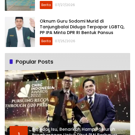
di Dusun Mejuah-Juah
Berita
07/27/2026
Oknum Guru Sodomi Murid di
Tanjungbalai Diduga Terpapar LGBTQ,
PP IPA Minta DPR RI Bentuk Pansus
Berita
07/25/2026
Popular Posts
Beredar Isu, Benarkah Hampir Seluruh