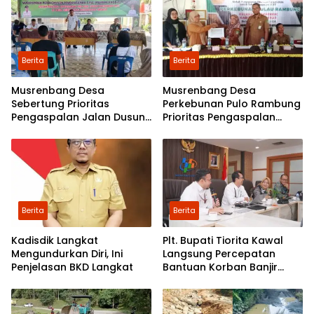
Berita
Berita
Musrenbang Desa
Musrenbang Desa
Sebertung Prioritas
Perkebunan Pulo Rambung
Pengaspalan Jalan Dusun
Prioritas Pengaspalan
V
Dusun Kwala Nibung dan
Dusun Pondok Boyan
Berita
Berita
Kadisdik Langkat
Plt. Bupati Tiorita Kawal
Mengundurkan Diri, Ini
Langsung Percepatan
Penjelasan BKD Langkat
Bantuan Korban Banjir
Langkat ke Jakarta