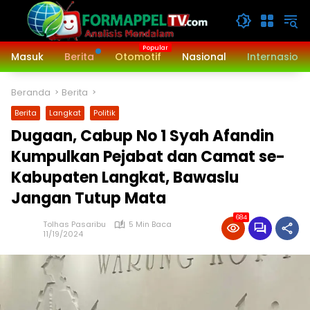
Langsung
ke
konten
Masuk
Berita
Otomotif
Nasional
Internasiona
Beranda
Berita
Berita
Langkat
Politik
Dugaan, Cabup No 1 Syah Afandin
Kumpulkan Pejabat dan Camat se-
Kabupaten Langkat, Bawaslu
Jangan Tutup Mata
684
Tolhas Pasaribu
5 Min Baca
11/19/2024