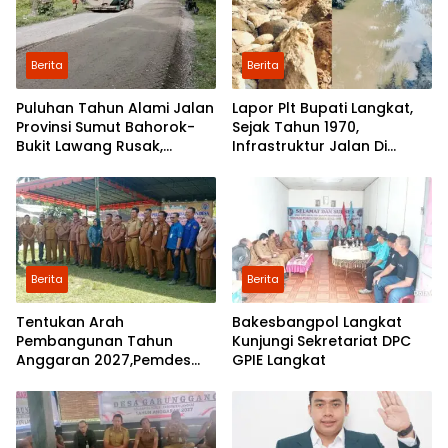
Berita
Berita
Puluhan Tahun Alami Jalan
Lapor Plt Bupati Langkat,
Provinsi Sumut Bahorok-
Sejak Tahun 1970,
Bukit Lawang Rusak,
Infrastruktur Jalan Di
Pemerintah Mulai Lakukan
Mejuah-Juah Tidak Pernah
Perbaikan
Diperhatikan Pemerintah
Kabupaten Langkat
Berita
Berita
Tentukan Arah
Bakesbangpol Langkat
Pembangunan Tahun
Kunjungi Sekretariat DPC
Anggaran 2027,Pemdes
GPIE Langkat
Perkebunan Marike Gelar
Musrenbang