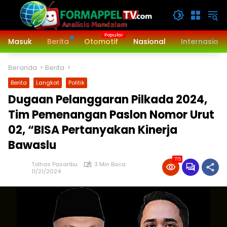
Langsung
ke
konten
Masuk
Berita
Otomotif
Nasional
Internasiona
Beranda
Berita
Berita
Langkat
Politik
Dugaan Pelanggaran Pilkada 2024,
Tim Pemenangan Paslon Nomor Urut
02, “BISA Pertanyakan Kinerja
Bawaslu
715
Tolhas Pasaribu
3 Min Baca
11/21/2024