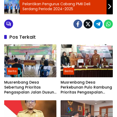
Pelantikan Pengurus Cabang PMII Deli
Serdang Periode 2024-2025
Pos Terkait
Berita
Berita
Musrenbang Desa
Musrenbang Desa
Sebertung Prioritas
Perkebunan Pulo Rambung
Pengaspalan Jalan Dusun
Prioritas Pengaspalan
V
Dusun Kwala Nibung dan
Dusun Pondok Boyan