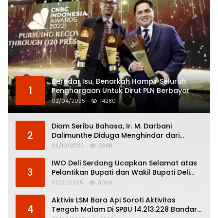
Beredar Isu, Benarkah Hampir Seluruh
1
Penghargaan Untuk Dirut PLN Berbayar
02/04/2025
14280
Diam Seribu Bahasa, Ir. M. Darbani
2
Dalimunthe Diduga Menghindar dari
Pertanggungjawaban Politik
05/10/2025
3688
IWO Deli Serdang Ucapkan Selamat atas
3
Pelantikan Bupati dan Wakil Bupati Deli
Serdang
02/21/2025
3059
Aktivis LSM Bara Api Soroti Aktivitas
4
Tengah Malam Di SPBU 14.213.228 Bandar