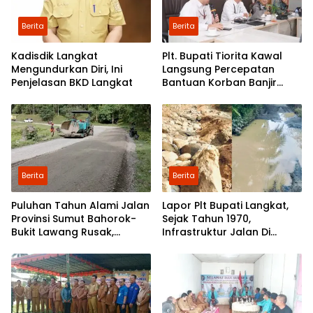
Berita
Berita
Kadisdik Langkat
Plt. Bupati Tiorita Kawal
Mengundurkan Diri, Ini
Langsung Percepatan
Penjelasan BKD Langkat
Bantuan Korban Banjir
Langkat ke Jakarta
Berita
Berita
Puluhan Tahun Alami Jalan
Lapor Plt Bupati Langkat,
Provinsi Sumut Bahorok-
Sejak Tahun 1970,
Bukit Lawang Rusak,
Infrastruktur Jalan Di
Pemerintah Mulai Lakukan
Mejuah-Juah Tidak Pernah
Perbaikan
Diperhatikan Pemerintah
Kabupaten Langkat