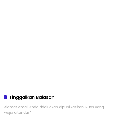
Tinggalkan Balasan
Alamat email Anda tidak akan dipublikasikan.
Ruas yang
wajib ditandai
*