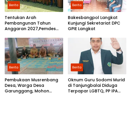
Berita
Berita
Tentukan Arah
Bakesbangpol Langkat
Pembangunan Tahun
Kunjungi Sekretariat DPC
Anggaran 2027,Pemdes
GPIE Langkat
Perkebunan Marike Gelar
Musrenbang
Berita
Berita
Pembukaan Musrenbang
Oknum Guru Sodomi Murid
Desa, Warga Desa
di Tanjungbalai Diduga
Garunggang, Mohon
Terpapar LGBTQ, PP IPA
Kepada Pemkab Langkat,
Minta DPR RI Bentuk Pansus
Perbaikan Infrastruktur di
Dusun Mejuah-Juah