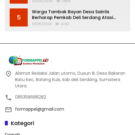
Tinggi
05/05/2025
2868
Warga Tambak Bayan Desa Saintis
5
Berharap Pemkab Deli Serdang Atasi
Banjir
09/15/2024
2342
Alamat Redaksi Jalan utomo, Dusun III, Desa Bakaran
Batu Kec, Batang Kuis, kab deli Serdang, Sumatera
Utara.
085358688282
formappel@gmail.com
Kategori
Daerah