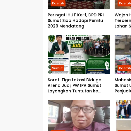
Daerah
Daera
Peringati HUT Ke-1, DPD PRI
Wajah 
Sumut Siap Hadapi Pemilu
Tercer
2029 Mendatang
Lahan 
Sumut
Daera
Soroti Tiga Lokasi Diduga
Mahasi
Arena Judi, PW IPA Sumut
Sumut 
Layangkan Tuntutan ke
Penjual
Poldasu
Serahk
Partai