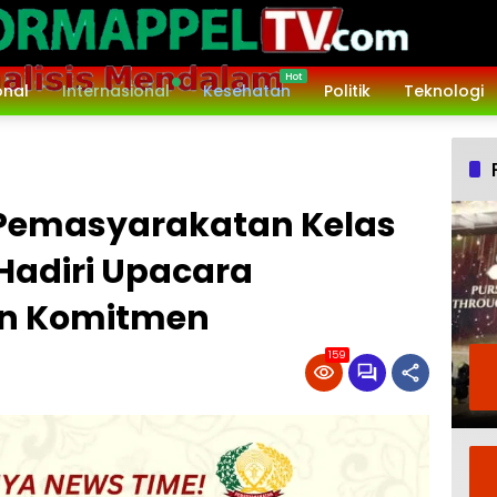
onal
Internasional
Kesehatan
Politik
Teknologi
Pemasyarakatan Kelas
Hadiri Upacara
n Komitmen
159