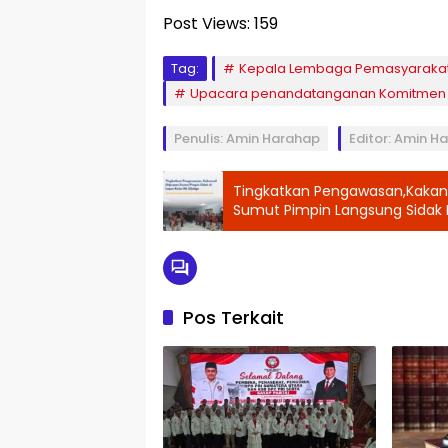
Post Views:
159
Tag:
Kepala Lembaga Pemasyarakata
Upacara penandatanganan Komitmen
Penulis: Amin Harahap
Editor: Amin H
Tingkatkan Pengawasan,Kakanw
Sumut Pimpin Langsung Sidak D
Pos Terkait