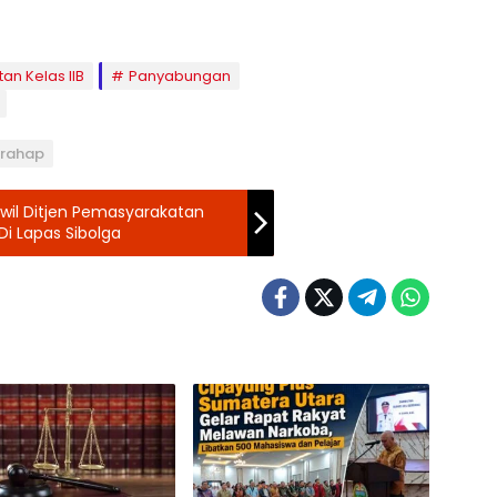
n Kelas IIB
Panyabungan
arahap
il Ditjen Pemasyarakatan
i Lapas Sibolga