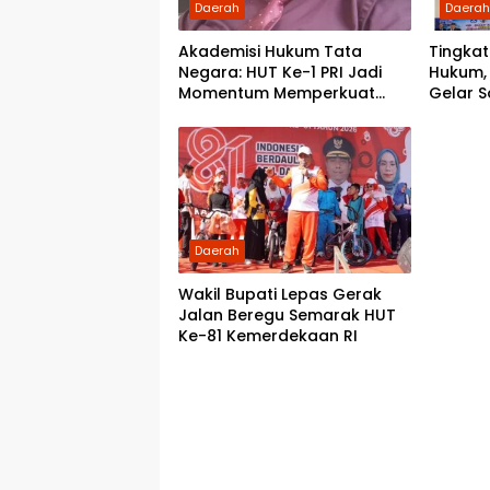
Daerah
Daera
Akademisi Hukum Tata
Tingka
Negara: HUT Ke-1 PRI Jadi
Hukum,
Momentum Memperkuat
Gelar So
Demokrasi dan Pengabdian
SMKN 1
kepada Rakyat
Daerah
Wakil Bupati Lepas Gerak
Jalan Beregu Semarak HUT
Ke-81 Kemerdekaan RI