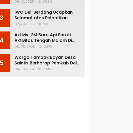
Menghindar dari
05/10/2025
3690
Pertanggungjawaban Politik
IWO Deli Serdang Ucapkan
3
Selamat atas Pelantikan
Bupati dan Wakil Bupati Deli
02/21/2025
3063
Serdang
Aktivis LSM Bara Api Soroti
4
Aktivitas Tengah Malam Di
SPBU 14.213.228 Bandar Tinggi
05/05/2025
2878
Warga Tambak Bayan Desa
5
Saintis Berharap Pemkab Deli
Serdang Atasi Banjir
09/15/2024
2345