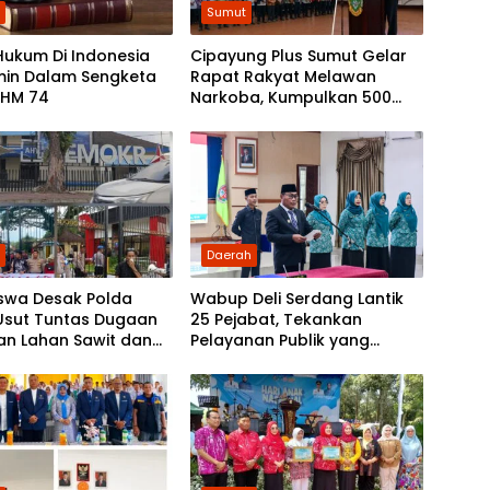
h
Sumut
Hukum Di Indonesia
Cipayung Plus Sumut Gelar
min Dalam Sengketa
Rapat Rakyat Melawan
SHM 74
Narkoba, Kumpulkan 500
Mahasiswa dan Pelajar
h
Daerah
swa Desak Polda
Wabup Deli Serdang Lantik
Usut Tuntas Dugaan
25 Pejabat, Tekankan
an Lahan Sawit dan
Pelayanan Publik yang
an Tuntutan ke DPD
Cepat dan Humanis
 Demokrat Sumut