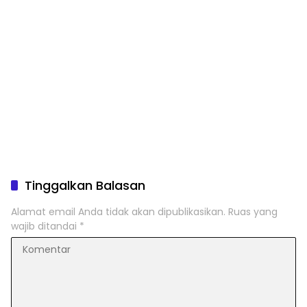
Tinggalkan Balasan
Alamat email Anda tidak akan dipublikasikan.
Ruas yang
wajib ditandai
*