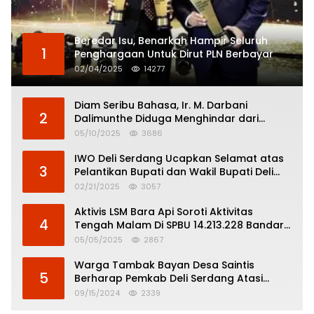
Beredar Isu, Benarkah Hampir Seluruh
1
Penghargaan Untuk Dirut PLN Berbayar
02/04/2025
14277
Diam Seribu Bahasa, Ir. M. Darbani
2
Dalimunthe Diduga Menghindar dari
Pertanggungjawaban Politik
05/10/2025
3686
IWO Deli Serdang Ucapkan Selamat atas
3
Pelantikan Bupati dan Wakil Bupati Deli
Serdang
02/21/2025
3057
Aktivis LSM Bara Api Soroti Aktivitas
4
Tengah Malam Di SPBU 14.213.228 Bandar
Tinggi
05/05/2025
2867
Warga Tambak Bayan Desa Saintis
5
Berharap Pemkab Deli Serdang Atasi
Banjir
09/15/2024
2339