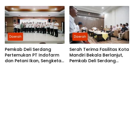
Langkat ke Jakarta
Pertama Nobar di Bioskop
Daerah
Daerah
Pemkab Deli Serdang
Serah Terima Fasilitas Kota
Pertemukan PT Indofarm
Mandiri Bekala Berlanjut,
dan Petani Ikan, Sengketa
Pemkab Deli Serdang
Berakhir Damai
Siapkan Pengelolaan