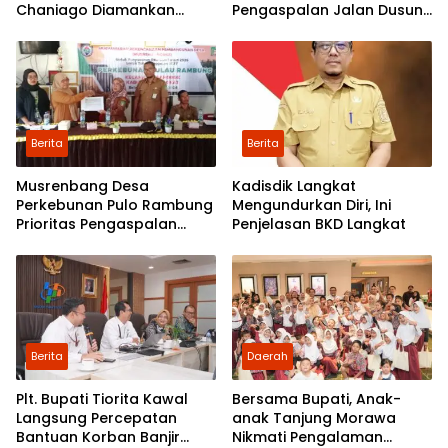
Chaniago Diamankan
Pengaspalan Jalan Dusun
Polsek Medan Area
V
Berita
Berita
Musrenbang Desa
Kadisdik Langkat
Perkebunan Pulo Rambung
Mengundurkan Diri, Ini
Prioritas Pengaspalan
Penjelasan BKD Langkat
Dusun Kwala Nibung dan
Dusun Pondok Boyan
Berita
Daerah
Plt. Bupati Tiorita Kawal
Bersama Bupati, Anak-
Langsung Percepatan
anak Tanjung Morawa
Bantuan Korban Banjir
Nikmati Pengalaman