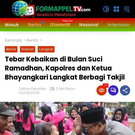
Langsung
ke
konten
Masuk
Berita
Otomotif
Nasional
Internasiona
Beranda
Berita
Berita
Daerah
Langkat
Tebar Kebaikan di Bulan Suci
Ramadhan, Kapolres dan Ketua
Bhayangkari Langkat Berbagi Takjil
271
Tolhas Pasaribu
2 Min Baca
03/09/2025