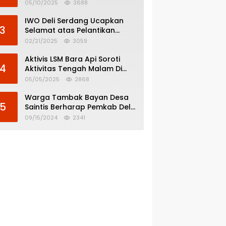
Menghindar dari
05/10/2025
3688
Pertanggungjawaban Politik
IWO Deli Serdang Ucapkan
3
Selamat atas Pelantikan
Bupati dan Wakil Bupati Deli
02/21/2025
3059
Serdang
Aktivis LSM Bara Api Soroti
4
Aktivitas Tengah Malam Di
SPBU 14.213.228 Bandar Tinggi
05/05/2025
2868
Warga Tambak Bayan Desa
5
Saintis Berharap Pemkab Deli
Serdang Atasi Banjir
09/15/2024
2341