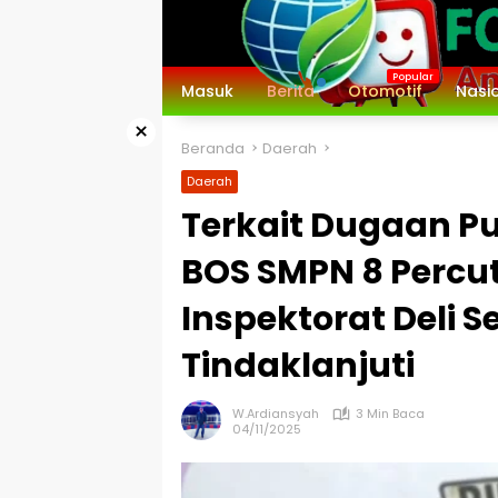
Langsung
ke
konten
Masuk
Berita
Otomotif
Nasi
×
Beranda
Daerah
Daerah
Terkait Dugaan Pu
BOS SMPN 8 Percut
Inspektorat Deli 
Tindaklanjuti
W.Ardiansyah
3 Min Baca
04/11/2025