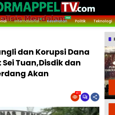
onal
Internasional
Kesehatan
Politik
Teknologi
ngli dan Korupsi Dana
 Sei Tuan,Disdik dan
Serdang Akan
407