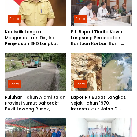
Berita
Berita
Kadisdik Langkat
Plt. Bupati Tiorita Kawal
Mengundurkan Diri, Ini
Langsung Percepatan
Penjelasan BKD Langkat
Bantuan Korban Banjir
Langkat ke Jakarta
Berita
Berita
Puluhan Tahun Alami Jalan
Lapor Plt Bupati Langkat,
Provinsi Sumut Bahorok-
Sejak Tahun 1970,
Bukit Lawang Rusak,
Infrastruktur Jalan Di
Pemerintah Mulai Lakukan
Mejuah-Juah Tidak Pernah
Perbaikan
Diperhatikan Pemerintah
Kabupaten Langkat