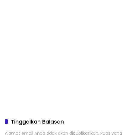
Tinggalkan Balasan
Alamat email Anda tidak akan dipublikasikan.
Ruas yang