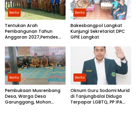
Berita
Berita
Tentukan Arah
Bakesbangpol Langkat
Pembangunan Tahun
Kunjungi Sekretariat DPC
Anggaran 2027,Pemdes
GPIE Langkat
Perkebunan Marike Gelar
Musrenbang
Berita
Berita
Pembukaan Musrenbang
Oknum Guru Sodomi Murid
Desa, Warga Desa
di Tanjungbalai Diduga
Garunggang, Mohon
Terpapar LGBTQ, PP IPA
Kepada Pemkab Langkat,
Minta DPR RI Bentuk Pansus
Perbaikan Infrastruktur di
Dusun Mejuah-Juah