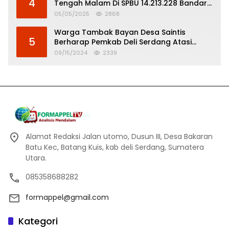
4
Tengah Malam Di SPBU 14.213.228 Bandar
Tinggi
05/05/2025
2868
Warga Tambak Bayan Desa Saintis
5
Berharap Pemkab Deli Serdang Atasi
Banjir
09/15/2024
2339
Alamat Redaksi Jalan utomo, Dusun III, Desa Bakaran
Batu Kec, Batang Kuis, kab deli Serdang, Sumatera
Utara.
085358688282
formappel@gmail.com
Kategori