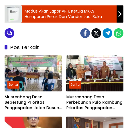
Modus Akan Lapor APH, Ketua MKKS
Hamparan Perak Dan Vendor Jual Buku
Pos Terkait
Berita
Berita
Musrenbang Desa
Musrenbang Desa
Sebertung Prioritas
Perkebunan Pulo Rambung
Pengaspalan Jalan Dusun
Prioritas Pengaspalan
V
Dusun Kwala Nibung dan
Dusun Pondok Boyan