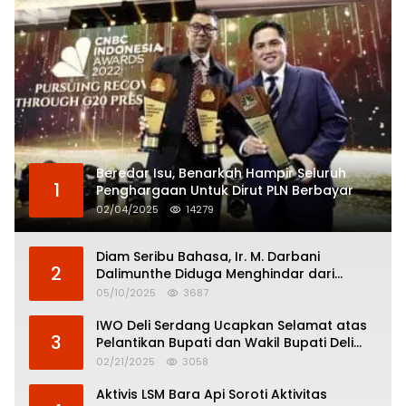
Beredar Isu, Benarkah Hampir Seluruh
1
Penghargaan Untuk Dirut PLN Berbayar
02/04/2025
14279
Diam Seribu Bahasa, Ir. M. Darbani
2
Dalimunthe Diduga Menghindar dari
Pertanggungjawaban Politik
05/10/2025
3687
IWO Deli Serdang Ucapkan Selamat atas
3
Pelantikan Bupati dan Wakil Bupati Deli
Serdang
02/21/2025
3058
Aktivis LSM Bara Api Soroti Aktivitas