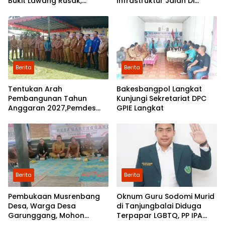
Bukit Lawang Rusak,
Infrastruktur Jalan Di
Pemerintah Mulai Lakukan
Mejuah-Juah Tidak Pernah
Perbaikan
Diperhatikan Pemerintah
Kabupaten Langkat
Berita
Berita
Tentukan Arah
Bakesbangpol Langkat
Pembangunan Tahun
Kunjungi Sekretariat DPC
Anggaran 2027,Pemdes
GPIE Langkat
Perkebunan Marike Gelar
Musrenbang
Berita
Berita
Pembukaan Musrenbang
Oknum Guru Sodomi Murid
Desa, Warga Desa
di Tanjungbalai Diduga
Garunggang, Mohon
Terpapar LGBTQ, PP IPA
Kepada Pemkab Langkat,
Minta DPR RI Bentuk Pansus