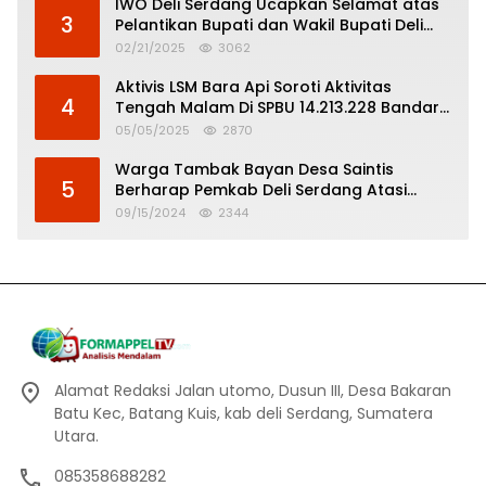
IWO Deli Serdang Ucapkan Selamat atas
3
Pelantikan Bupati dan Wakil Bupati Deli
Serdang
02/21/2025
3062
Aktivis LSM Bara Api Soroti Aktivitas
4
Tengah Malam Di SPBU 14.213.228 Bandar
Tinggi
05/05/2025
2870
Warga Tambak Bayan Desa Saintis
5
Berharap Pemkab Deli Serdang Atasi
Banjir
09/15/2024
2344
Alamat Redaksi Jalan utomo, Dusun III, Desa Bakaran
Batu Kec, Batang Kuis, kab deli Serdang, Sumatera
Utara.
085358688282