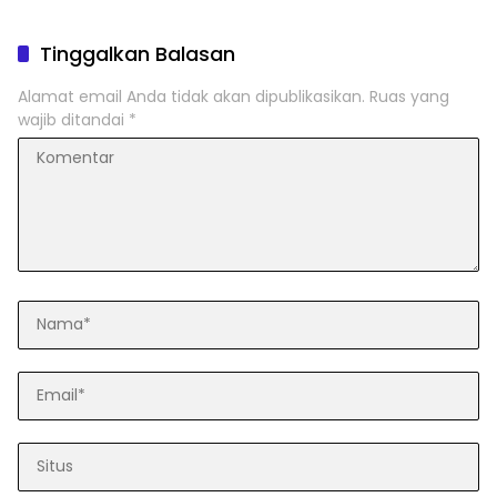
Tinggalkan Balasan
Alamat email Anda tidak akan dipublikasikan.
Ruas yang
wajib ditandai
*