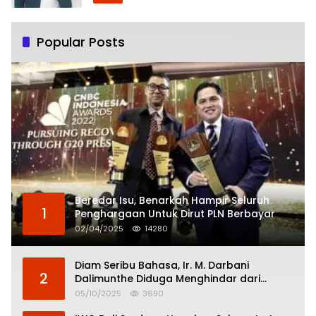
Popular Posts
Beredar Isu, Benarkah Hampir Seluruh
1
Penghargaan Untuk Dirut PLN Berbayar
02/04/2025
14280
Diam Seribu Bahasa, Ir. M. Darbani
2
Dalimunthe Diduga Menghindar dari
Pertanggungjawaban Politik
05/10/2025
3690