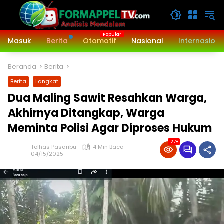
Langsung
ke
konten
Masuk
Berita
Otomotif
Nasional
Internasiona
Beranda
Berita
Berita
Langkat
Dua Maling Sawit Resahkan Warga,
Akhirnya Ditangkap, Warga
Meminta Polisi Agar Diproses Hukum
1278
Tolhas Pasaribu
4 Min Baca
04/15/2025