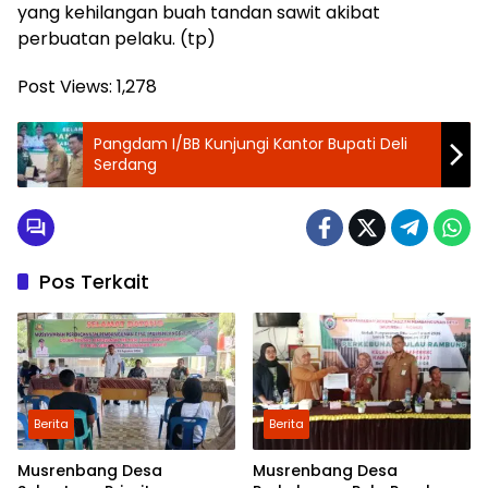
yang kehilangan buah tandan sawit akibat
perbuatan pelaku. (tp)
Post Views:
1,278
Pangdam I/BB Kunjungi Kantor Bupati Deli
Serdang
Pos Terkait
Berita
Berita
Musrenbang Desa
Musrenbang Desa