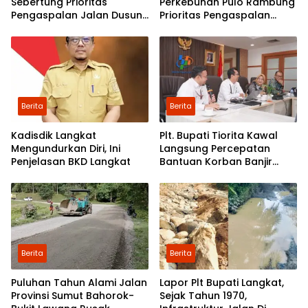
Sebertung Prioritas
Perkebunan Pulo Rambung
Pengaspalan Jalan Dusun
Prioritas Pengaspalan
V
Dusun Kwala Nibung dan
Dusun Pondok Boyan
Berita
Berita
Kadisdik Langkat
Plt. Bupati Tiorita Kawal
Mengundurkan Diri, Ini
Langsung Percepatan
Penjelasan BKD Langkat
Bantuan Korban Banjir
Langkat ke Jakarta
Berita
Berita
Puluhan Tahun Alami Jalan
Lapor Plt Bupati Langkat,
Provinsi Sumut Bahorok-
Sejak Tahun 1970,