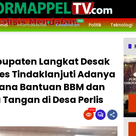
onal
Internasional
Kesehatan
Politik
Teknologi
bupaten Langkat Desak
es Tindaklanjuti Adanya
Dana Bantuan BBM dan
Tangan di Desa Perlis
464