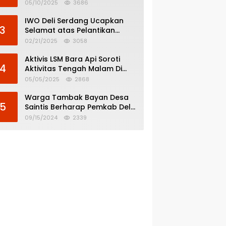
Menghindar dari
05/10/2025
3686
Pertanggungjawaban Politik
IWO Deli Serdang Ucapkan
3
Selamat atas Pelantikan
Bupati dan Wakil Bupati Deli
02/21/2025
3058
Serdang
Aktivis LSM Bara Api Soroti
4
Aktivitas Tengah Malam Di
SPBU 14.213.228 Bandar Tinggi
05/05/2025
2868
Warga Tambak Bayan Desa
5
Saintis Berharap Pemkab Deli
Serdang Atasi Banjir
09/15/2024
2339