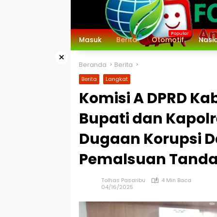
Langsung
ke
konten
Masuk
Berita
Otomotif
Nasi
×
Beranda
Berita
Berita
Langkat
Komisi A DPRD Ka
Bupati dan Kapolr
Dugaan Korupsi 
Pemalsuan Tanda 
Tolhas Pasaribu
4 Min Baca
04/16/2025