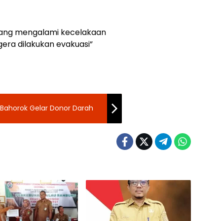
 yang mengalami kecelakaan
gera dilakukan evakuasi”
 Bahorok Gelar Donor Darah