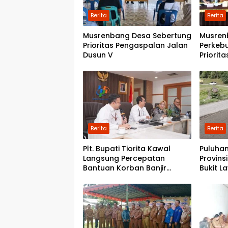
Berita
Berita
Musrenbang Desa Sebertung
Musren
Prioritas Pengaspalan Jalan
Perkeb
Dusun V
Priorit
Kwala 
Pondok
Berita
Berita
Plt. Bupati Tiorita Kawal
Puluhan
Langsung Percepatan
Provins
Bantuan Korban Banjir
Bukit L
Langkat ke Jakarta
Pemerin
Perbai