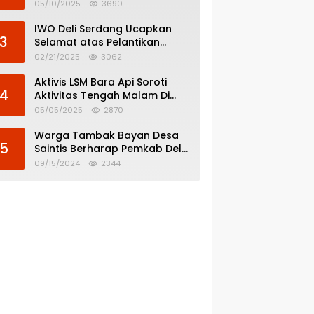
Menghindar dari
05/10/2025
3690
Pertanggungjawaban Politik
IWO Deli Serdang Ucapkan
3
Selamat atas Pelantikan
Bupati dan Wakil Bupati Deli
02/21/2025
3062
Serdang
Aktivis LSM Bara Api Soroti
4
Aktivitas Tengah Malam Di
SPBU 14.213.228 Bandar Tinggi
05/05/2025
2870
Warga Tambak Bayan Desa
5
Saintis Berharap Pemkab Deli
Serdang Atasi Banjir
09/15/2024
2344