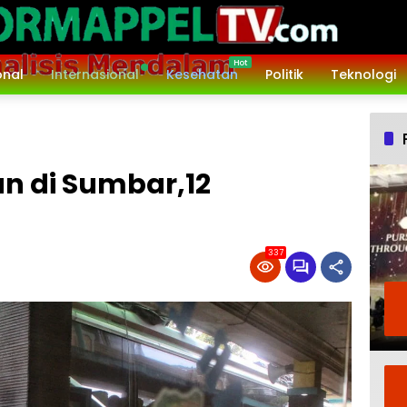
onal
Internasional
Kesehatan
Politik
Teknologi
n di Sumbar,12
337