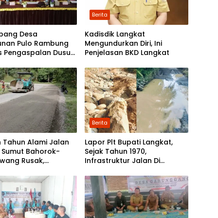
Berita
bang Desa
Kadisdik Langkat
unan Pulo Rambung
Mengundurkan Diri, Ini
as Pengaspalan Dusun
Penjelasan BKD Langkat
Nibung dan Dusun
 Boyan
Berita
 Tahun Alami Jalan
Lapor Plt Bupati Langkat,
i Sumut Bahorok-
Sejak Tahun 1970,
awang Rusak,
Infrastruktur Jalan Di
tah Mulai Lakukan
Mejuah-Juah Tidak Pernah
kan
Diperhatikan Pemerintah
Kabupaten Langkat