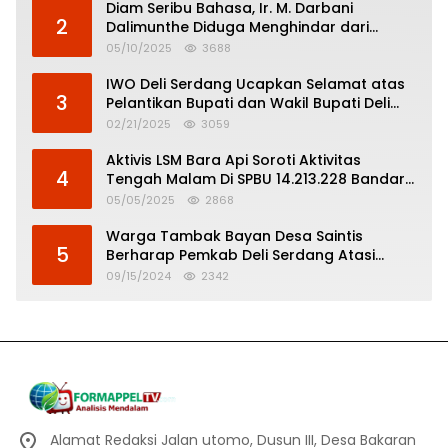
Diam Seribu Bahasa, Ir. M. Darbani
2
Dalimunthe Diduga Menghindar dari
Pertanggungjawaban Politik
05/10/2025
3688
IWO Deli Serdang Ucapkan Selamat atas
3
Pelantikan Bupati dan Wakil Bupati Deli
Serdang
02/21/2025
3059
Aktivis LSM Bara Api Soroti Aktivitas
4
Tengah Malam Di SPBU 14.213.228 Bandar
Tinggi
05/05/2025
2868
Warga Tambak Bayan Desa Saintis
5
Berharap Pemkab Deli Serdang Atasi
Banjir
09/15/2024
2342
Alamat Redaksi Jalan utomo, Dusun III, Desa Bakaran