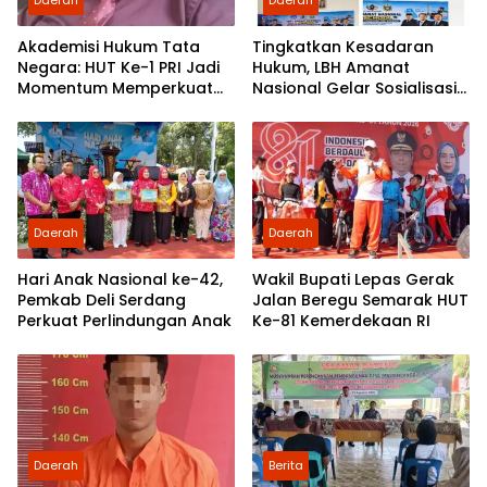
Daerah
Daerah
Akademisi Hukum Tata
Tingkatkan Kesadaran
Negara: HUT Ke-1 PRI Jadi
Hukum, LBH Amanat
Momentum Memperkuat
Nasional Gelar Sosialisasi
Demokrasi dan
UU ITE di SMKN 1 Tanjung
Pengabdian kepada
Morawa
Rakyat
Daerah
Daerah
Hari Anak Nasional ke-42,
Wakil Bupati Lepas Gerak
Pemkab Deli Serdang
Jalan Beregu Semarak HUT
Perkuat Perlindungan Anak
Ke-81 Kemerdekaan RI
Daerah
Berita