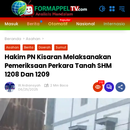
Langsung
ke
konten
Masuk
Berita
Otomotif
Nasional
Internasiona
Beranda
Asahan
Asahan
Berita
Daerah
Sumut
Hakim PN Kisaran Melaksanakan
Pemeriksaan Perkara Tanah SHM
1208 Dan 1209
262
W.Ardiansyah
2 Min Baca
06/25/2025