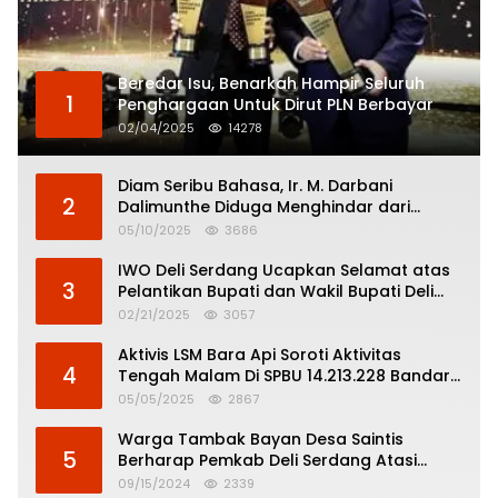
Beredar Isu, Benarkah Hampir Seluruh
1
Penghargaan Untuk Dirut PLN Berbayar
02/04/2025
14278
Diam Seribu Bahasa, Ir. M. Darbani
2
Dalimunthe Diduga Menghindar dari
Pertanggungjawaban Politik
05/10/2025
3686
IWO Deli Serdang Ucapkan Selamat atas
3
Pelantikan Bupati dan Wakil Bupati Deli
Serdang
02/21/2025
3057
Aktivis LSM Bara Api Soroti Aktivitas
4
Tengah Malam Di SPBU 14.213.228 Bandar
Tinggi
05/05/2025
2867
Warga Tambak Bayan Desa Saintis
5
Berharap Pemkab Deli Serdang Atasi
Banjir
09/15/2024
2339