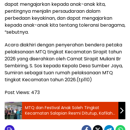
dapat mengajarkan kepada anak-anak kita,
pentingnya menjalin persaudaraan dalam
perbedaan keyakinan, dan dapat mengajarkan
kepada anak-anak kita tentang toleransi beragama,
“sebutnya.
Acara diakhiri dengan penyerahan bendera petaka
pelaksanaan MTQ tingkat Kecamatan Sirapit tahun
2026 yang diserahkan oleh Camat Sirapit Muliani Br
Sembiring, S. Sos kepada Kepala Desa Sumber Jaya,
Sumiran sebagai tuan rumah pelaksanaan MTQ
tingkat Kecamatan tahun 2026.(tp110)
Post Views:
473
MTQ dan Festival Anak Soleh Tingkat
Kecamatan Salapian Resmi Ditutup, Kafilah
Desa Ujung Teran Ukir Prestasi Juara Umum