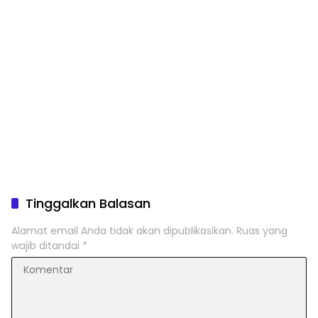
Tinggalkan Balasan
Alamat email Anda tidak akan dipublikasikan.
Ruas yang
wajib ditandai
*