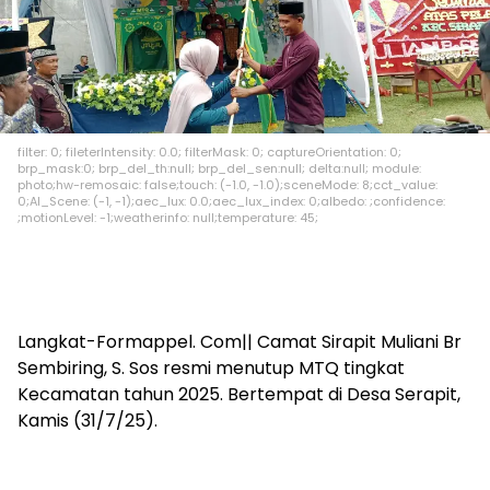
filter: 0; fileterIntensity: 0.0; filterMask: 0; captureOrientation: 0;
brp_mask:0; brp_del_th:null; brp_del_sen:null; delta:null; module:
photo;hw-remosaic: false;touch: (-1.0, -1.0);sceneMode: 8;cct_value:
0;AI_Scene: (-1, -1);aec_lux: 0.0;aec_lux_index: 0;albedo: ;confidence:
;motionLevel: -1;weatherinfo: null;temperature: 45;
Langkat-Formappel. Com|| Camat Sirapit Muliani Br
Sembiring, S. Sos resmi menutup MTQ tingkat
Kecamatan tahun 2025. Bertempat di Desa Serapit,
Kamis (31/7/25).