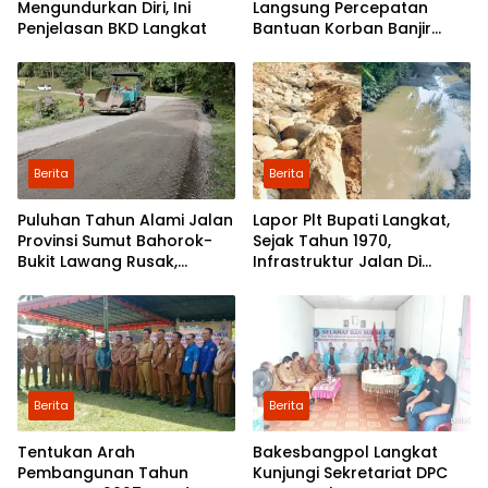
Mengundurkan Diri, Ini
Langsung Percepatan
Penjelasan BKD Langkat
Bantuan Korban Banjir
Langkat ke Jakarta
Berita
Berita
Puluhan Tahun Alami Jalan
Lapor Plt Bupati Langkat,
Provinsi Sumut Bahorok-
Sejak Tahun 1970,
Bukit Lawang Rusak,
Infrastruktur Jalan Di
Pemerintah Mulai Lakukan
Mejuah-Juah Tidak Pernah
Perbaikan
Diperhatikan Pemerintah
Kabupaten Langkat
Berita
Berita
Tentukan Arah
Bakesbangpol Langkat
Pembangunan Tahun
Kunjungi Sekretariat DPC