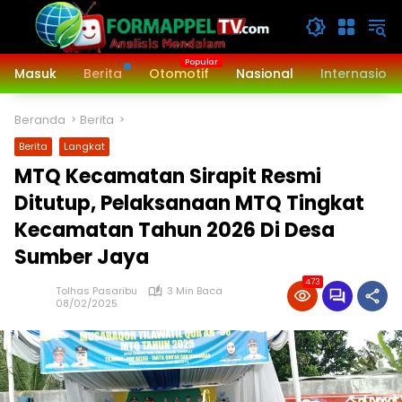
Langsung
ke
konten
Masuk
Berita
Otomotif
Nasional
Internasiona
Beranda
Berita
Berita
Langkat
MTQ Kecamatan Sirapit Resmi
Ditutup, Pelaksanaan MTQ Tingkat
Kecamatan Tahun 2026 Di Desa
Sumber Jaya
473
Tolhas Pasaribu
3 Min Baca
08/02/2025