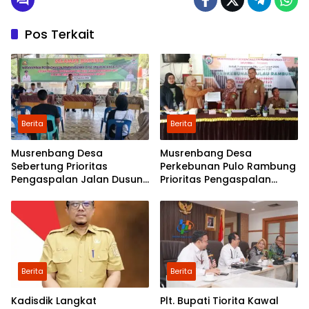
Pos Terkait
Berita
Berita
Musrenbang Desa
Musrenbang Desa
Sebertung Prioritas
Perkebunan Pulo Rambung
Pengaspalan Jalan Dusun
Prioritas Pengaspalan
V
Dusun Kwala Nibung dan
Dusun Pondok Boyan
Berita
Berita
Kadisdik Langkat
Plt. Bupati Tiorita Kawal