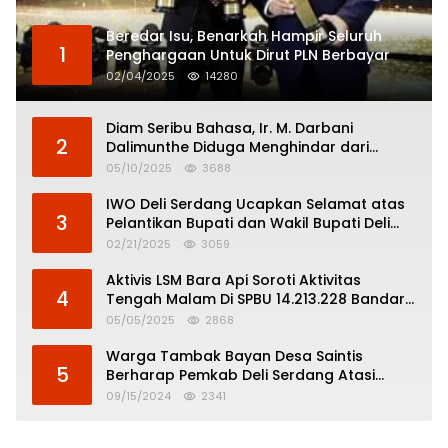
Beredar Isu, Benarkah Hampir Seluruh
1
Penghargaan Untuk Dirut PLN Berbayar
02/04/2025
14280
Diam Seribu Bahasa, Ir. M. Darbani
2
Dalimunthe Diduga Menghindar dari
Pertanggungjawaban Politik
05/10/2025
3688
IWO Deli Serdang Ucapkan Selamat atas
3
Pelantikan Bupati dan Wakil Bupati Deli
Serdang
02/21/2025
3059
Aktivis LSM Bara Api Soroti Aktivitas
4
Tengah Malam Di SPBU 14.213.228 Bandar
Tinggi
05/05/2025
2868
Warga Tambak Bayan Desa Saintis
5
Berharap Pemkab Deli Serdang Atasi
Banjir
09/15/2024
2341