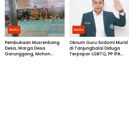
Musrenbang
Berita
Berita
Pembukaan Musrenbang
Oknum Guru Sodomi Murid
Desa, Warga Desa
di Tanjungbalai Diduga
Garunggang, Mohon
Terpapar LGBTQ, PP IPA
Kepada Pemkab Langkat,
Minta DPR RI Bentuk Pansus
Perbaikan Infrastruktur di
Dusun Mejuah-Juah