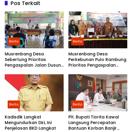
Pos Terkait
Berita
Berita
Musrenbang Desa
Musrenbang Desa
Sebertung Prioritas
Perkebunan Pulo Rambung
Pengaspalan Jalan Dusun
Prioritas Pengaspalan
V
Dusun Kwala Nibung dan
Dusun Pondok Boyan
Berita
Berita
Kadisdik Langkat
Plt. Bupati Tiorita Kawal
Mengundurkan Diri, Ini
Langsung Percepatan
Penjelasan BKD Langkat
Bantuan Korban Banjir