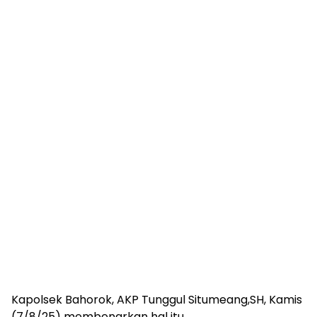
Kapolsek Bahorok, AKP Tunggul Situmeang,SH, Kamis
(7/8/25) membenarkan hal itu.