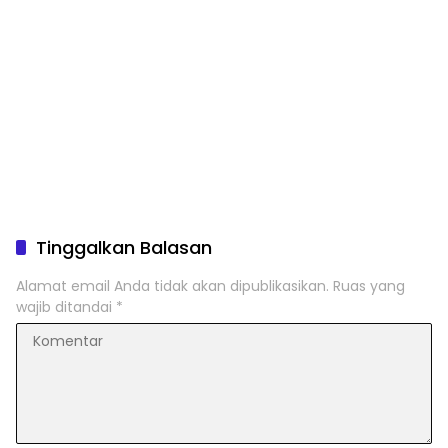
Tinggalkan Balasan
Alamat email Anda tidak akan dipublikasikan.
Ruas yang
wajib ditandai
*