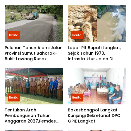
Langkat ke Jakarta
Berita
Berita
Puluhan Tahun Alami Jalan
Lapor Plt Bupati Langkat,
Provinsi Sumut Bahorok-
Sejak Tahun 1970,
Bukit Lawang Rusak,
Infrastruktur Jalan Di
Pemerintah Mulai Lakukan
Mejuah-Juah Tidak Pernah
Perbaikan
Diperhatikan Pemerintah
Kabupaten Langkat
Berita
Berita
Tentukan Arah
Bakesbangpol Langkat
Pembangunan Tahun
Kunjungi Sekretariat DPC
Anggaran 2027,Pemdes
GPIE Langkat
Perkebunan Marike Gelar