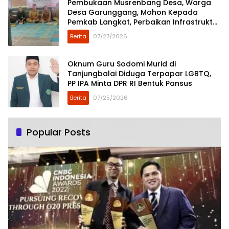
Pembukaan Musrenbang Desa, Warga
Desa Garunggang, Mohon Kepada
Pemkab Langkat, Perbaikan Infrastruktur
di Dusun Mejuah-Juah
Berita
07/27/2026
Oknum Guru Sodomi Murid di
Tanjungbalai Diduga Terpapar LGBTQ,
PP IPA Minta DPR RI Bentuk Pansus
Berita
07/25/2026
Popular Posts