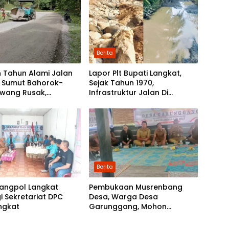
Berita
 Tahun Alami Jalan
Lapor Plt Bupati Langkat,
i Sumut Bahorok-
Sejak Tahun 1970,
awang Rusak,
Infrastruktur Jalan Di
tah Mulai Lakukan
Mejuah-Juah Tidak Pernah
kan
Diperhatikan Pemerintah
Kabupaten Langkat
Berita
angpol Langkat
Pembukaan Musrenbang
i Sekretariat DPC
Desa, Warga Desa
ngkat
Garunggang, Mohon
Kepada Pemkab Langkat,
Perbaikan Infrastruktur di