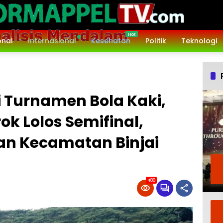
onal
Internasional
Kesehatan
Politik
Teknologi
i Turnamen Bola Kaki,
k Lolos Semifinal,
an Kecamatan Binjai
488