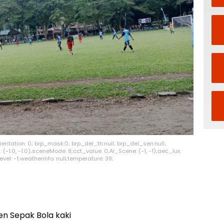
reOrientation: 0; brp_mask:0; brp_del_th:null; brp_del_sen:null;
 (-1.0, -1.0);sceneMode: 8;cct_value: 0;AI_Scene: (-1, -1);aec_lux:
vel: -1;weatherinfo: null;temperature: 39;
n Sepak Bola kaki