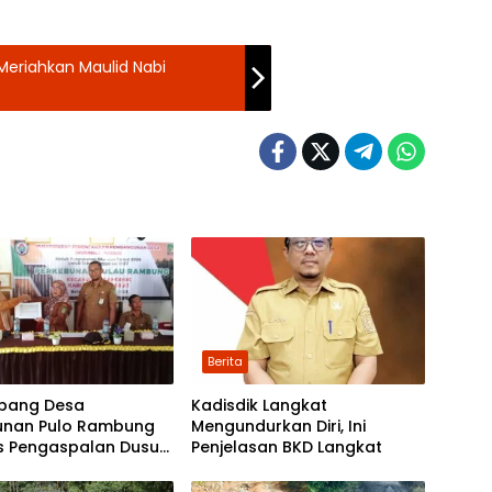
Meriahkan Maulid Nabi
Berita
bang Desa
Kadisdik Langkat
unan Pulo Rambung
Mengundurkan Diri, Ini
as Pengaspalan Dusun
Penjelasan BKD Langkat
Nibung dan Dusun
 Boyan