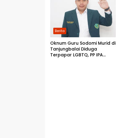
Berita
Oknum Guru Sodomi Murid di
Tanjungbalai Diduga
Terpapar LGBTQ, PP IPA
Minta DPR RI Bentuk Pansus