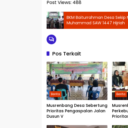
Post Views:
488
BKM Baiturrahman Desa Sekip 
Muhammad SAW 1447 Hijriah
Pos Terkait
Berita
Berita
Musrenbang Desa Sebertung
Musren
Prioritas Pengaspalan Jalan
Perkeb
Dusun V
Priorit
Kwala 
Pondok