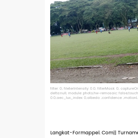
filter: 0; fileterIntensity: 0.0; filterMask: 0; captu
delta:null; module: photo;hw-remosaic: false;touch:
0.0;aec_lux_index: 0;albedo: ;confidence: ;motionLe
Langkat-Formappel. Com|| Turname