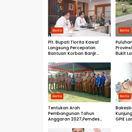
Berita
Berita
Plt. Bupati Tiorita Kawal
Puluhan
Langsung Percepatan
Provins
Bantuan Korban Banjir
Bukit L
Langkat ke Jakarta
Pemerin
Perbai
Berita
Berita
Tentukan Arah
Bakesb
Pembangunan Tahun
Kunjung
Anggaran 2027,Pemdes
GPIE La
Perkebunan Marike Gelar
Musrenbang