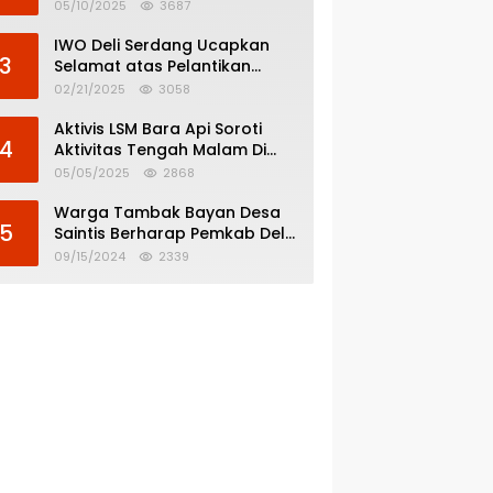
Menghindar dari
05/10/2025
3687
Pertanggungjawaban Politik
IWO Deli Serdang Ucapkan
3
Selamat atas Pelantikan
Bupati dan Wakil Bupati Deli
02/21/2025
3058
Serdang
Aktivis LSM Bara Api Soroti
4
Aktivitas Tengah Malam Di
SPBU 14.213.228 Bandar Tinggi
05/05/2025
2868
Warga Tambak Bayan Desa
5
Saintis Berharap Pemkab Deli
Serdang Atasi Banjir
09/15/2024
2339