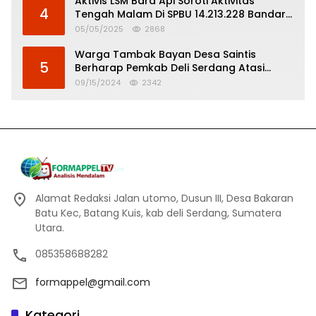
Aktivis LSM Bara Api Soroti Aktivitas
4
Tengah Malam Di SPBU 14.213.228 Bandar
Tinggi
05/05/2025
2868
Warga Tambak Bayan Desa Saintis
5
Berharap Pemkab Deli Serdang Atasi
Banjir
09/15/2024
2342
Alamat Redaksi Jalan utomo, Dusun III, Desa Bakaran
Batu Kec, Batang Kuis, kab deli Serdang, Sumatera
Utara.
085358688282
formappel@gmail.com
Kategori