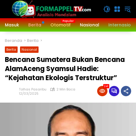
Langsung
ke
konten
Masuk
Berita
Otomotif
Nasional
Internasiona
Beranda
Berita
Berita
Nasional
Bencana Sumatera Bukan Bencana
AlamAceng Syamsul Hadie:
“Kejahatan Ekologis Terstruktur”
241
Tolhas Pasaribu
2 Min Baca
12/03/2025