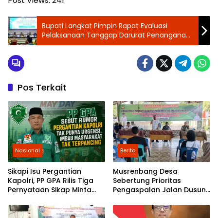
Post Views:
241
Bupati Langkat Pimpin Rapat Evaluasi
Pelaksanaan Tanggap Darurat Penanganan
Banjir
Pos Terkait
Nasional
Berita
Sikapi Isu Pergantian
Musrenbang Desa
Kapolri, PP GPA Rilis Tiga
Sebertung Prioritas
Pernyataan Sikap Minta
Pengaspalan Jalan Dusun
Pemuda Jaga Kondusivitas
V