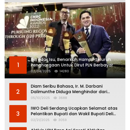
Beredar Isu, Benarkah Hampir Seluruh
1
Penghargaan Untuk Dirut PLN Berbayar
02/04/2025
14280
Diam Seribu Bahasa, Ir. M. Darbani
2
Dalimunthe Diduga Menghindar dari
Pertanggungjawaban Politik
05/10/2025
3688
IWO Deli Serdang Ucapkan Selamat atas
3
Pelantikan Bupati dan Wakil Bupati Deli
Serdang
02/21/2025
3059