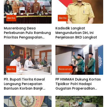
Berita
Berita
Musrenbang Desa
Kadisdik Langkat
Perkebunan Pulo Rambung
Mengundurkan Diri, Ini
Prioritas Pengaspalan
Penjelasan BKD Langkat
Dusun Kwala Nibung dan
Dusun Pondok Boyan
Berita
Nasional
Plt. Bupati Tiorita Kawal
PP HIMMAH Dukung Kortas
Langsung Percepatan
Tipidkor Polri Hadapi
Bantuan Korban Banjir
Gugatan Praperadilan
Langkat ke Jakarta
Febrie Adriansyah