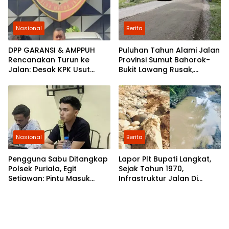
Nasional
Berita
DPP GARANSI & AMPPUH
Puluhan Tahun Alami Jalan
Rencanakan Turun ke
Provinsi Sumut Bahorok-
Jalan: Desak KPK Usut
Bukit Lawang Rusak,
Tuntas Pengadaan
Pemerintah Mulai Lakukan
Gembok Rp92,5 Miliar
Perbaikan
Ditjenpas
Nasional
Berita
Pengguna Sabu Ditangkap
Lapor Plt Bupati Langkat,
Polsek Puriala, Egit
Sejak Tahun 1970,
Setiawan: Pintu Masuk
Infrastruktur Jalan Di
Ungkap Jaringan Pemasok
Mejuah-Juah Tidak Pernah
Diperhatikan Pemerintah
Kabupaten Langkat