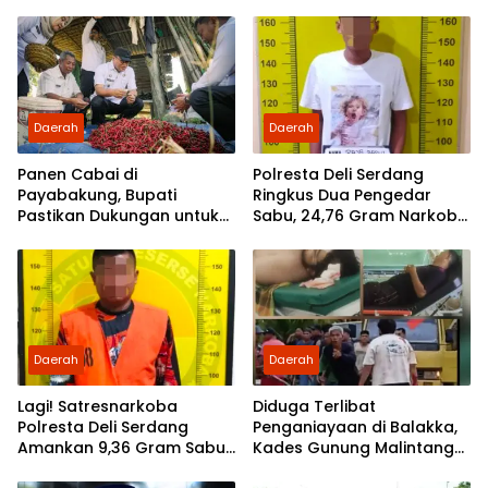
Siapkan Pengelolaan
Berangkat Tanpa Beban
Biaya
Daerah
Daerah
Panen Cabai di
Polresta Deli Serdang
Payabakung, Bupati
Ringkus Dua Pengedar
Pastikan Dukungan untuk
Sabu, 24,76 Gram Narkoba
Petani Terus Diperkuat
Disita
Daerah
Daerah
Lagi! Satresnarkoba
Diduga Terlibat
Polresta Deli Serdang
Penganiayaan di Balakka,
Amankan 9,36 Gram Sabu
Kades Gunung Malintang
dan Seorang Tersangka
Disorot: Aktivis Desak