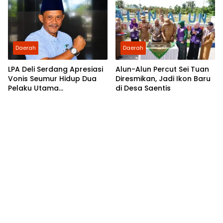
Bupati Palas Ambil Sikap
Daerah
Daerah
LPA Deli Serdang Apresiasi
Alun-Alun Percut Sei Tuan
Vonis Seumur Hidup Dua
Diresmikan, Jadi Ikon Baru
Pelaku Utama
di Desa Saentis
Pembunuhan Pelajar di
Lubuk Pakam, Desak Polisi
Segera Tangkap DPO