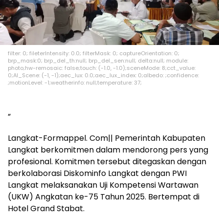
filter: 0; fileterIntensity: 0.0; filterMask: 0; captureOrientation: 0;
brp_mask:0; brp_del_th:null; brp_del_sen:null; delta:null; module:
photo;hw-remosaic: false;touch: (-1.0, -1.0);sceneMode: 8;cct_value:
0;AI_Scene: (-1, -1);aec_lux: 0.0;aec_lux_index: 0;albedo: ;confidence:
;motionLevel: -1;weatherinfo: null;temperature: 37;
”
Langkat-Formappel. Com|| Pemerintah Kabupaten
Langkat berkomitmen dalam mendorong pers yang
profesional. Komitmen tersebut ditegaskan dengan
berkolaborasi Diskominfo Langkat dengan PWI
Langkat melaksanakan Uji Kompetensi Wartawan
(UKW) Angkatan ke-75 Tahun 2025. Bertempat di
Hotel Grand Stabat.