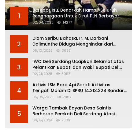
Beredar Isu, Benarkah Hampir Seluruh
1
Penghargaan Untuk Dirut PLN Berbayar
02/04/2025
14277
Diam Seribu Bahasa, Ir. M. Darbani
2
Dalimunthe Diduga Menghindar dari
Pertanggungjawaban Politik
05/10/2025
3685
IWO Deli Serdang Ucapkan Selamat atas
3
Pelantikan Bupati dan Wakil Bupati Deli
Serdang
02/21/2025
3057
Aktivis LSM Bara Api Soroti Aktivitas
4
Tengah Malam Di SPBU 14.213.228 Bandar
Tinggi
05/05/2025
2867
Warga Tambak Bayan Desa Saintis
5
Berharap Pemkab Deli Serdang Atasi
Banjir
09/15/2024
2339