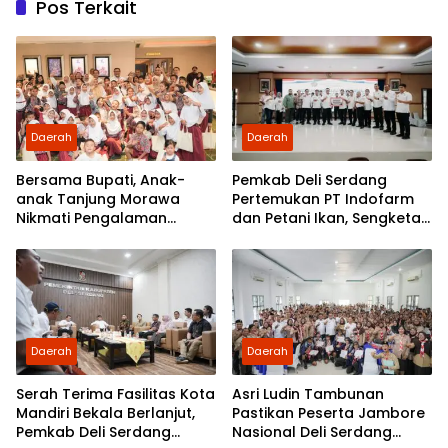
Pos Terkait
Daerah
Daerah
Bersama Bupati, Anak-
Pemkab Deli Serdang
anak Tanjung Morawa
Pertemukan PT Indofarm
Nikmati Pengalaman
dan Petani Ikan, Sengketa
Pertama Nobar di Bioskop
Berakhir Damai
Daerah
Daerah
Serah Terima Fasilitas Kota
Asri Ludin Tambunan
Mandiri Bekala Berlanjut,
Pastikan Peserta Jambore
Pemkab Deli Serdang
Nasional Deli Serdang