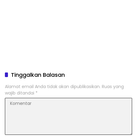
Tinggalkan Balasan
Alamat email Anda tidak akan dipublikasikan.
Ruas yang
wajib ditandai
*