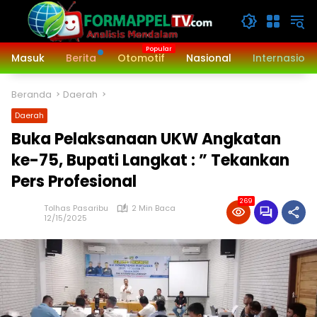
Langsung
ke
konten
Masuk
Berita
Otomotif
Nasional
Internasiona
Beranda
Daerah
Daerah
Buka Pelaksanaan UKW Angkatan
ke-75, Bupati Langkat : ” Tekankan
Pers Profesional
269
Tolhas Pasaribu
2 Min Baca
12/15/2025