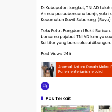
Di Kabupaten Langkat, TNI AD tel
Armco pascabencana banjir, yakni 
Kecamatan Sawit Seberang. (Bayu)
Teks Foto : Pangdam I Bukit Barisan
bersama pejabat TNI AD lainnya sa
Sei Litur yang baru selesai dibangun.
Post Views:
245
Anomali Antara Desain Makro Pr
Parlementerianisme Lokal
Pos Terkait