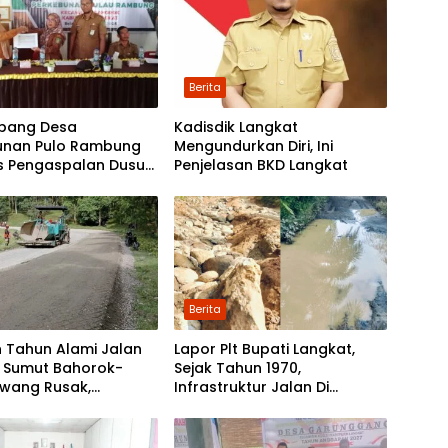
Berita
bang Desa
Kadisdik Langkat
unan Pulo Rambung
Mengundurkan Diri, Ini
as Pengaspalan Dusun
Penjelasan BKD Langkat
Nibung dan Dusun
 Boyan
Berita
 Tahun Alami Jalan
Lapor Plt Bupati Langkat,
i Sumut Bahorok-
Sejak Tahun 1970,
awang Rusak,
Infrastruktur Jalan Di
tah Mulai Lakukan
Mejuah-Juah Tidak Pernah
kan
Diperhatikan Pemerintah
Kabupaten Langkat