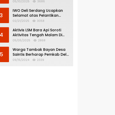
Menghindar dari
05/10/2025
3686
Pertanggungjawaban Politik
IWO Deli Serdang Ucapkan
3
Selamat atas Pelantikan
Bupati dan Wakil Bupati Deli
02/21/2025
3058
Serdang
Aktivis LSM Bara Api Soroti
4
Aktivitas Tengah Malam Di
SPBU 14.213.228 Bandar Tinggi
05/05/2025
2868
Warga Tambak Bayan Desa
5
Saintis Berharap Pemkab Deli
Serdang Atasi Banjir
09/15/2024
2339