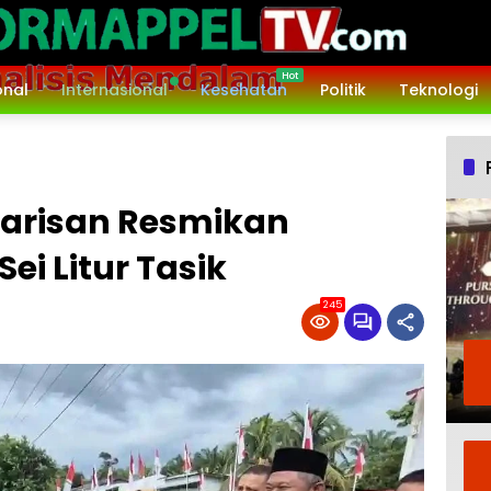
onal
Internasional
Kesehatan
Politik
Teknologi
Barisan Resmikan
i Litur Tasik
245