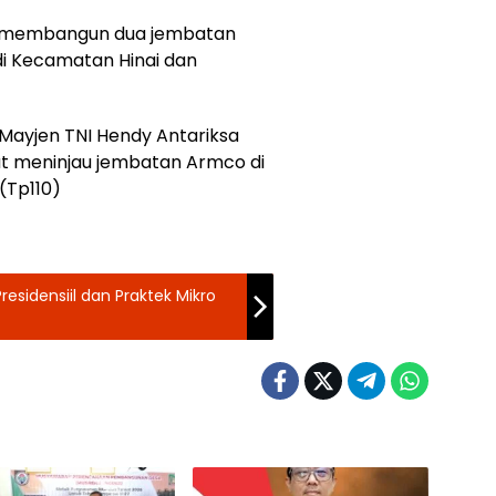
ah membangun dua jembatan
di Kecamatan Hinai dan
, Mayjen TNI Hendy Antariksa
at meninjau jembatan Armco di
 (Tp110)
esidensiil dan Praktek Mikro