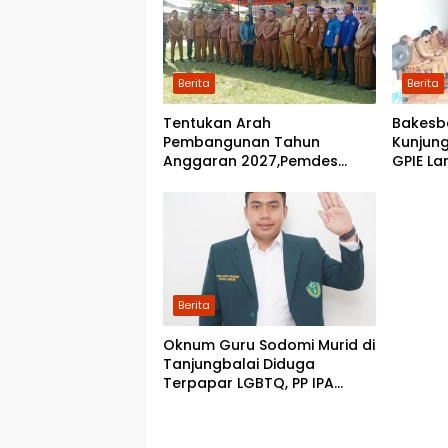
Berita
Berita
Tentukan Arah
Bakesb
Pembangunan Tahun
Kunjung
Anggaran 2027,Pemdes
GPIE La
Perkebunan Marike Gelar
Musrenbang
Berita
Oknum Guru Sodomi Murid di
Tanjungbalai Diduga
Terpapar LGBTQ, PP IPA
Minta DPR RI Bentuk Pansus