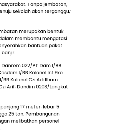
 masyarakat. Tanpa jembatan,
nuju sekolah akan terganggu,”
mbatan merupakan bentuk
 dalam membantu mengatasi
enyerahkan bantuan paket
anjir.
ut Danrem 022/PT Dam I/BB
Kasdam I/BB Kolonel Inf Eko
/BB Kolonel Czi Adi Ilham
Czi Arif, Dandim 0203/Langkat
anjang 17 meter, lebar 5
ngga 25 ton. Pembangunan
engan melibatkan personel
.