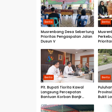
Berita
Berita
Musrenbang Desa Sebertung
Musren
Prioritas Pengaspalan Jalan
Perkeb
Dusun V
Priorit
Kwala 
Pondok
Berita
Berita
Plt. Bupati Tiorita Kawal
Puluhan
Langsung Percepatan
Provins
Bantuan Korban Banjir
Bukit L
Langkat ke Jakarta
Pemerin
Perbai