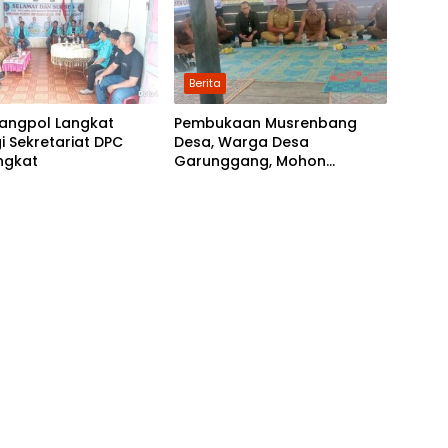
Berita
angpol Langkat
Pembukaan Musrenbang
i Sekretariat DPC
Desa, Warga Desa
ngkat
Garunggang, Mohon
Kepada Pemkab Langkat,
Perbaikan Infrastruktur di
Dusun Mejuah-Juah